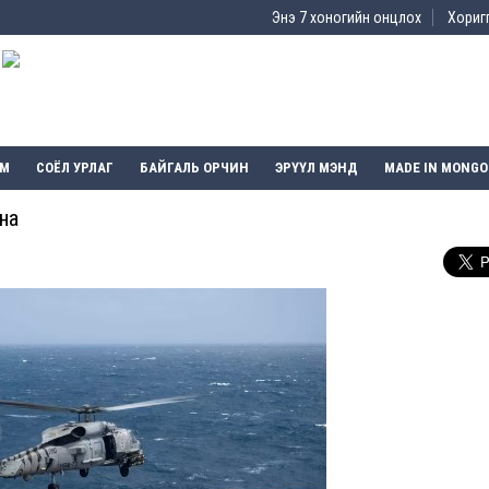
Энэ 7 хоногийн онцлох
Хоригг
ЭМ
СОЁЛ УРЛАГ
БАЙГАЛЬ ОРЧИН
ЭРҮҮЛ МЭНД
MADE IN MONGO
на