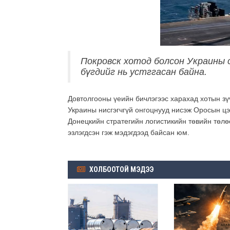
Покровск хотод болсон Украины 
бүгдийг нь устггасан байна.
Довтолгооны үеийн бичлэгээс харахад хотын зү
Украины нисгэгчгүй онгоцнууд нисэж Оросын ц
Донецкийн стратегийн логистикийн төвийн төл
эзлэгдсэн гэж мэдэгдээд байсан юм.
ХОЛБООТОЙ МЭДЭЭ