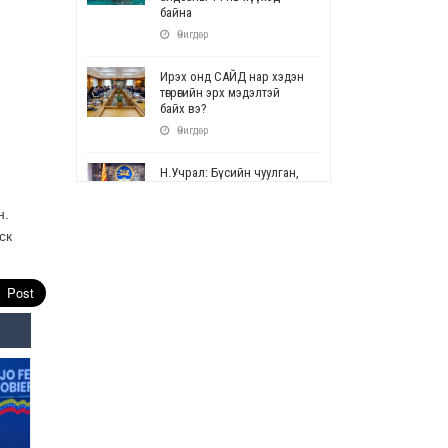
байна
Өчигдөр
Ирэх онд САЙД нар хэдэн
төгрөгийн эрх мэдэлтэй
байх вэ?
Өчигдөр
Н.Учрал: Бүсийн чуулган,
форум, салбарын ойн
арга хэмжээг цуцална
н.
Өчигдөр
ск
СОР17: Цэцэрлэг,
сургуулийн бүртгэлд
өөрчлөлт орно
Өчигдөр
УЕПГ: Биеэ үнэлэхийг
зохион байгуулж, хүн
худалдаалсан хэргүүдийг
шүүхэд шилжүүлжээ
Өчигдөр