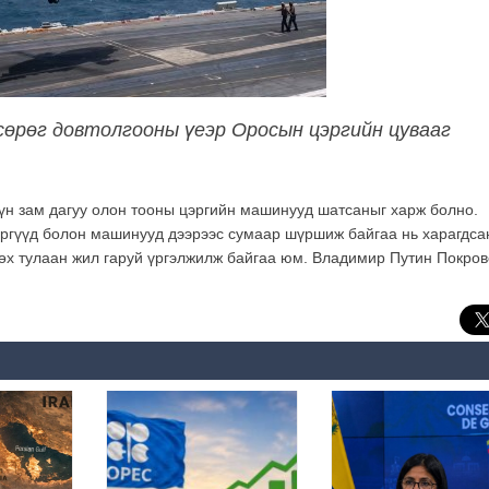
сөрөг довтолгооны үеэр Оросын цэргийн цувааг
үн зам дагуу олон тооны цэргийн машинууд шатсаныг харж болно.
эргүүд болон машинууд дээрээс сумаар шүршиж байгаа нь харагдса
өөх тулаан жил гаруй үргэлжилж байгаа юм. Владимир Путин Покров