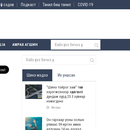
үй сэдэв
Подкаст
Танил биш танил
COVID-19
LIA
АМРАХ АГШИН
Шинэ мэдээ
Их уншсан
“Шинэ тойрог зам” төсөл
хэрэгжсэнээр хөдөлгөөний
дундаж хурд 23.3 хувиар
нэмэгдэнэ
Өчигдөр
Он гарсаар усны ослын
улмаас 59 иргэн амиа
алдсаны 14 нь хүүхэд