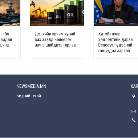
н бүс
Дэлхийн эрчим хүчний
Хүчтэй газар
байдал
зах зээлд нөлөөлөх
хөдлөлтийн дараа
үвшинд
шинэ шийдвэр гарлаа
Венесуэл үндэсний
гашуудал зарлав
NEWSMEDIA.MN
ХАЯ
Бидний тухай