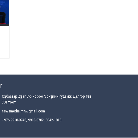
Өнөөдрийн онч үг
Өчигдөр
Энэ сарын 15-наас эхлэн
замын хөдөлгөөнд өөрчлөлт
орно
2026-08-4
С.Бямбацогт: Иргэд,
бизнес эрхлэгчдэд
хүрсэн өгөөжөөрөө ажлаа үнэлж,
хэрэгжилтээ тайлагнадаг
байх ёстой
Г
2026-08-4
Сүхбаатар дүүрэг 7-р хороо Эрхүүгийн гудамж Дэлгэр төв
Улсын онцгой комисс
301 тоот
өвөлжилтийн бэлтгэл,
бэлэн байдлыг хангах
newsmedia.mn@gmail.com
чиглэлээр хуралдлаа
+976 9918-9748, 9913-0782, 8842-1818
2026-07-30
Баян-Өлгийн дараагийн