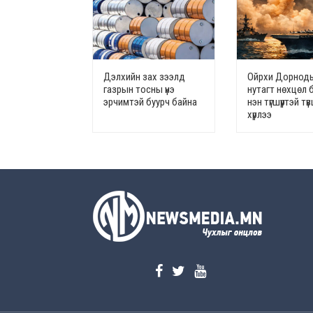
Дэлхийн зах зээлд
Ойрхи Дорноды
газрын тосны үнэ
нутагт нөхцөл 
эрчимтэй буурч байна
нэн түгшүүртэй т
хүрлээ