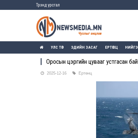
Трэнд урсгал
УЛС ТӨР
ЭДИЙН ЗАСАГ
ЕРТӨНЦ
НИЙГ
Оросын цэргийн цувааг устгасан бай
2025-12-16
Ертөнц