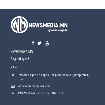
Өчигдөр
УЕПГ: Биеэ үнэлэхийг зохион байгуулж, хүн
худалдаалсан хэргүүдийг шүүхэд
шилжүүлжээ
Өчигдөр
Өнөөдрийн онч үг
Өчигдөр
NEWSMEDIA.MN
Энэ сарын 15-наас эхлэн замын хөдөлгөөнд
өөрчлөлт орно
Бидний тухай
2026-08-4
ХАЯГ
С.Бямбацогт: Иргэд, бизнес эрхлэгчдэд
Сүхбаатар дүүрэг 7-р хороо Эрхүүгийн гудамж Дэлгэр төв 301
хүрсэн өгөөжөөрөө ажлаа үнэлж, хэрэгжилтээ
тайлагнадаг байх ёстой
тоот
2026-08-4
newsmedia.mn@gmail.com
+976 9918-9748, 9913-0782, 8842-1818
Улсын онцгой комисс өвөлжилтийн бэлтгэл,
бэлэн байдлыг хангах чиглэлээр хуралдлаа
2026-07-30