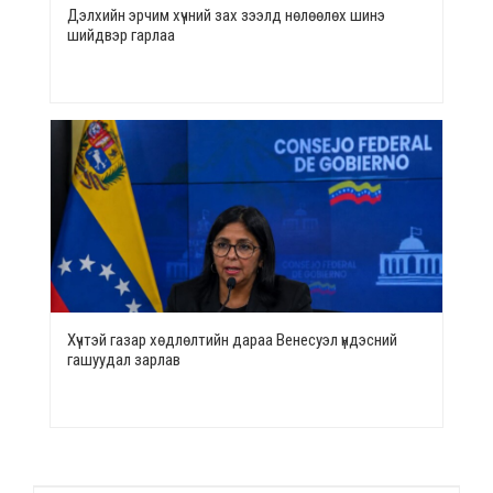
Дэлхийн эрчим хүчний зах зээлд нөлөөлөх шинэ
шийдвэр гарлаа
Хүчтэй газар хөдлөлтийн дараа Венесуэл үндэсний
гашуудал зарлав