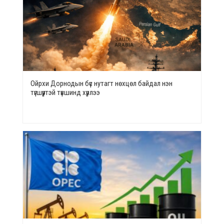
Ойрхи Дорнодын бүс нутагт нөхцөл байдал нэн
түгшүүртэй түвшинд хүрлээ