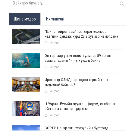
Шинэ мэдээ
Их уншсан
“Шинэ тойрог зам” төсөл хэрэгжсэнээр
хөдөлгөөний дундаж хурд 23.3 хувиар нэмэгдэнэ
Өчигдөр
Он гарсаар усны ослын улмаас 59 иргэн
амиа алдсаны 14 нь хүүхэд байна
Өчигдөр
Ирэх онд САЙД нар хэдэн төгрөгийн эрх
мэдэлтэй байх вэ?
Өчигдөр
Н.Учрал: Бүсийн чуулган, форум, салбарын
ойн арга хэмжээг цуцална
Өчигдөр
СОР17: Цэцэрлэг, сургуулийн бүртгэлд
өөрчлөлт орно