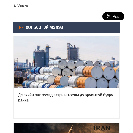
А.Уянга
ХОЛБООТОЙ МЭДЭЭ
Дэлхийн зах зээлд газрын тосны үнэ эрчимтэй буурч
байна