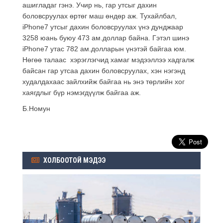
ашигладаг гэнэ. Учир нь, гар утсыг дахин
боловсруулах өртөг маш өндөр аж. Тухайлбал,
iPhone7 утсыг дахин боловсруулах үнэ дунджаар
3258 юань буюу 473 ам.доллар байна. Гэтэл шинэ
iPhone7 утас 782 ам.долларын үнэтэй байгаа юм.
Нөгөө талаас хэрэглэгчид хамаг мэдээллээ хадгалж
байсан гар утсаа дахин боловсруулах, хэн нэгэнд
худалдахаас зайлхийж байгаа нь энэ төрлийн хог
хаягдлыг бүр нэмэгдүүлж байгаа аж.
Б.Номун
ХОЛБООТОЙ МЭДЭЭ