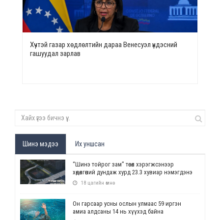
Хүчтэй газар хөдлөлтийн дараа Венесуэл үндэсний
гашуудал зарлав
Шинэ мэдээ
Их уншсан
“Шинэ тойрог зам” төсөл хэрэгжсэнээр
хөдөлгөөний дундаж хурд 23.3 хувиар нэмэгдэнэ
18 цагийн өмнө
Он гарсаар усны ослын улмаас 59 иргэн
амиа алдсаны 14 нь хүүхэд байна