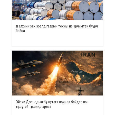
Дэлхийн зах зээлд газрын тосны үнэ эрчимтэй буурч
байна
Ойрхи Дорнодын бүс нутагт нөхцөл байдал нэн
түгшүүртэй түвшинд хүрлээ