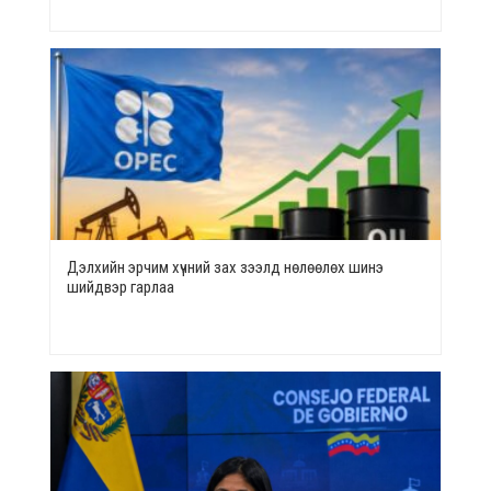
Дэлхийн эрчим хүчний зах зээлд нөлөөлөх шинэ
шийдвэр гарлаа