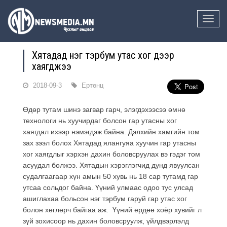
Toggle
naviga
Хятадад нэг тэрбум утас хог дээр
хаягджээ
2018-09-3
Ертөнц
Өдөр тутам шинэ загвар гарч, элэгдэхээсээ өмнө
технологи нь хуучирдаг болсон гар утасны хог
хаягдал ихээр нэмэгдэж байна. Дэлхийн хамгийн том
зах зээл болох Хятадад ялангуяа хуучин гар утасны
хог хаягдлыг хэрхэн дахин боловсруулах вэ гэдэг том
асуудал болжээ. Хятадын хэрэглэгчид дунд явуулсан
судалгаагаар хүн амын 50 хувь нь 18 сар тутамд гар
утсаа сольдог байна. Үүний улмаас одоо тус улсад
ашиглахаа больсон нэг тэрбум гаруй гар утас хог
болон хөглөрч байгаа аж. Үүний ердөө хоёр хувийг л
зүй зохисоор нь дахин боловсруулж, үйлдвэрлэлд