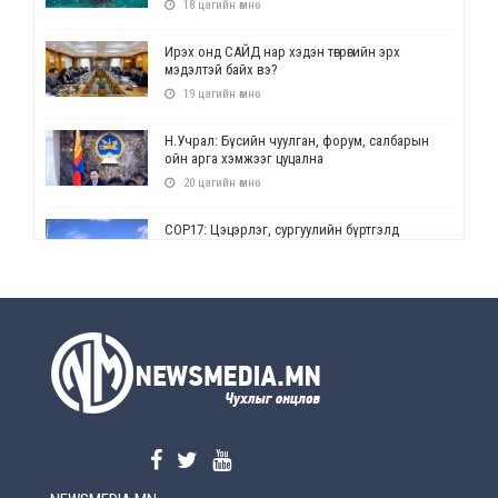
18 цагийн өмнө
Ирэх онд САЙД нар хэдэн төгрөгийн эрх
мэдэлтэй байх вэ?
19 цагийн өмнө
Н.Учрал: Бүсийн чуулган, форум, салбарын
ойн арга хэмжээг цуцална
20 цагийн өмнө
СОР17: Цэцэрлэг, сургуулийн бүртгэлд
өөрчлөлт орно
20 цагийн өмнө
УЕПГ: Биеэ үнэлэхийг зохион байгуулж, хүн
худалдаалсан хэргүүдийг шүүхэд
шилжүүлжээ
20 цагийн өмнө
Өнөөдрийн онч үг
21 цагийн өмнө