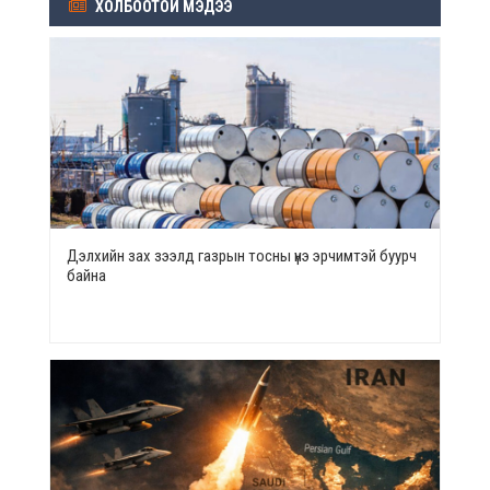
ХОЛБООТОЙ МЭДЭЭ
Дэлхийн зах зээлд газрын тосны үнэ эрчимтэй буурч
байна