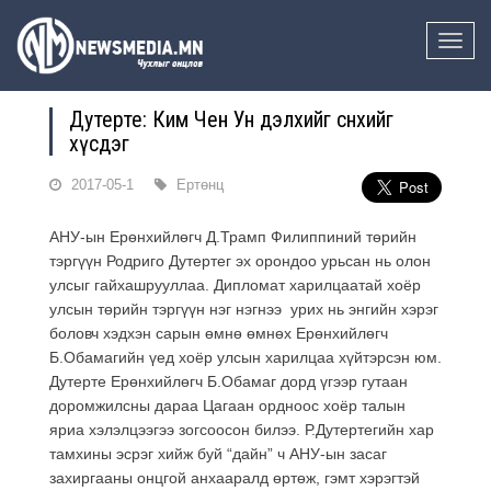
Toggle
naviga
Дутерте: Ким Чен Ун дэлхийг сөнөөхийг
хүсдэг
2017-05-1
Ертөнц
АНУ-ын Ерөнхийлөгч Д.Трамп Филиппиний төрийн
тэргүүн Родриго Дутертег эх орондоо урьсан нь олон
улсыг гайхашрууллаа. Дипломат харилцаатай хоёр
улсын төрийн тэргүүн нэг нэгнээ урих нь энгийн хэрэг
боловч хэдхэн сарын өмнө өмнөх Ерөнхийлөгч
Б.Обамагийн үед хоёр улсын харилцаа хүйтэрсэн юм.
Дутерте Ерөнхийлөгч Б.Обамаг дорд үгээр гутаан
доромжилсны дараа Цагаан ордноос хоёр талын
яриа хэлэлцээгээ зогсоосон билээ. Р.Дутертегийн хар
тамхины эсрэг хийж буй “дайн” ч АНУ-ын засаг
захиргааны онцгой анхааралд өртөж, гэмт хэрэгтэй