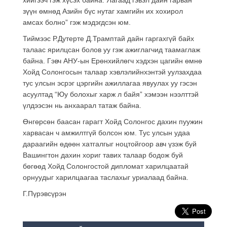
зүүн өмнөд Азийн бүс нутаг хамгийн их хохирол
амсах болно” гэж мэдэгдсэн юм.
Тиймээс Р.Дутерте Д.Трамптай дайн гаргахгүй байх
талаас ярилцсан болов уу гэж ажиглагчид таамаглаж
байна. Гэвч АНУ-ын Ерөнхийлөгч хэдхэн цагийн өмнө
Хойд Солонгосын талаар хэвлэлийнхэнтэй уулзахдаа
тус улсын эсрэг цэргийн ажиллагаа явуулах уу гэсэн
асуултад “Юу болохыг харж л байя” хэмээн нээлттэй
үлдээсэн нь анхаарал татаж байна.
Өнгөрсөн баасан гарагт Хойд Солонгос дахин пуужин
харвасан ч амжилтгүй болсон юм. Тус улсын удаа
дараагийн өдөөн хатгалгыг ноцтойгоор авч үзэж буй
Вашингтон дахин хориг тавих талаар бодож буй
бөгөөд Хойд Солонгостой дипломат харилцаатай
орнуудыг харилцаагаа таслахыг уриалаад байна.
Г.Пүрэвсүрэн