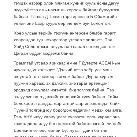
тэмцэх нэрээр олон мянган хүнийг хууль ёсны дагуу
шүүхгүйгээр амь насыг нь хороож байгааг буруутгаж
байсан. Тэгвэл Д.Трамп гарч ирснээр Б.Обамагийн
үеийн энэ байр суурь өөрчлөгдөж буй бололтой.
Хоёр улсын төрийн тэргүүн өнгөрсөн бямба гарагт
хоорондоо тун нөхөрсгөөр утсаар ярилцжээ. Тэд
Хойд Солонгосын асуудлаар санал солилцсон гэж
Цагаан ордон мэдээлж байна.
Трамптай утсаар ярихаас өмнө Р.Дутерте АСЕАН-ын
чуулганд үг хэлэхдээ “Дэлхий дээр хоёр улс маш
аюултай тоглоомоор тоглож байна. Дураа хүрвэл
пуужин харваж, эх дэлхийг, энэ гараг ертөнцийг
эрсдэлд оруулдаг нэгэнтэй бид тоглож байна. Тэр
залуу зүгээр л дэлхийг сөнөөхийг хүсч байгаа. Тийм
болохоор л дандаа жаргалтайгаар инээж явдаг байх.
Түүний толгойд юу бодогдож явдагийг мэдэх юм алга.
Гэвч АНУ илүү хариуцлага хүлээсэн орон учраас энэ
тохиолдолд илүү болгоомжтой байх хэрэгтэй. Би ноён
Ерөнхийлөгчөөс манай бүс нутагт дайн битгий
хийгээч гэж хүсэх байна. Яагаад гэвэл дайн гарван