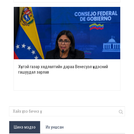
Хүчтэй газар хөдлөлтийн дараа Венесуэл үндэсний
гашуудал зарлав
Шинэ мэдээ
Их уншсан