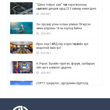
“Шинэ тойрог зам” төсөл хэрэгжсэнээр
хөдөлгөөний дундаж хурд 23.3 хувиар нэмэгдэнэ
2026-08-5
Он гарсаар усны ослын улмаас 59 иргэн
амиа алдсаны 14 нь хүүхэд байна
2026-08-5
Ирэх онд САЙД нар хэдэн төгрөгийн эрх
мэдэлтэй байх вэ?
2026-08-5
Н.Учрал: Бүсийн чуулган, форум, салбарын
ойн арга хэмжээг цуцална
2026-08-5
СОР17: Цэцэрлэг, сургуулийн бүртгэлд
өөрчлөлт орно
2026-08-5
УЕПГ: Биеэ үнэлэхийг зохион байгуулж, хүн
худалдаалсан хэргүүдийг шүүхэд