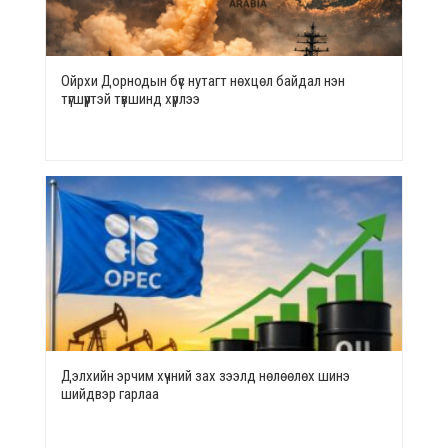
Ойрхи Дорнодын бүс нутагт нөхцөл байдал нэн
түгшүүртэй түвшинд хүрлээ
Дэлхийн эрчим хүчний зах зээлд нөлөөлөх шинэ
шийдвэр гарлаа