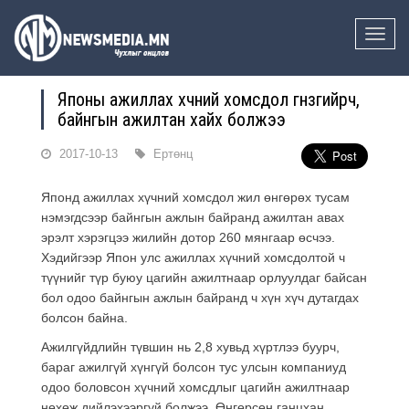
Toggle
naviga
Японы ажиллах хүчний хомсдол гүнзгийрч,
байнгын ажилтан хайх болжээ
2017-10-13
Ертөнц
Японд ажиллах хүчний хомсдол жил өнгөрөх тусам
нэмэгдсээр байнгын ажлын байранд ажилтан авах
эрэлт хэрэгцээ жилийн дотор 260 мянгаар өсчээ.
Хэдийгээр Япон улс ажиллах хүчний хомсдолтой ч
түүнийг түр буюу цагийн ажилтнаар орлуулдаг байсан
бол одоо байнгын ажлын байранд ч хүн хүч дутагдах
болсон байна.
Ажилгүйдлийн түвшин нь 2,8 хувьд хүртлээ буурч,
бараг ажилгүй хүнгүй болсон тус улсын компаниуд
одоо боловсон хүчний хомсдлыг цагийн ажилтнаар
нөхөж дийлэхээргүй болжээ. Өнгөрсөн ганцхан