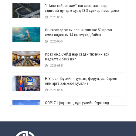
“Шинэ тойрог зам” төсөл хэрэгжсэнээр
хөдөлгөөний дундаж хурд 23.3 хувиар нэмэгдэнэ
2026-08-5
Он гарсаар усны ослын улмаас 59 иргэн
амиа алдсаны 14 нь хүүхэд байна
2026-08-5
Ирэх онд САЙД нар хэдэн төгрөгийн эрх
мэдэлтэй байх вэ?
2026-08-5
Н.Учрал: Бүсийн чуулган, форум, салбарын
ойн арга хэмжээг цуцална
2026-08-5
СОР17: Цэцэрлэг, сургуулийн бүртгэлд
өөрчлөлт орно
2026-08-5
УЕПГ: Биеэ үнэлэхийг зохион байгуулж, хүн
худалдаалсан хэргүүдийг шүүхэд