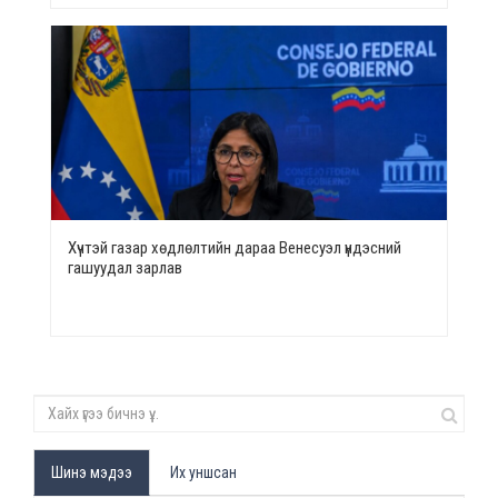
Хүчтэй газар хөдлөлтийн дараа Венесуэл үндэсний
гашуудал зарлав
Шинэ мэдээ
Их уншсан