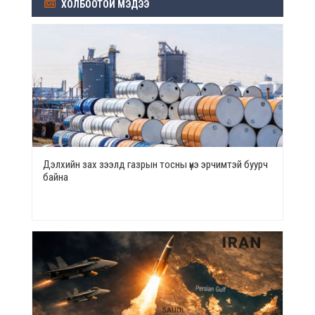
ХОЛБООТОЙ МЭДЭЭ
Дэлхийн зах зээлд газрын тосны үнэ эрчимтэй буурч
байна