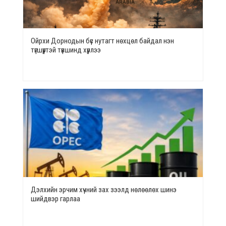
Ойрхи Дорнодын бүс нутагт нөхцөл байдал нэн
түгшүүртэй түвшинд хүрлээ
Дэлхийн эрчим хүчний зах зээлд нөлөөлөх шинэ
шийдвэр гарлаа