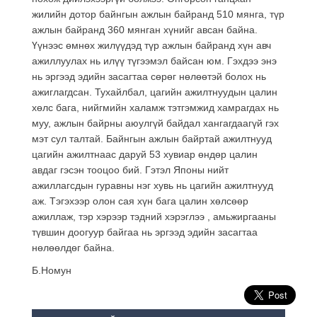
жилийн дотор байнгын ажлын байранд 510 мянга, түр
ажлын байранд 360 мянган хүнийг авсан байна.
Үүнээс өмнөх жилүүдэд түр ажлын байранд хүн авч
ажиллуулах нь илүү түгээмэл байсан юм. Гэхдээ энэ
нь эргээд эдийн засагтаа сөрөг нөлөөтэй болох нь
ажиглагдсан. Тухайлбал, цагийн ажилтнуудын цалин
хөлс бага, нийгмийн халамж тэтгэмжид хамрагдах нь
муу, ажлын байрны аюулгүй байдал хангагдаагүй гэх
мэт сул талтай. Байнгын ажлын байртай ажилтнууд
цагийн ажилтнаас даруй 53 хувиар өндөр цалин
авдаг гэсэн тооцоо бий. Гэтэл Японы нийт
ажиллагсдын гуравны нэг хувь нь цагийн ажилтнууд
аж. Тэгэхээр олон сая хүн бага цалин хөлсөөр
ажиллаж, тэр хэрээр тэдний хэрэглээ , амьжиргааны
түвшин доогуур байгаа нь эргээд эдийн засагтаа
нөлөөлдөг байна.
Б.Номун