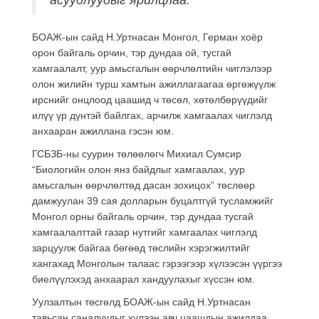
БОАЖ-ын сайд Н.Уртнасан Монгол, Герман хоёр
орон байгаль орчин, тэр дундаа ой, тусгай
хамгаалалт, уур амьсгалын өөрчлөлтийн чиглэлээр
олон жилийн турш хамтын ажиллагаагаа өргөжүүлж
ирснийг онцлоод цаашид ч төсөл, хөтөлбөрүүдийг
илүү үр дүнтэй байлгах, арчилж хамгаалах чиглэлд
анхааран ажиллана гэсэн юм.
ГСБЗБ-ны суурин төлөөлөгч Михиал Сумсир
“Биологийн олон янз байдлыг хамгаалах, уур
амьсгалын өөрчлөлтөд дасан зохицох” төслөөр
дамжуулан 39 сая долларын буцалтгүй тусламжийг
Монгол орны байгаль орчин, тэр дундаа тусгай
хамгаалалттай газар нутгийг хамгаалах чиглэлд
зарцуулж байгаа бөгөөд төслийн хэрэгжилтийг
хангахад Монголын талаас гэрээгээр хүлээсэн үүргээ
биелүүлэхэд анхаарал хандуулахыг хүссэн юм.
Уулзалтын төсгөлд БОАЖ-ын сайд Н.Уртнасан
тавьсан саналуудыг хүлээн авч цаашдын ажилдаа