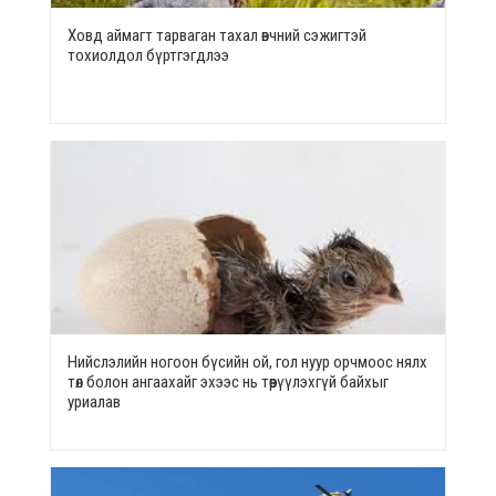
Ховд аймагт тарваган тахал өвчний сэжигтэй
тохиолдол бүртгэгдлээ
Нийслэлийн ногоон бүсийн ой, гол нуур орчмоос нялх
төл болон ангаахайг эхээс нь төөрүүлэхгүй байхыг
уриалав