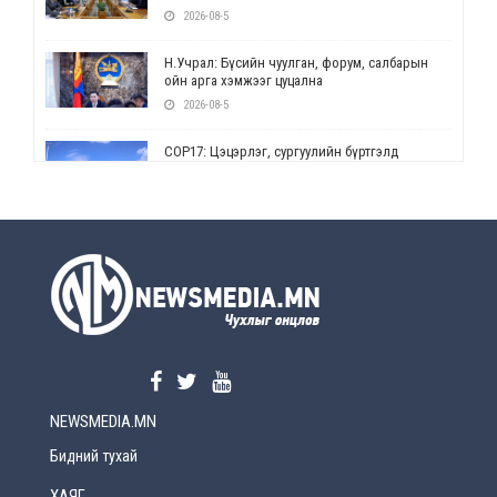
2026-08-5
Н.Учрал: Бүсийн чуулган, форум, салбарын
ойн арга хэмжээг цуцална
2026-08-5
СОР17: Цэцэрлэг, сургуулийн бүртгэлд
өөрчлөлт орно
2026-08-5
УЕПГ: Биеэ үнэлэхийг зохион байгуулж, хүн
худалдаалсан хэргүүдийг шүүхэд
шилжүүлжээ
2026-08-5
Өнөөдрийн онч үг
2026-08-5
NEWSMEDIA.MN
Энэ сарын 15-наас эхлэн замын хөдөлгөөнд
өөрчлөлт орно
Бидний тухай
2026-08-4
ХАЯГ