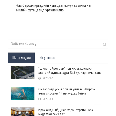
Нас барсан иргэдийн хувьцааг өвлүүлэх ажил нэг
жилийн хугацаанд үргэлжилнэ
Шинэ мэдээ
Их уншсан
“Шинэ тойрог зам” төсөл хэрэгжсэнээр
хөдөлгөөний дундаж хурд 23.3 хувиар нэмэгдэнэ
2026-08-5
Он гарсаар усны ослын улмаас 59 иргэн
амиа алдсаны 14 нь хүүхэд байна
2026-08-5
Ирэх онд САЙД нар хэдэн төгрөгийн эрх
мэдэлтэй байх вэ?