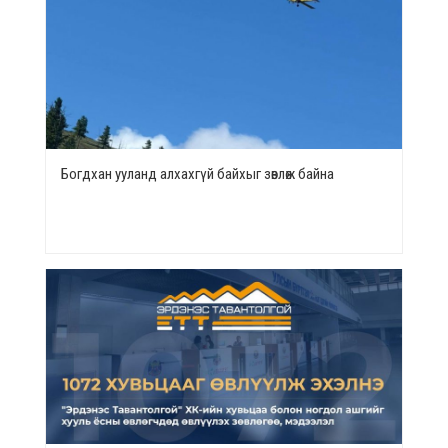
Богдхан ууланд алхахгүй байхыг зөвлөж байна