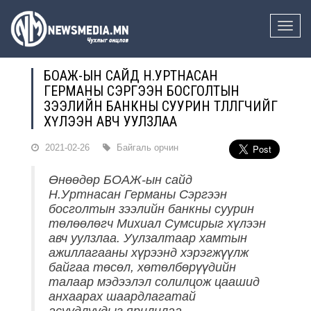
Toggle
naviga
БОАЖ-ЫН САЙД Н.УРТНАСАН
ГЕРМАНЫ СЭРГЭЭН БОСГОЛТЫН
ЗЭЭЛИЙН БАНКНЫ СУУРИН ТӨЛӨӨЛӨГЧИЙГ
ХҮЛЭЭН АВЧ УУЛЗЛАА
2021-02-26
Байгаль орчин
Өнөөдөр БОАЖ-ын сайд
Н.Уртнасан Германы Сэргээн
босголтын зээлийн банкны суурин
төлөөлөгч Михиал Сумсирыг хүлээн
авч уулзлаа. Уулзалтаар хамтын
ажиллагааны хүрээнд хэрэгжүүлж
байгаа төсөл, хөтөлбөрүүдийн
талаар мэдээлэл солилцож цаашид
анхаарах шаардлагатай
асуудлуудыг ярилцлаа.