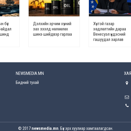
н бүс
Дэлхийн эрчим хүчний
Хүчтэй газар
байдал
зах зээлд нөлөөлөх
хөдлөлтийн дараа
үвшинд
шинэ шийдвэр гарлаа
Венесуэл үндэсний
гашуудал зарлав
NEWSMEDIA.MN
ХАЯ
Бидний тухай
© 2017
newsmedia.mn
. Бүх эрх хуулиар хамгаалагдсан.