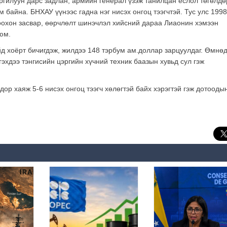
оргилуун дарс задлан, армийн генерал үзэж танилцан ёслол төгөлдө
 байна. БНХАУ үүнээс гадна нэг нисэх онгоц тээгчтэй. Тус улс 199
моохон засвар, өөрчлөлт шинэчлэл хийсний дараа Лиаонин хэмээн
юм.
 хоёрт бичигдэж, жилдээ 148 тэрбум ам.доллар зарцуулдаг. Өмнө
гэхдээ тэнгисийн цэргийн хүчний техник баазын хувьд сул гэж
 дор хаяж 5-6 нисэх онгоц тээгч хөлөгтэй байх хэрэгтэй гэж дотооды