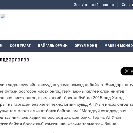
Энэ 7 хоногийн онцлох
Хоригг
ЭМ
СОЁЛ УРЛАГ
БАЙГАЛЬ ОРЧИН
ЭРҮҮЛ МЭНД
MADE IN MONGO
үйлдвэрлэлээ
чин чадал сүүлийн жилүүдэд үлэмж нэмэгдэж байгаа. Өчигдөрхөн т
өө бүтээн босгосон нисэх онгоц тээгч анхны хөлгөө олон нийтэд
а энэ нисэх онгоц тээгч хөлгийг босгож буйгаа 2015 онд Хятад
ыг нь гаргасан энэ хөлөг технологийн хувьд АНУ-ын нисэх онгоц тэ
хувьд том ололт амжилт болж байгаа юм. “Магадгүй хятадууд энэ
ц тээгчийг аль хэдий нь босгоод эхэлсэн байх. Тэр нь АНУ-ын
эгдэж байж ч болох юм” хэмээн шинжээчид таамаглаж байна.