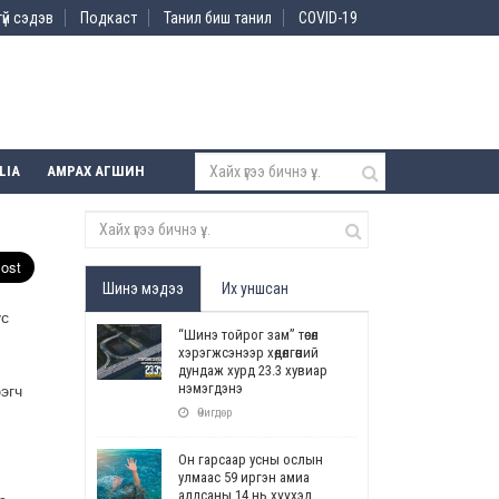
үй сэдэв
Подкаст
Танил биш танил
COVID-19
LIA
АМРАХ АГШИН
Шинэ мэдээ
Их уншсан
ус
“Шинэ тойрог зам” төсөл
хэрэгжсэнээр хөдөлгөөний
дундаж хурд 23.3 хувиар
нэмэгдэнэ
эгч
Өчигдөр
Он гарсаар усны ослын
улмаас 59 иргэн амиа
алдсаны 14 нь хүүхэд