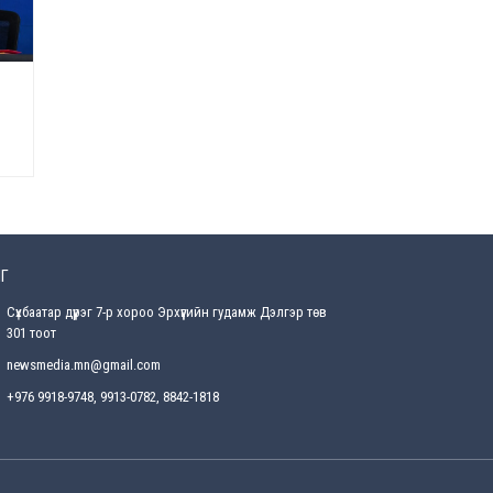
Өнөөдрийн онч үг
Өчигдөр
Энэ сарын 15-наас эхлэн
замын хөдөлгөөнд өөрчлөлт
орно
2026-08-4
С.Бямбацогт: Иргэд,
бизнес эрхлэгчдэд
хүрсэн өгөөжөөрөө ажлаа үнэлж,
хэрэгжилтээ тайлагнадаг
Г
байх ёстой
2026-08-4
Сүхбаатар дүүрэг 7-р хороо Эрхүүгийн гудамж Дэлгэр төв
301 тоот
Улсын онцгой комисс
newsmedia.mn@gmail.com
өвөлжилтийн бэлтгэл,
бэлэн байдлыг хангах
+976 9918-9748, 9913-0782, 8842-1818
чиглэлээр хуралдлаа
2026-07-30
Баян-Өлгийн дараагийн