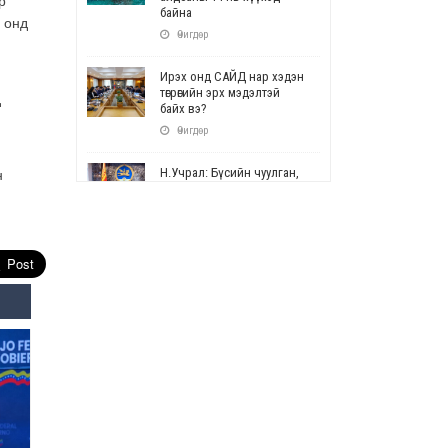
р
байна
8 онд
Өчигдөр
Ирэх онд САЙД нар хэдэн
төгрөгийн эрх мэдэлтэй
д
байх вэ?
Өчигдөр
Н.Учрал: Бүсийн чуулган,
н
форум, салбарын ойн
арга хэмжээг цуцална
Өчигдөр
СОР17: Цэцэрлэг,
сургуулийн бүртгэлд
өөрчлөлт орно
Өчигдөр
УЕПГ: Биеэ үнэлэхийг
зохион байгуулж, хүн
худалдаалсан хэргүүдийг
шүүхэд шилжүүлжээ
Өчигдөр