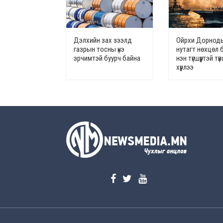
Дэлхийн зах зээлд
Ойрхи Дорноды
газрын тосны үнэ
нутагт нөхцөл 
эрчимтэй буурч байна
нэн түгшүүртэй т
хүрлээ