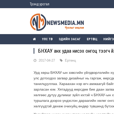
Трэнд урсгал
УЛС ТӨР
ЭДИЙН ЗАСАГ
ЕРТӨНЦ
НИЙГ
БНХАУ анх удаа нисэх онгоц тээгч 
2017-04-27
Ертөнц
Урд хөрш БНХАУ-ын зэвсгийн үйлдвэрлэлийн хү
улс дотоодоо загвар дизайныг нь гаргаж, өөрсд
танилцууллаа. Хараахан нэр өгч амжаагүй байга
зарласан юм. Хятадууд өөрсдөө бие даан загвар
хөлгөөс дутуу дулимаг зүйл ихтэй ч БНХАУ-ын 
туршлага дээрээ үндэслэн дараагийн хөлөг онго
хөлгүүдтэй дөхөж очихуйц өндөр түвшинд бүтэ