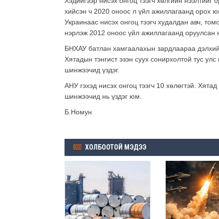
Хэдийгээр нисэх онгоц тээгч хөлгийн нээлтийг 
хийсэн ч 2020 оноос л үйл ажиллагаанд орох юм
Украинаас нисэх онгоц тээгч худалдан авч, то
нэрлэж 2012 оноос үйл ажиллагаанд оруулсан 
БНХАУ батлан хамгаалахын зардлаараа дэлхийд
Хятадын тэнгист эзэн суух сонирхолтой тус улс 
шинжээчид үздэг.
АНУ гэхэд нисэх онгоц тээгч 10 хөлөгтэй. Хятад
шинжээчид нь үздэг юм.
Б.Номун
ХОЛБООТОЙ МЭДЭЭ