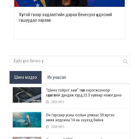
Хүчтэй газар хөдлөлтийн дараа Венесуэл үндэсний
гашуудал зарлав
Шинэ мэдээ
Их уншсан
“Шинэ тойрог зам” төсөл хэрэгжсэнээр
хөдөлгөөний дундаж хурд 23.3 хувиар нэмэгдэнэ
2026-08-5
Он гарсаар усны ослын улмаас 59 иргэн
амиа алдсаны 14 нь хүүхэд байна
2026-08-5