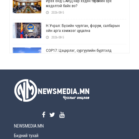
Ирэх онд САЙД нар хэдэн төгрөгийн эрх
мэдэлтэй байх вэ?
2026-08-5
Н.Учрал: Бүсийн чуулган, форум, салбарын
ойн арга хэмжээг цуцална
2026-08-5
СОР17: Цэцэрлэг, сургуулийн бүртгэлд
өөрчлөлт орно
2026-08-5
УЕПГ: Биеэ үнэлэхийг зохион байгуулж, хүн
худалдаалсан хэргүүдийг шүүхэд
шилжүүлжээ
2026-08-5
Өнөөдрийн онч үг
2026-08-5
NEWSMEDIA.MN
Энэ сарын 15-наас эхлэн замын хөдөлгөөнд
өөрчлөлт орно
Бидний тухай
2026-08-4