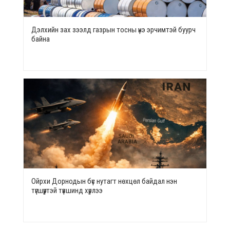
Дэлхийн зах зээлд газрын тосны үнэ эрчимтэй буурч
байна
Ойрхи Дорнодын бүс нутагт нөхцөл байдал нэн
түгшүүртэй түвшинд хүрлээ