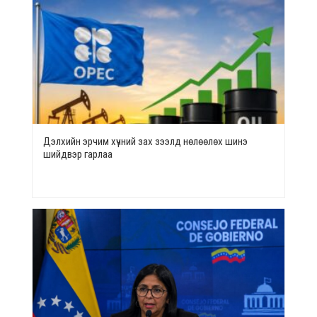
Дэлхийн эрчим хүчний зах зээлд нөлөөлөх шинэ
шийдвэр гарлаа