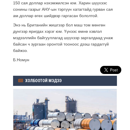
150 сая доллар нэхэмжилсэн юм. Харин шүүхээс
сонины газрыг АНУ-ын тэргүүн хатагтайд гурван сая
ам.доллар өгөх шийдвэр гаргасан бололтой.
Энэ нь Британийн жишгээр бол маш том мөнгөн
дүнгээр яригдах хэрэг юм. Үүнээс өмнө хэвлэл
мэдээллийн байгууллагад шүүхээр заргалдаад унаж
байсан ч зургаан оронтой тооноос дээш гардаггүй
байжээ.
Б.Номун
ХОЛБООТОЙ МЭДЭЭ