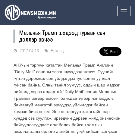
Toggle
naviga
Меланья Трамп шүүхдээд гурван сая
доллар авчээ
2017-04-13
Ертөнц
АНУ-ын тэргүүн хатагтай Меланья Трамп Английн
“Daily Mail” сонины эсрэг шүүхдээд ялжээ. Түүнийг
гүтгэн доромжилсон үйлдэлдээ тус сонин уучлал
гуйсан байна. Олны танил хүмүүс, оддын шар мэдээг
нийтэлдгээрээ алдартай “Daily Mail” сонин Меланья
Трампыг загвар өмсөгч байхдаа зүгээр нэг модель
байгаагүй мөнгөтэй эрчүүдэд үйлчилдэг байсан
хэмээн бичсэн юм. Энэ нь тэргүүн хатагтайн нэр
хүндэд сэв суулгаж, ирээдүйн дөрвөн жилд бизнесийн
байгууллагуудаас олж болох байсан хамтын
ажиллагааны орлого ашгийг нь үгүй хийсэн гэж үзэж