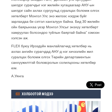
шилдэг сурагчдыг нэг жилийн хугацаагаар АНУ-ын
шилдэг сайн ахлах сургуульд суралцах боломж олгох
хөтөлбөрт Монгол Улс энэ жилээс нэгдэж буйг
зарлахдаа би сэтгэл хангалуун байна. Бид 30 жилийн
ойн баярынхаа үеэр Монгол Улсыг энэхүү хөтөлбөрт
хамруулах болсондоо туйлын баяртай байна” хэмээн
хэлсэн аж.
FLEX буюу Ирээдүйн манлайлагчид хөтөлбөр нь
ахлах ангийн сурагчдад АНУ-д нэг хичээлийн жил
суралцах боломж олгох Төрийн департаментын
санхүүжилттэй боловсролын солилцооны хөтөлбөр
юм.
А.Уянга
ХОЛБООТОЙ МЭДЭЭ