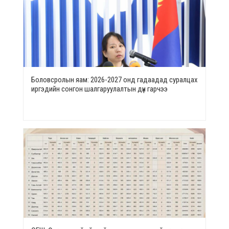
Боловсролын яам: 2026-2027 онд гадаадад суралцах
иргэдийн сонгон шалгаруулалтын дүн гарчээ