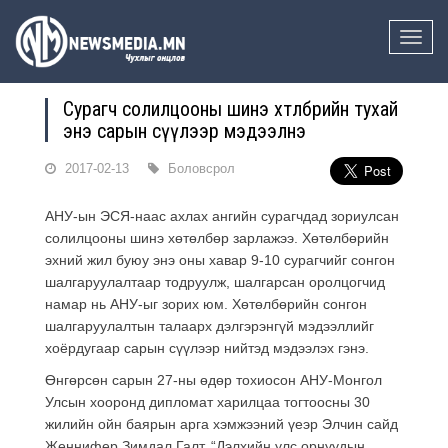
Toggle
naviga
Сурагч солилцооны шинэ хөтөлбөрийн тухай
энэ сарын сүүлээр мэдээлнэ
2017-02-13
Боловсрол
АНУ-ын ЭСЯ-наас ахлах ангийн сурагчдад зориулсан
солилцооны шинэ хөтөлбөр зарлажээ. Хөтөлбөрийн
эхний жил буюу энэ оны хавар 9-10 сурагчийг сонгон
шалгаруулалтаар тодруулж, шалгарсан оролцогчид
намар нь АНУ-ыг зорих юм. Хөтөлбөрийн сонгон
шалгаруулалтын талаарх дэлгэрэнгүй мэдээллийг
хоёрдугаар сарын сүүлээр нийтэд мэдээлэх гэнэ.
Өнгөрсөн сарын 27-ны өдөр тохиосон АНУ-Монгол
Улсын хооронд дипломат харилцаа тогтоосны 30
жилийн ойн баярын арга хэмжээний үеэр Элчин сайд
Женнифер Зимдал Галт, “Дэлхийн улс орнуудын