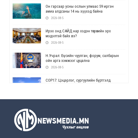
Он гарсаар усны ослын улмаас 59 иргэн
амиа алдсаны 14 нь хүүхэд байна
2026-08-5
Ирэх онд САЙД нар хэдэн төгрөгийн эрх
мэдэлтэй байх вэ?
2026-08-5
Н.Учрал: Бүсийн чуулган, форум, салбарын
ойн арга хэмжээг цуцална
2026-08-5
СОР17: Цэцэрлэг, сургуулийн бүртгэлд
өөрчлөлт орно
2026-08-5
УЕПГ: Биеэ үнэлэхийг зохион байгуулж, хүн
худалдаалсан хэргүүдийг шүүхэд
шилжүүлжээ
2026-08-5
Өнөөдрийн онч үг