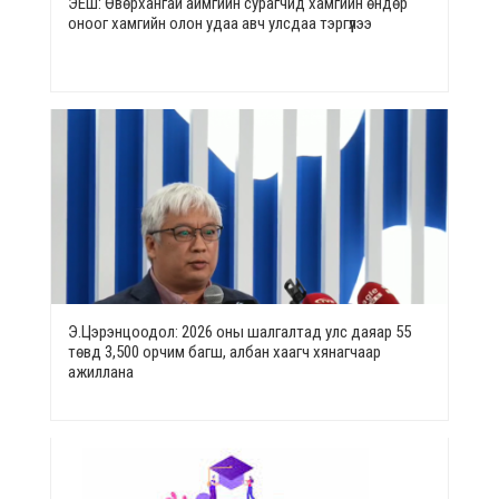
ЭЕШ: Өвөрхангай аймгийн сурагчид хамгийн өндөр
оноог хамгийн олон удаа авч улсдаа тэргүүлээ
Э.Цэрэнцоодол: 2026 оны шалгалтад улс даяар 55
төвд 3,500 орчим багш, албан хаагч хянагчаар
ажиллана