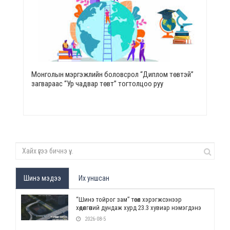
Монголын мэргэжлийн боловсрол “Диплом төвтэй”
загвараас “Ур чадвар төвт” тогтолцоо руу
Шинэ мэдээ
Их уншсан
“Шинэ тойрог зам” төсөл хэрэгжсэнээр
хөдөлгөөний дундаж хурд 23.3 хувиар нэмэгдэнэ
2026-08-5