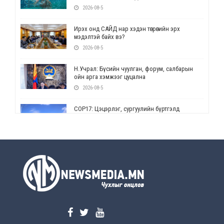
2026-08-5
Ирэх онд САЙД нар хэдэн төгрөгийн эрх
мэдэлтэй байх вэ?
2026-08-5
Н.Учрал: Бүсийн чуулган, форум, салбарын
ойн арга хэмжээг цуцална
2026-08-5
СОР17: Цэцэрлэг, сургуулийн бүртгэлд
өөрчлөлт орно
2026-08-5
УЕПГ: Биеэ үнэлэхийг зохион байгуулж, хүн
худалдаалсан хэргүүдийг шүүхэд
шилжүүлжээ
2026-08-5
Өнөөдрийн онч үг
2026-08-5