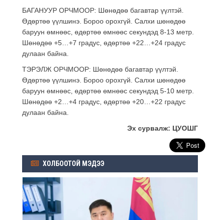
БАГАНУУР ОРЧМООР: Шөнөдөө багавтар үүлтэй.
Өдөртөө үүлшинэ. Бороо орохгүй. Салхи шөнөдөө
баруун өмнөөс, өдөртөө өмнөөс секундэд 8-13 метр.
Шөнөдөө +5…+7 градус, өдөртөө +22…+24 градус
дулаан байна.
ТЭРЭЛЖ ОРЧМООР: Шөнөдөө багавтар үүлтэй.
Өдөртөө үүлшинэ. Бороо орохгүй. Салхи шөнөдөө
баруун өмнөөс, өдөртөө өмнөөс секундэд 5-10 метр.
Шөнөдөө +2…+4 градус, өдөртөө +20…+22 градус
дулаан байна.
Эх сурвалж: ЦУОШГ
ХОЛБООТОЙ МЭДЭЭ