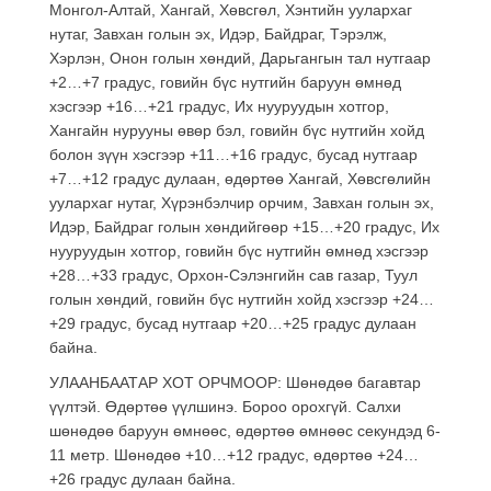
Монгол-Алтай, Хангай, Хөвсгөл, Хэнтийн уулархаг
нутаг, Завхан голын эх, Идэр, Байдраг, Тэрэлж,
Хэрлэн, Онон голын хөндий, Дарьгангын тал нутгаар
+2…+7 градус, говийн бүс нутгийн баруун өмнөд
хэсгээр +16…+21 градус, Их нууруудын хотгор,
Хангайн нурууны өвөр бэл, говийн бүс нутгийн хойд
болон зүүн хэсгээр +11…+16 градус, бусад нутгаар
+7…+12 градус дулаан, өдөртөө Хангай, Хөвсгөлийн
уулархаг нутаг, Хүрэнбэлчир орчим, Завхан голын эх,
Идэр, Байдраг голын хөндийгөөр +15…+20 градус, Их
нууруудын хотгор, говийн бүс нутгийн өмнөд хэсгээр
+28…+33 градус, Орхон-Сэлэнгийн сав газар, Туул
голын хөндий, говийн бүс нутгийн хойд хэсгээр +24…
+29 градус, бусад нутгаар +20…+25 градус дулаан
байна.
УЛААНБААТАР ХОТ ОРЧМООР: Шөнөдөө багавтар
үүлтэй. Өдөртөө үүлшинэ. Бороо орохгүй. Салхи
шөнөдөө баруун өмнөөс, өдөртөө өмнөөс секундэд 6-
11 метр. Шөнөдөө +10…+12 градус, өдөртөө +24…
+26 градус дулаан байна.