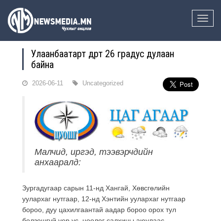
Toggle
naviga
Улаанбаатарт өдөртөө 26 градус дулаан
байна
2026-06-11
Uncategorized
Малчид, иргэд, тээвэрчдийн
анхааралд:
Зургадугаар сарын 11-нд Хангай, Хөвсгөлийн
уулархаг нутгаар, 12-нд Хэнтийн уулархаг нутгаар
бороо, дуу цахилгаантай аадар бороо орох тул
болзошгүй үер ус, нөөлөг салхины аюулаас