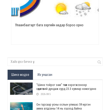
Улаанбаатарт бага зэргийн аадар бороо орно
Шинэ мэдээ
Их уншсан
“Шинэ тойрог зам” төсөл хэрэгжсэнээр
хөдөлгөөний дундаж хурд 23.3 хувиар нэмэгдэнэ
2026-08-5
Он гарсаар усны ослын улмаас 59 иргэн
амиа алдсаны 14 нь хүүхэд байна