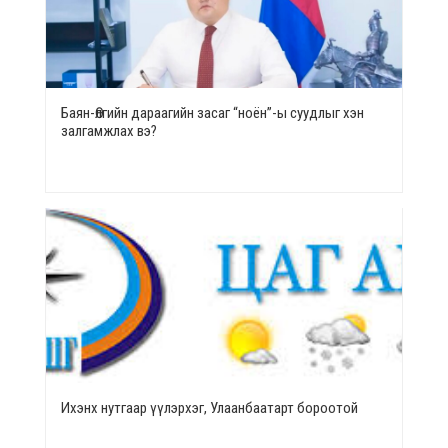
Баян-Өлгийн дараагийн засаг “ноён”-ы суудлыг хэн
залгамжлах вэ?
Ихэнх нутгаар үүлэрхэг, Улаанбаатарт бороотой