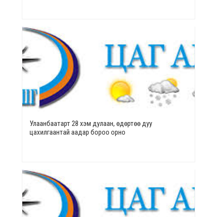
Улаанбаатарт 28 хэм дулаан, өдөртөө дуу
цахилгаантай аадар бороо орно