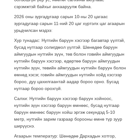
сэрэмжтэй байхыг анхааруулж байна.
2026 оны зургадугаар сарын 10-ны 20 цагаас
зургадугаар сарын 11-ний 20 цаг хүртэлх цаг агаарын
урьдчилсан мэдээ:
Хур тунадас: Нутгийн баруун хэсгээр багавтар үүлтэй,
бусад нутгаар солигдмол үүлтэй. Шөнөдөө баруун
аймгуудын нутгийн зүүн, төв болон говийн аймгуудын
нутгийн баруун хэсгээр, өдөртөө баруун аймгуудын
нутгийн зүүн, төвийн аймгуудын нутгийн баруун болон
өмнөд хэсэг, говийн аймгуудын нутгийн хойд хэсгээр
бороо, дуу цахилгаантай аадар бороо орно. Бусад
нутгаар бороо орохгүй.
Салхи: Нутгийн баруун хэсгээр баруун хойноос,
нутгийн зүүн хэсгээр баруун өмнөөс, бусад нутгаар
баруун өмнөөс баруун хойш эргэж секундэд 5-10
метр, нутгийн зарим газраар борооны өмнө түр зуур
ширүүснэ.
Агаарын температур: Шөнөдөө Дархадын хотгор,