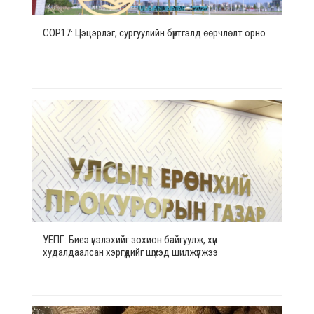
СОР17: Цэцэрлэг, сургуулийн бүртгэлд өөрчлөлт орно
УЕПГ: Биеэ үнэлэхийг зохион байгуулж, хүн
худалдаалсан хэргүүдийг шүүхэд шилжүүлжээ