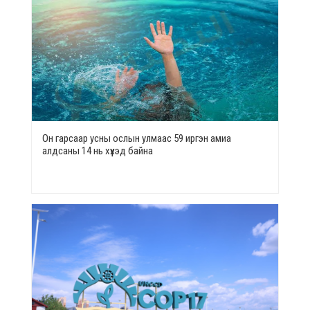
Он гарсаар усны ослын улмаас 59 иргэн амиа
алдсаны 14 нь хүүхэд байна