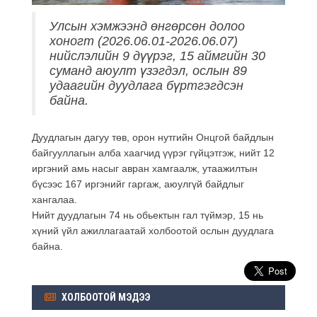
Улсын хэмжээнд өнгөрсөн долоо
хоногт (2026.06.01-2026.06.07)
нийслэлийн 9 дүүрэг, 15 аймгийн 30
суманд аюулт үзэгдэл, ослын 89
удаагийн дуудлага бүртгэгдсэн
байна.
Дуудлагын дагуу төв, орон нутгийн Онцгой байдлын
байгууллагын алба хаагчид үүрэг гүйцэтгэж, нийт 12
иргэний амь насыг авран хамгаалж, утаажилтын
бүсээс 167 иргэнийг гаргаж, аюулгүй байдлыг
хангалаа.
Нийт дуудлагын 74 нь обьектын гал түймэр, 15 нь
хүний үйл ажиллагаатай холбоотой ослын дуудлага
байна.
ХОЛБООТОЙ МЭДЭЭ