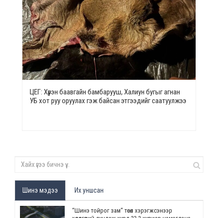
ЦЕГ: Хүрэн баавгайн бамбарууш, Халиун бугыг агнан
УБ хот руу оруулах гэж байсан этгээдийг саатуулжээ
Шинэ мэдээ
Их уншсан
“Шинэ тойрог зам” төсөл хэрэгжсэнээр