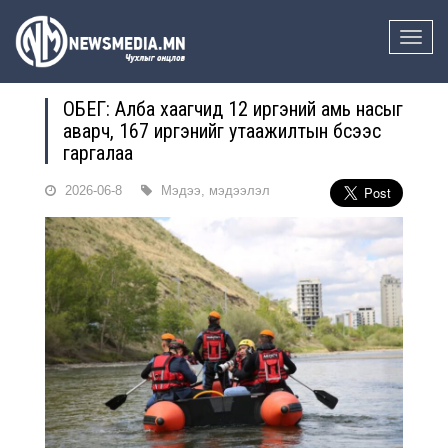
Toggle
naviga
ОБЕГ: Алба хаагчид 12 иргэний амь насыг
аварч, 167 иргэнийг утаажилтын бүсээс
гаргалаа
2026-06-8
Мэдээ, мэдээлэл