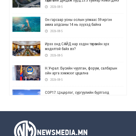
хөдөлгөөний дундаж хурд 23.3 хувиар нэмэгдэнэ
2026-08-5
Он гарсаар усны ослын улмаас 59 иргэн
амиа алдсаны 14 нь хүүхэд байна
2026-08-5
Ирэх онд САЙД нар хэдэн төгрөгийн эрх
мэдэлтэй байх вэ?
2026-08-5
Н.Учрал: Бүсийн чуулган, форум, салбарын
ойн арга хэмжээг цуцална
2026-08-5
СОР17: Цэцэрлэг, сургуулийн бүртгэлд
өөрчлөлт орно
2026-08-5
УЕПГ: Биеэ үнэлэхийг зохион байгуулж, хүн
худалдаалсан хэргүүдийг шүүхэд
шилжүүлжээ
2026-08-5