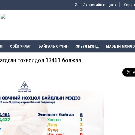
Энэ 7 хоногийн онцлох
Хоригг
ЭМ
СОЁЛ УРЛАГ
БАЙГАЛЬ ОРЧИН
ЭРҮҮЛ МЭНД
MADE IN MONGO
тлагдсан тохиолдол 13461 болжээ