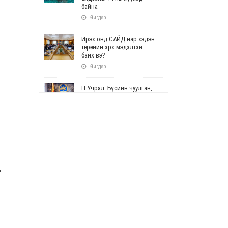
байна
Өчигдөр
Ирэх онд САЙД нар хэдэн
төгрөгийн эрх мэдэлтэй
байх вэ?
Өчигдөр
Н.Учрал: Бүсийн чуулган,
форум, салбарын ойн
арга хэмжээг цуцална
Өчигдөр
СОР17: Цэцэрлэг,
сургуулийн бүртгэлд
өөрчлөлт орно
Өчигдөр
.
УЕПГ: Биеэ үнэлэхийг
зохион байгуулж, хүн
худалдаалсан хэргүүдийг
шүүхэд шилжүүлжээ
Өчигдөр