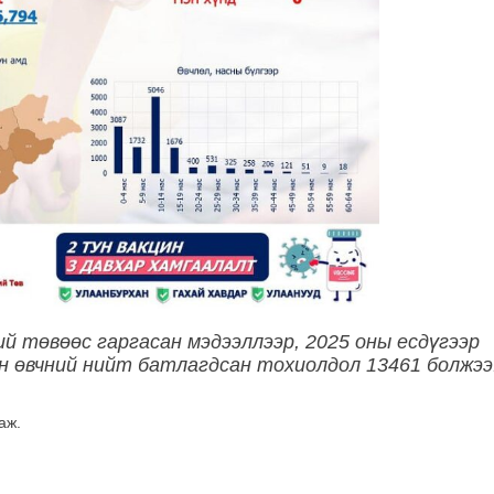
й төвөөс гаргасан мэдээллээр, 2025 оны есдүгээр
ан өвчний нийт батлагдсан тохиолдол 13461 болжээ
аж.