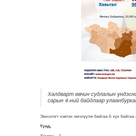
Халдварт өвчин судлалын үндэсни
сарын 4-ний байдлаар улаанбурх
Эмнэлэгт хэвтэн эмчлүүлж байгаа 6 хүн байгаа 
Үүнд,
Хөнгөн – 1