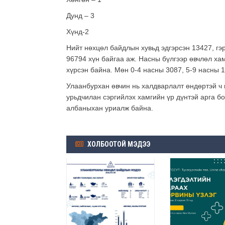
Дунд – 3
Хүнд-2
Нийт нөхцөл байдлын хувьд эдгэрсэн 13427, гэ
96794 хүн байгаа аж. Насны бүлгээр өвчлөл ха
хүрсэн байна. Мөн 0-4 насны 3087, 5-9 насны 
Улаанбурхан өвчин нь халдварлалт өндөртэй ч 
урьдчилан сэргийлэх хамгийн үр дүнтэй арга б
албаныхан уриалж байна.
ХОЛБООТОЙ МЭДЭЭ