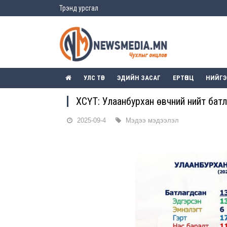
Трэнд урсгал
УЛС ТӨР
ЭДИЙН ЗАСАГ
ЕРТӨНЦ
НИЙГ
ХӨСҮТ: Улаанбурхан өвчний нийт ба
2025-09-4
Мэдээ мэдээлэл