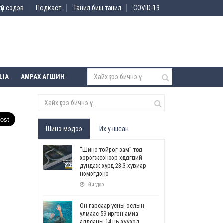
үй сэдэв
Подкаст
Танил биш танил
COVID-19
LIA
АМРАХ АГШИН
Шинэ мэдээ
Их уншсан
“Шинэ тойрог зам” төсөл
хэрэгжсэнээр хөдөлгөөний
дундаж хурд 23.3 хувиар
нэмэгдэнэ
Өчигдөр
Он гарсаар усны ослын
улмаас 59 иргэн амиа
алдсаны 14 нь хүүхэд