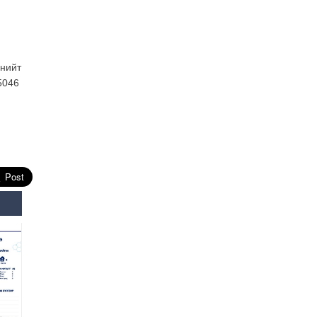
Өнөөдрийн онч үг
Өчигдөр
 нийт
Энэ сарын 15-наас эхлэн
замын хөдөлгөөнд өөрчлөлт
5046
орно
2026-08-4
С.Бямбацогт: Иргэд,
бизнес эрхлэгчдэд
хүрсэн өгөөжөөрөө ажлаа үнэлж,
хэрэгжилтээ тайлагнадаг
байх ёстой
2026-08-4
Улсын онцгой комисс
өвөлжилтийн бэлтгэл,
бэлэн байдлыг хангах
чиглэлээр хуралдлаа
2026-07-30
Баян-Өлгийн дараагийн