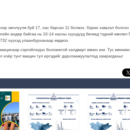
рээр эмчлүүлж буй 17, нас барсан 11 болжээ. Харин хавьтал болсон
мгийн өндөр байгаа нь 10-14 насны хүүхдүүд бөгөөд тэдний өвчлөл 
1732 хүүхэд улаанбурханаар өвджээ.
вакцинаар сэргийлэгдэх боломжтой халдварт өвчин юм. Тус өвчнөөс
ол хоёр тунт вакцин тул иргэдийг дархлаажуулалтад хамрагдахыг