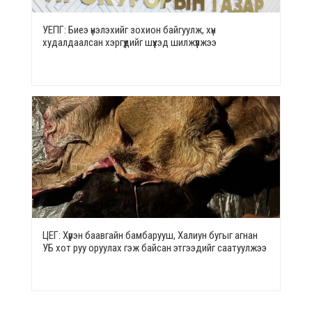
УЕПГ: Биеэ үнэлэхийг зохион байгуулж, хүн
худалдаалсан хэргүүдийг шүүхэд шилжүүлжээ
ЦЕГ: Хүрэн баавгайн бамбарууш, Халиун бугыг агнан
УБ хот руу оруулах гэж байсан этгээдийг саатуулжээ