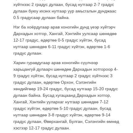
хүйтнээс 2 градус дулаан, бусад нутгаар 2-7 градус
дулаан буюу ихэнх нутгаар уур амьсгалын дунджаас
0.5 градусаар дулаан байна.
Нэг ба хоёрдугаар арав хоногийн дунд үеэр хүйтэрч
Дархадын хотгор, Хангай, Хэнтийн уулсаар шөнөдөө
12-17 градус, өдөртөө 0-5 градус хүйтэн, бусад
нутгаар шөнөдөө 6-11 градус хүйтэн, өдөртөө 1-6
градус дулаан.
Харин гуравдугаар арав хоногийн сүүлчээр
харьцангуй дулаарч шөнөдөө Дархадын хотгороор 4-
9 градус хүйтэн, бусад нутгаар 2 градус хүйтнээс 3
градус дулаан, өдөртөө Орхон, Сэлэнгийн
хөндийгөөр 19-24 градус, бусад нутгаар 15-20 градус
дулаан байна. Бусад хугацаанд Дархадын хотгор,
Хангай, Хэнтийн уулархаг нутгаар шөнөдөө 7-12
градус хүйтэн, өдөртөө 5-10 градус дулаан, бусад
нутгаар шөнөдөө 3-8 градус хүйтэн, өдөртөө 9-14
градус дулаан, Өвөрхангай, Булган, Сэлэнгийн өмнөд
хэсгээр 12-17 градус дулаан.