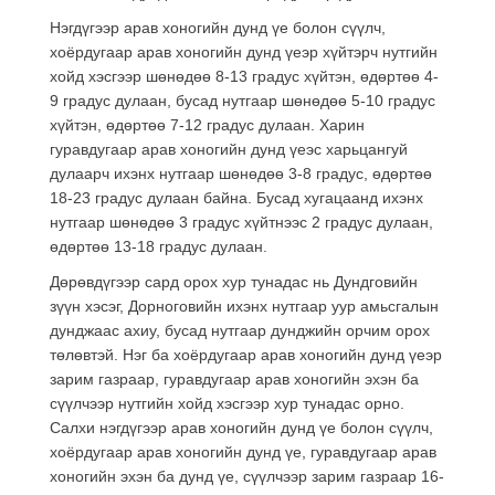
Нэгдүгээр арав хоногийн дунд үе болон сүүлч,
хоёрдугаар арав хоногийн дунд үеэр хүйтэрч нутгийн
хойд хэсгээр шөнөдөө 8-13 градус хүйтэн, өдөртөө 4-
9 градус дулаан, бусад нутгаар шөнөдөө 5-10 градус
хүйтэн, өдөртөө 7-12 градус дулаан. Харин
гуравдугаар арав хоногийн дунд үеэс харьцангуй
дулаарч ихэнх нутгаар шөнөдөө 3-8 градус, өдөртөө
18-23 градус дулаан байна. Бусад хугацаанд ихэнх
нутгаар шөнөдөө 3 градус хүйтнээс 2 градус дулаан,
өдөртөө 13-18 градус дулаан.
Дөрөвдүгээр сард орох хур тунадас нь Дундговийн
зүүн хэсэг, Дорноговийн ихэнх нутгаар уур амьсгалын
дунджаас ахиу, бусад нутгаар дунджийн орчим орох
төлөвтэй. Нэг ба хоёрдугаар арав хоногийн дунд үеэр
зарим газраар, гуравдугаар арав хоногийн эхэн ба
сүүлчээр нутгийн хойд хэсгээр хур тунадас орно.
Салхи нэгдүгээр арав хоногийн дунд үе болон сүүлч,
хоёрдугаар арав хоногийн дунд үе, гуравдугаар арав
хоногийн эхэн ба дунд үе, сүүлчээр зарим газраар 16-