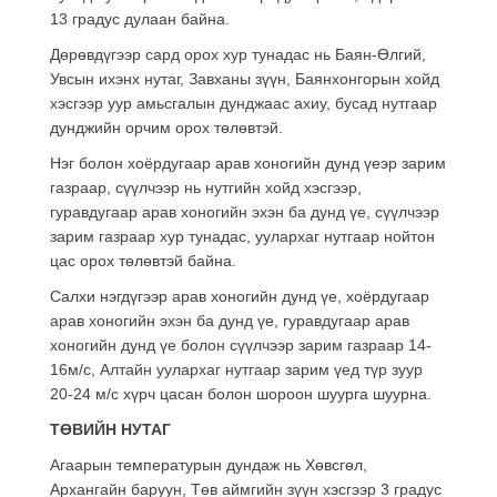
13 градус дулаан байна.
Дөрөвдүгээр сард орох хур тунадас нь Баян-Өлгий,
Увсын ихэнх нутаг, Завханы зүүн, Баянхонгорын хойд
хэсгээр уур амьсгалын дунджаас ахиу, бусад нутгаар
дунджийн орчим орох төлөвтэй.
Нэг болон хоёрдугаар арав хоногийн дунд үеэр зарим
газраар, сүүлчээр нь нутгийн хойд хэсгээр,
гуравдугаар арав хоногийн эхэн ба дунд үе, сүүлчээр
зарим газраар хур тунадас, уулархаг нутгаар нойтон
цас орох төлөвтэй байна.
Салхи нэгдүгээр арав хоногийн дунд үе, хоёрдугаар
арав хоногийн эхэн ба дунд үе, гуравдугаар арав
хоногийн дунд үе болон сүүлчээр зарим газраар 14-
16м/с, Алтайн уулархаг нутгаар зарим үед түр зуур
20-24 м/с хүрч цасан болон шороон шуурга шуурна.
ТӨВИЙН НУТАГ
Агаарын температурын дундаж нь Хөвсгөл,
Архангайн баруун, Төв аймгийн зүүн хэсгээр 3 градус