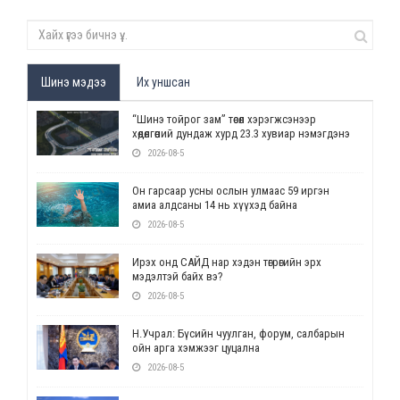
Шинэ мэдээ
Их уншсан
“Шинэ тойрог зам” төсөл хэрэгжсэнээр
хөдөлгөөний дундаж хурд 23.3 хувиар нэмэгдэнэ
2026-08-5
Он гарсаар усны ослын улмаас 59 иргэн
амиа алдсаны 14 нь хүүхэд байна
2026-08-5
Ирэх онд САЙД нар хэдэн төгрөгийн эрх
мэдэлтэй байх вэ?
2026-08-5
Н.Учрал: Бүсийн чуулган, форум, салбарын
ойн арга хэмжээг цуцална
2026-08-5