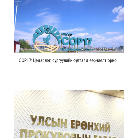
СОР17: Цэцэрлэг, сургуулийн бүртгэлд өөрчлөлт орно