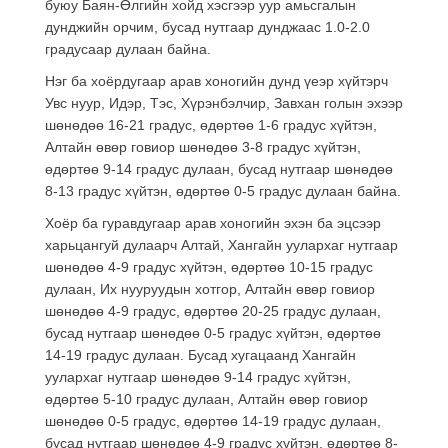
буюу Баян-Өлгийн хойд хэсгээр уур амьсгалын
дунджийн орчим, бусад нутгаар дунджаас 1.0-2.0
градусаар дулаан байна.
Нэг ба хоёрдугаар арав хоногийн дунд үеэр хүйтэрч
Увс нуур, Идэр, Тэс, Хүрэнбэлчир, Завхан голын эхээр
шөнөдөө 16-21 градус, өдөртөө 1-6 градус хүйтэн,
Алтайн өвөр говиор шөнөдөө 3-8 градус хүйтэн,
өдөртөө 9-14 градус дулаан, бусад нутгаар шөнөдөө
8-13 градус хүйтэн, өдөртөө 0-5 градус дулаан байна.
Хоёр ба гуравдугаар арав хоногийн эхэн ба эцсээр
харьцангуй дулаарч Алтай, Хангайн уулархаг нутгаар
шөнөдөө 4-9 градус хүйтэн, өдөртөө 10-15 градус
дулаан, Их нууруудын хотгор, Алтайн өвөр говиор
шөнөдөө 4-9 градус, өдөртөө 20-25 градус дулаан,
бусад нутгаар шөнөдөө 0-5 градус хүйтэн, өдөртөө
14-19 градус дулаан. Бусад хугацаанд Хангайн
уулархаг нутгаар шөнөдөө 9-14 градус хүйтэн,
өдөртөө 5-10 градус дулаан, Алтайн өвөр говиор
шөнөдөө 0-5 градус, өдөртөө 14-19 градус дулаан,
бусад нутгаар шөнөдөө 4-9 градус хүйтэн, өдөртөө 8-