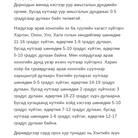
Дорнодын өмнөд хэсгээр уур амьсгалын дунджийн
орчим, бусад нутгаар уур амьсгалын дунджаас 0.5
градусаар дулаан байх төлөвтэй.
Нэгдүгээр арав хоногийн эх ба сүүлийн хагаст хүйтэрч
Хэрлэн, Онон, Улз, Халх голын хөндийгөөр шөнөдөө
11-16 градус хүйтэн, өдөртөө 1-6 градус дулаан,
бусад нутгаар шөнөдөө 5-10 градус хүйтэн, өдөртөө
5-10 градус дулаан байна. Мөн хоёрдугаар арав
хоногийн дунд үеэр ихэнх нутгаар хүйтэрнэ. Харин
хоёр ба гуравдугаар арав хоногийн сүүлчээр
харьцангуй дулаарч Хэнтийн уулархаг нутгаар
шөнөдөө 0-5 градус хүйтэн, өдөртөө 14-19 градус
дулаан, бусад нутгаар шөнөдөө 2 градус хүйтнээс 3
градус дулаан, өдөртөө 18-23 градус хүрч дулаарна.
Бусад хугацаанд нутгийн хойд хэсгээр шөнөдөө 5-10
градус хүйтэн, өдөртөө 7-12 градус дулаан, бусад
нутгаар шөнөдөө 1-6 градус хүйтэн, өдөртөө 12-17
градус дулаан байна.
Дөрөвдүгээр сард орох хур тунадас нь Хэнтийн зүүн