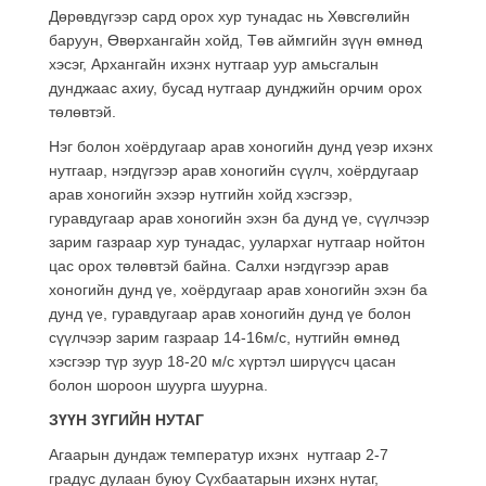
Дөрөвдүгээр сард орох хур тунадас нь Хөвсгөлийн
баруун, Өвөрхангайн хойд, Төв аймгийн зүүн өмнөд
хэсэг, Архангайн ихэнх нутгаар уур амьсгалын
дунджаас ахиу, бусад нутгаар дунджийн орчим орох
төлөвтэй.
Нэг болон хоёрдугаар арав хоногийн дунд үеэр ихэнх
нутгаар, нэгдүгээр арав хоногийн сүүлч, хоёрдугаар
арав хоногийн эхээр нутгийн хойд хэсгээр,
гуравдугаар арав хоногийн эхэн ба дунд үе, сүүлчээр
зарим газраар хур тунадас, уулархаг нутгаар нойтон
цас орох төлөвтэй байна. Салхи нэгдүгээр арав
хоногийн дунд үе, хоёрдугаар арав хоногийн эхэн ба
дунд үе, гуравдугаар арав хоногийн дунд үе болон
сүүлчээр зарим газраар 14-16м/с, нутгийн өмнөд
хэсгээр түр зуур 18-20 м/с хүртэл ширүүсч цасан
болон шороон шуурга шуурна.
ЗҮҮН ЗҮГИЙН НУТАГ
Агаарын дундаж температур ихэнх нутгаар 2-7
градус дулаан буюу Сүхбаатарын ихэнх нутаг,