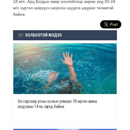
18 м/с, Арц Богдын өвөр хоолойгоор зарим үед 20-24
м/с хүртэл ширүүсч шороон шуурга шуурах төлөвтэй
байна.
ХОЛБООТОЙ МЭДЭЭ
Он гарсаар усны ослын улмаас 59 иргэн амиа
алдсаны 14 нь хүүхэд байна