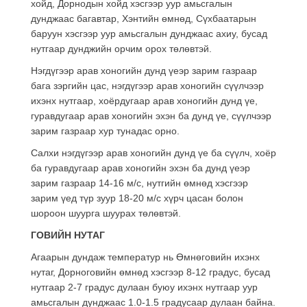
хойд, Дорнодын хойд хэсгээр уур амьсгалын
дунджаас багавтар, Хэнтийн өмнөд, Сүхбаатарын
баруун хэсгээр уур амьсгалын дунджаас ахиу, бусад
нутгаар дунджийн орчим орох төлөвтэй.
Нэгдүгээр арав хоногийн дунд үеэр зарим газраар
бага зэргийн цас, нэгдүгээр арав хоногийн сүүлчээр
ихэнх нутгаар, хоёрдугаар арав хоногийн дунд үе,
гуравдугаар арав хоногийн эхэн ба дунд үе, сүүлчээр
зарим газраар хур тунадас орно.
Салхи нэгдүгээр арав хоногийн дунд үе ба сүүлч, хоёр
ба гуравдугаар арав хоногийн эхэн ба дунд үеэр
зарим газраар 14-16 м/с, нутгийн өмнөд хэсгээр
зарим үед түр зуур 18-20 м/с хүрч цасан болон
шороон шуурга шуурах төлөвтэй.
ГОВИЙН НУТАГ
Агаарын дундаж температур нь Өмнөговийн ихэнх
нутаг, Дорноговийн өмнөд хэсгээр 8-12 градус, бусад
нутгаар 2-7 градус дулаан буюу ихэнх нутгаар уур
амьсгалын дунджаас 1.0-1.5 градусаар дулаан байна.