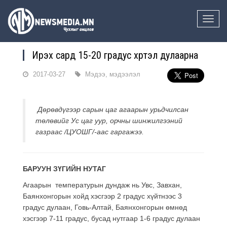
Toggle
naviga
Ирэх сард 15-20 градус хүртэл дулаарна
2017-03-27
Мэдээ, мэдээлэл
Дөрөвдүгээр сарын цаг агаарын урьдчилсан
төлөвийг Ус цаг уур, орчны шинжилгээний
газраас /ЦУОШГ/-аас гаргажээ.
БАРУУН ЗҮГИЙН НУТАГ
Агаарын температурын дундаж нь Увс, Завхан,
Баянхонгорын хойд хэсгээр 2 градус хүйтнээс 3
градус дулаан, Говь-Алтай, Баянхонгорын өмнөд
хэсгээр 7-11 градус, бусад нутгаар 1-6 градус дулаан