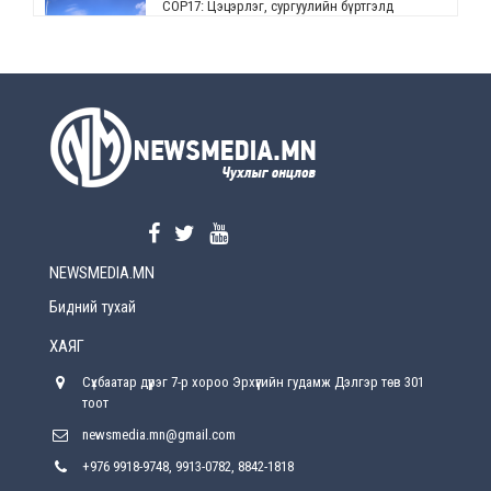
СОР17: Цэцэрлэг, сургуулийн бүртгэлд
өөрчлөлт орно
2026-08-5
УЕПГ: Биеэ үнэлэхийг зохион байгуулж, хүн
худалдаалсан хэргүүдийг шүүхэд
шилжүүлжээ
2026-08-5
Өнөөдрийн онч үг
2026-08-5
NEWSMEDIA.MN
Энэ сарын 15-наас эхлэн замын хөдөлгөөнд
өөрчлөлт орно
Бидний тухай
2026-08-4
ХАЯГ
С.Бямбацогт: Иргэд, бизнес эрхлэгчдэд
Сүхбаатар дүүрэг 7-р хороо Эрхүүгийн гудамж Дэлгэр төв 301
хүрсэн өгөөжөөрөө ажлаа үнэлж, хэрэгжилтээ
тайлагнадаг байх ёстой
тоот
2026-08-4
newsmedia.mn@gmail.com
+976 9918-9748, 9913-0782, 8842-1818
Улсын онцгой комисс өвөлжилтийн бэлтгэл,
бэлэн байдлыг хангах чиглэлээр хуралдлаа