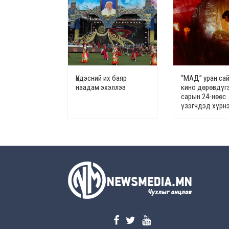
Үндэсний их баяр
“МАД” уран са
наадам эхэллээ
кино дөрөвдүг
сарын 24-нөөс
үзэгчдэд хүрн