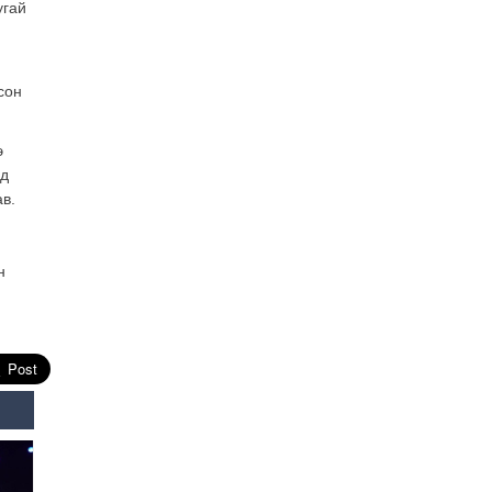
угай
Өнөөдрийн онч үг
Өчигдөр
сон
Энэ сарын 15-наас эхлэн
замын хөдөлгөөнд өөрчлөлт
орно
э
2026-08-4
ид
в.
С.Бямбацогт: Иргэд,
бизнес эрхлэгчдэд
хүрсэн өгөөжөөрөө ажлаа үнэлж,
хэрэгжилтээ тайлагнадаг
н
байх ёстой
2026-08-4
Улсын онцгой комисс
өвөлжилтийн бэлтгэл,
бэлэн байдлыг хангах
чиглэлээр хуралдлаа
2026-07-30
Баян-Өлгийн дараагийн