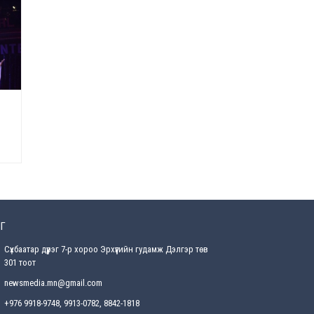
засаг “ноён”-ы суудлыг
хэн залгамжлах вэ?
2026-07-30
Улаанбурхан өвчин нь
халдварлалт өндөртэй ч
вакцинаар сэргийлэгдэх
боломжтой
2026-07-30
AI ур чадвар өндөртэй
ажилтнуудаа
байгууллагууд яагаад
алдах эрсдэлтэй болоод
байна вэ?
2026-07-30
Г
Өнөөдрийн онч үг
2026-07-30
Сүхбаатар дүүрэг 7-р хороо Эрхүүгийн гудамж Дэлгэр төв
301 тоот
Дэлхийн зах зээлд
newsmedia.mn@gmail.com
газрын тосны үнэ
эрчимтэй буурч байна
+976 9918-9748, 9913-0782, 8842-1818