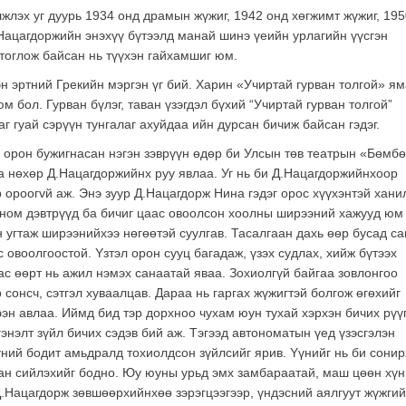
жлэх уг дуурь 1934 онд драмын жүжиг, 1942 онд хөгжимт жүжиг, 195
.Нацагдоржийн энэхүү бүтээлд манай шинэ үеийн урлагийн үүсгэн
 тоглож байсан нь түүхэн гайхамшиг юм.
эн эртний Грекийн мэргэн үг бий. Харин «Учиртай гурван толгой» я
юм бол. Гурван бүлэг, таван үзэгдэл бүхий “Учиртай гурван толгой”
 гуай сэрүүн тунгалаг ахуйдаа ийн дурсан бичиж байсан гэдэг.
орон бужигнасан нэгэн зэврүүн өдөр би Улсын төв театрын «Бөмбө
а нөхөр Д.Нацагдоржийнх руу явлаа. Уг нь би Д.Нацагдоржийнхоор
 ороогvй аж. Энэ зуур Д.Нацагдорж Нина гэдэг орос хүүхэнтэй хани
 ном дэвтрүүд ба бичиг цаас овоолсон хоолны ширээний хажууд юм
 угтаж ширээнийхээ нөгөөтэй суулгав. Тасалгаан дахь өөр бусад са
 овоолгоостой. Yзтэл орон сууц багадаж, үзэх судлах, хийж бүтээх
бас өөрт нь ажил нэмэх санаатай яваа. Зохиолгүй байгаа зовлонгоо
онсч, сэтгэл хуваалцав. Дараа нь гаргах жүжигтэй болгож өгөхийг
ээн авлаа. Иймд бид тэр дорхноо чухам юун тухай хэрхэн бичих рүү
энэлт зүйл бичих сэдэв бий аж. Тэгээд автономатын үед үзэсгэлэн
үний бодит амьдралд тохиолдсон зүйлсийг ярив. Yүнийг нь би сони
аан сийлэхийг бодно. Юу юуны урьд эмх замбараатай, маш цөөн хү
Д.Нацагдорж зөвшөөрхийнхөө зэрэгцээгээр, үндэсний аялгуут жүжгий