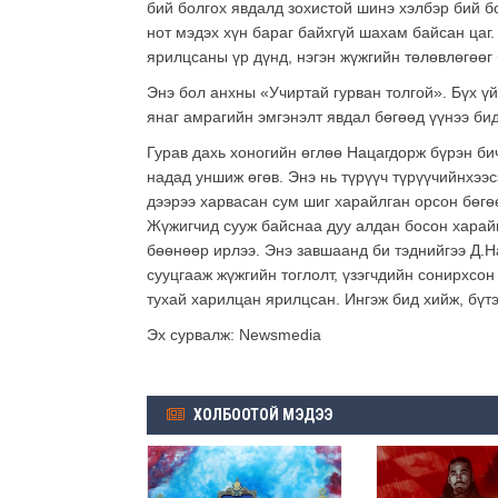
бий болгох явдалд зохистой шинэ хэлбэр бий бо
нот мэдэх хүн бараг байхгүй шахам байсан цаг.
ярилцсаны үр дүнд, нэгэн жүжгийн төлөвлөгөөг
Энэ бол анхны «Учиртай гурван толгой». Бүх 
янаг амрагийн эмгэнэлт явдал бөгөөд үүнээ би
Гурав дахь хоногийн өглөө Нацагдорж бүрэн би
надад уншиж өгөв. Энэ нь түрүүч түрүүчийнхээс
дээрээ харвасан сум шиг харайлган орсон бөгө
Жүжигчид сууж байснаа дуу алдан босон харайв
бөөнөөр ирлээ. Энэ завшаанд би тэднийгээ Д.Н
сууцгааж жүжгийн тоглолт, үзэгчдийн сонирхсо
тухай харилцан ярилцсан. Ингэж бид хийж, бүт
Эх сурвалж: Newsmedia
ХОЛБООТОЙ МЭДЭЭ