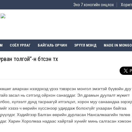
Энэ 7 хоногийн онцлох
Хоригг
ЭМ
СОЁЛ УРЛАГ
БАЙГАЛЬ ОРЧИН
ЭРҮҮЛ МЭНД
MADE IN MONGO
ан толгой”-н бүтсэн түүх
хөшиг аяархан нээгдэхэд үрээ тэвэрсэн монгол эмэгтэй бүүвэйн дуу
 тайз засал нь сэтгэлд ойрхон санагддаг. Эл драмын дуулалт жүжигт
боо, хүлээлт дунд тасраагүй итгэлцэл, хорон муу санаандаа ээрэг
лийг хэзээ ч өөрийн хүссэнээр удирдаж болохгүйг ухааран байгаа
рүүлдэг. Хэдийгээр Балган өөрийн дурласан Нансалмаагийн төлөө
вдаг. Харин Хоролмаа надаас хайртай хүнийг минь салгасан хэмээн