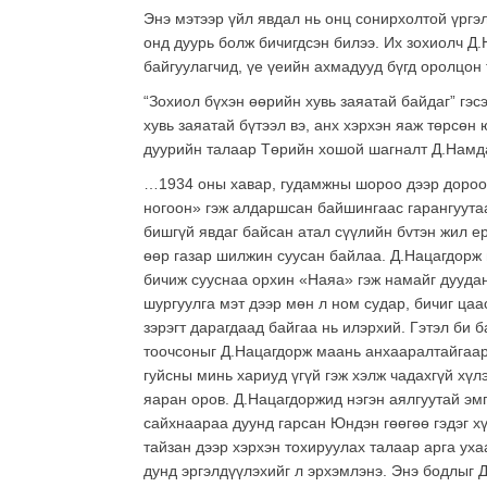
Энэ мэтээр үйл явдал нь онц сонирхолтой үргэл
онд дуурь болж бичигдсэн билээ. Их зохиолч Д
байгуулагчид, үе үеийн ахмадууд бүгд оролцон
“Зохиол бүхэн өөрийн хувь заяатай байдаг” гэс
хувь заяатай бүтээл вэ, анх хэрхэн яаж төрсөн 
дуурийн талаар Төрийн хошой шагналт Д.Намдаг
…1934 оны хавар, гудамжны шороо дээр дороо 
ногоон» гэж алдаршсан байшингаас гарангуута
бишгүй явдаг байсан атал сүүлийн бvтэн жил ер
өөр газар шилжин суусан байлаа. Д.Нацагдорж
бичиж сууснаа орхин «Наяа» гэж намайг дуудан
шургуулга мэт дээр мөн л ном судар, бичиг цаас
зэрэгт дарагдаад байгаа нь илэрхий. Гэтэл би 
тоочсоныг Д.Нацагдорж маань анхааралтайгаар с
гуйсны минь хариуд үгүй гэж хэлж чадахгүй хүл
яаран оров. Д.Нацагдоржид нэгэн аялгуутай эмг
сайхнаараа дуунд гарсан Юндэн гөөгөө гэдэг х
тайзан дээр хэрхэн тохируулах талаар арга ух
дунд эргэлдүүлэхийг л эрхэмлэнэ. Энэ бодлыг 