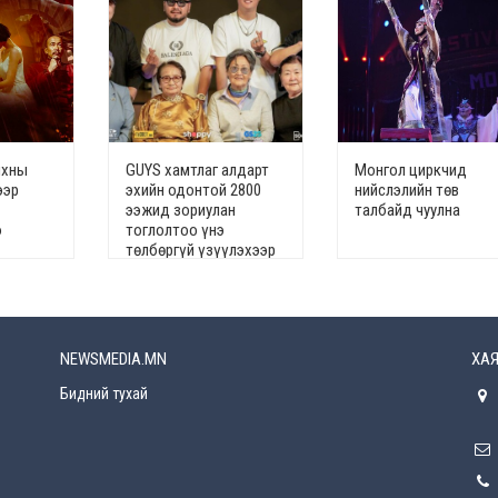
йхны
GUYS хамтлаг алдарт
Монгол циркчид
ээр
эхийн одонтой 2800
нийслэлийн төв
ээжид зориулан
талбайд чуулна
э
тоглолтоо үнэ
төлбөргүй үзүүлэхээр
болжээ
NEWSMEDIA.MN
ХАЯ
Бидний тухай