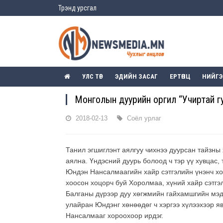
Трэнд урсгал
УЛС ТӨР
ЭДИЙН ЗАСАГ
ЕРТӨНЦ
НИЙГ
Монголын дуурийн оргил “Учиртай гурв
2018-02-13
Соёл урлаг
Танил эгшиглэнт аялгуу чихнээ дуурсан тайзны 
аялна. Үндэсний дуурь болоод ч тэр үү хувцас,
Юндэн Нансалмаагийн хайр сэтгэлийн үнэнч хол
хоосон хоцорч буй Хоролмаа, хүний хайр сэтгэ
Балганы дүрээр дуу хөгжмийн гайхамшгийн мэд
улайран Юндэнг хөнөөдөг ч хэргээ хүлээхээр я
Нансалмааг хороохоор ирдэг.