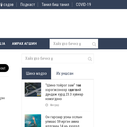
үй сэдэв
Подкаст
Танил биш танил
COVID-19
LIA
АМРАХ АГШИН
Шинэ мэдээ
Их уншсан
“Шинэ тойрог зам” төсөл
хэрэгжсэнээр хөдөлгөөний
дундаж хурд 23.3 хувиар
дэн
нэмэгдэнэ
Өчигдөр
Он гарсаар усны ослын
улмаас 59 иргэн амиа
алдсаны 14 нь хүүхэд