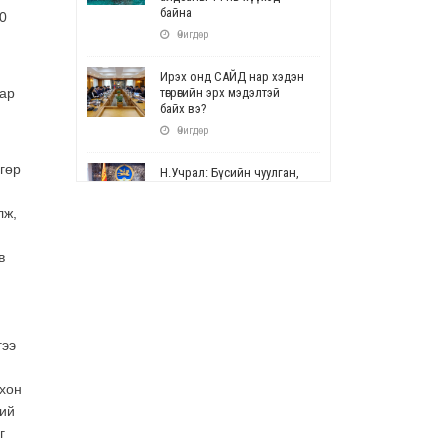
байна
0
Өчигдөр
Ирэх онд САЙД нар хэдэн
мар
төгрөгийн эрх мэдэлтэй
байх вэ?
Өчигдөр
гөр
Н.Учрал: Бүсийн чуулган,
форум, салбарын ойн
арга хэмжээг цуцална
лж,
Өчигдөр
в
СОР17: Цэцэрлэг,
сургуулийн бүртгэлд
өөрчлөлт орно
Өчигдөр
гээ
УЕПГ: Биеэ үнэлэхийг
зохион байгуулж, хүн
рхон
худалдаалсан хэргүүдийг
ний
шүүхэд шилжүүлжээ
г
Өчигдөр