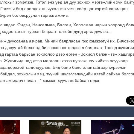
лгохыг эрмэлзэв. Гэтэл энэ үед ая дуу зохиох мэргэжлийн хүн байт
 Гэлээ ч бид оролдох нь чухал гэж vзэн хоёр цаг хэртэй харилцан
 бүрэн боловсруулан гаргаж амжив.
үйл явдал Юндэн, Нансалмаа, Балган, Хоролмаа нарын хооронд бол
д хөдөө талын гурван бяцхан толгойн дунд эргэлдүүлэв…
чиж дууссанаа авчрав. Миний баярласан гэж хэмжээгүй их. Бичсэнэ
ээ давуутай болсонд би зөвхөн сэтгэлдээ л баярлав. Тэгээд жүжигч
өд гартаа барьсан зохиолоо дээр өргөн «Зохиол бэлэн» гэж хашгира
. Жүжигчид над дээр маргааш хэзээ цуглаж, юу хийхээ асуухаар
ацагдоржтой танилцуулав. Бид баяр баясгалантайгаар хүрээлэн
н байдал, зохиолын явц, түүний шүлэглэлүүдийн аятай сайхан болсо
ээж амьдарч явлаа…” хэмээн хуучлаж байсан гэдэг.