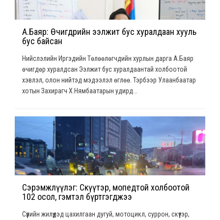
А.Баяр: Өчигдрийн ээлжит бус хуралдаан хууль
бус байсан
Нийслэлийн Иргэдийн Төлөөлөгчдийн хурлын дарга А.Баяр
өчигдөр хуралдсан Ээлжит бус хуралдаантай холбоотой
хэвлэл, олон нийтэд мэдээлэл өглөө. Тэрбээр Улаанбаатар
хотын Захирагч Х.Нямбаатарын удирд...
Сэрэмжлүүлэг: Скүүтэр, мопедтой холбоотой
102 осол, гэмтэл бүртгэгджээ
Сүүлийн жилүүдэд цахилгаан дугуй, мотоцикл, суррон, скүүтэр,