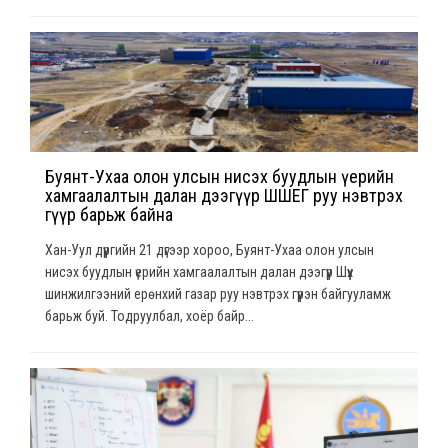
Буянт-Ухаа олон улсын нисэх буудлын үерийн
хамгаалалтын далан дээгүүр ШШЕГ руу нэвтрэх
гүүр барьж байна
Хан-Уул дүүргийн 21 дүгээр хороо, Буянт-Ухаа олон улсын
нисэх буудлын үерийн хамгаалалтын далан дээгүүр Шүүх
шинжилгээний ерөнхий газар руу нэвтрэх гүүрэн байгууламж
барьж буй. Тодруулбал, хоёр байр...