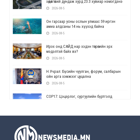
хөдөлгөөний дундаж хурд 23.3 хувиар нэмэгдэнэ
2026-08-5
Он гарсаар усны ослын улмаас 59 иргэн
амиа алдсаны 14 нь хүүхэд байна
2026-08-5
Ирэх онд САЙД нар хэдэн төгрөгийн эрх
мэдэлтэй байх вэ?
2026-08-5
Н.Учрал: Бүсийн чуулган, форум, салбарын
ойн арга хэмжээг цуцална
2026-08-5
СОР17: Цэцэрлэг, сургуулийн бүртгэлд
өөрчлөлт орно
2026-08-5
УЕПГ: Биеэ үнэлэхийг зохион байгуулж, хүн
худалдаалсан хэргүүдийг шүүхэд
шилжүүлжээ
2026-08-5