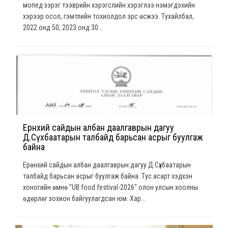
мопед зэрэг тээврийн хэрэгслийн хэрэглээ нэмэгдэхийн
хэрээр осол, гэмтлийн тохиолдол эрс өсжээ. Тухайлбал,
2022 онд 50, 2023 онд 30...
Ерөнхий сайдын албан даалгаврын дагуу
Д.Сүхбаатарын талбайд барьсан асрыг буулгаж
байна
Ерөнхий сайдын албан даалгаврын дагуу Д.Сүхбаатарын
талбайд барьсан асрыг буулгаж байна. Тус асарт хэдхэн
хоногийн өмнө "UB food festival-2026" олон улсын хоолны
өдөрлөг зохион байгуулагдсан юм. Хар...