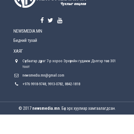
Өнөөдрийн онч үг
2026-08-5
NEWSMEDIA.MN
Энэ сарын 15-наас эхлэн замын хөдөлгөөнд
өөрчлөлт орно
Бидний тухай
2026-08-4
ХАЯГ
С.Бямбацогт: Иргэд, бизнес эрхлэгчдэд
Сүхбаатар дүүрэг 7-р хороо Эрхүүгийн гудамж Дэлгэр төв 301
хүрсэн өгөөжөөрөө ажлаа үнэлж, хэрэгжилтээ
тайлагнадаг байх ёстой
тоот
2026-08-4
newsmedia.mn@gmail.com
+976 9918-9748, 9913-0782, 8842-1818
Улсын онцгой комисс өвөлжилтийн бэлтгэл,
бэлэн байдлыг хангах чиглэлээр хуралдлаа
2026-07-30
© 2017
newsmedia.mn
. Бүх эрх хуулиар хамгаалагдсан.
Баян-Өлгийн дараагийн засаг “ноён”-ы
суудлыг хэн залгамжлах вэ?
2026-07-30
Улаанбурхан өвчин нь халдварлалт өндөртэй ч