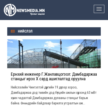
Toggle
naviga
НИЙСЛЭЛ
Ерөнхий инженер Г.Жанлавцогзол: Дамбадаржаа
станцыг ирэх X сард ашиглалтад оруулна
Нийслэлийн Чингэлтэй дүүргийн 19 дүгээр хороо,
Дамбадаржаа дэд төвийн дэд бүтцийн ажлын хүрээнд 63 мВт
хүчин чадалтай Дамбадаржаа дулааны станцыг барьж
байна. Өнөөдрийн байдлаар барилга угсралтын аж...