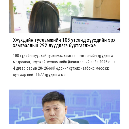
Хүүхдийн тусламжийн 108 утсанд хүүхдийн эрх
хамгааллын 292 дуудлага бүртгэгджээ
108 хүүхдийн шуурхай тусламж, хамгааллын төвийн дуудлага
мэдээлэл, шуурхай тусламжийн үйлчилгээний алба 2026 оны
4 дүгээр сарын 20- 26-ний өдрийг хүртэлх чатбокс мессэж
сувгаар нийт 1677 дуудлага мэ...