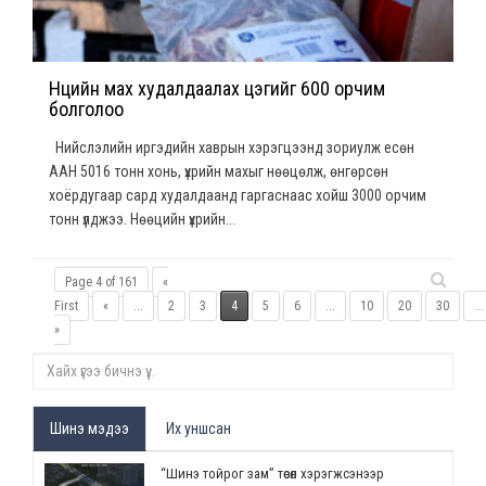
Нөөцийн мах худалдаалах цэгийг 600 орчим
болголоо
Нийслэлийн иргэдийн хаврын хэрэгцээнд зориулж есөн
ААН 5016 тонн хонь, үхрийн махыг нөөцөлж, өнгөрсөн
хоёрдугаар сард худалдаанд гаргаснаас хойш 3000 орчим
тонн үлджээ. Нөөцийн үхрийн...
Page 4 of 161
«
First
«
...
2
3
4
5
6
...
10
20
30
...
»
Шинэ мэдээ
Их уншсан
“Шинэ тойрог зам” төсөл хэрэгжсэнээр