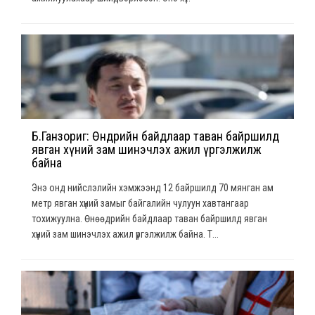
Б.Ганзориг: Өнөөдрийн байдлаар таван байршилд
явган хүний зам шинэчлэх ажил үргэлжилж
байна
Энэ онд нийслэлийн хэмжээнд 12 байршилд 70 мянган ам
метр явган хүний замыг байгалийн чулуун хавтангаар
тохижуулна. Өнөөдрийн байдлаар таван байршилд явган
хүний зам шинэчлэх ажил үргэлжилж байна. Т...