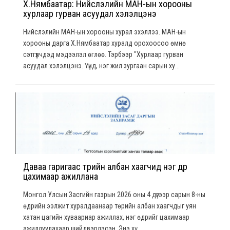
Х.Нямбаатар: Нийслэлийн МАН-ын хорооны
хурлаар гурван асуудал хэлэлцэнэ
Нийслэлийн МАН-ын хорооны хурал эхэллээ. МАН-ын
хорооны дарга Х.Нямбаатар хуралд орохоосоо өмнө
сэтгүүлчдэд мэдээлэл өглөө. Тэрбээр "Хурлаар гурван
асуудал хэлэлцэнэ. Үүнд, нэг жил зургаан сарын ху...
Даваа гаригаас төрийн албан хаагчид нэг өдөр
цахимаар ажиллана
Монгол Улсын Засгийн газрын 2026 оны 4 дүгээр сарын 8-ны
өдрийн ээлжит хуралдаанаар төрийн албан хаагчдыг уян
хатан цагийн хуваариар ажиллах, нэг өдрийг цахимаар
ажиллуулахаар шийдвэрлэсэн. Энэ хү...