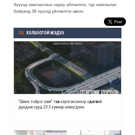
Хүүхэд хамгааллын хариу үйлчилгээ, түр хамгаалах
байранд 38 хүүхэд үйлчилгээ авчээ.
ХОЛБООТОЙ МЭДЭЭ
“Шинэ тойрог зам” төсөл хэрэгжсэнээр хөдөлгөөний
дундаж хурд 23.3 хувиар нэмэгдэнэ