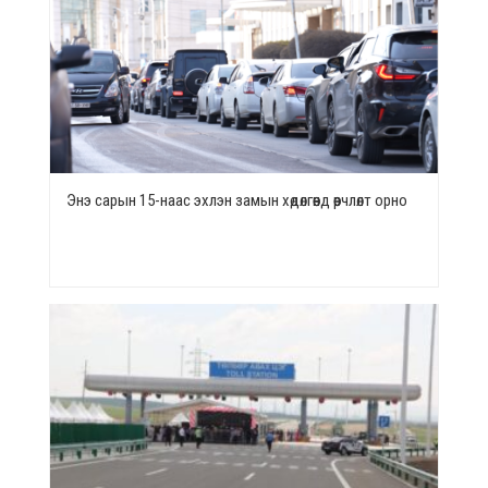
Энэ сарын 15-наас эхлэн замын хөдөлгөөнд өөрчлөлт орно