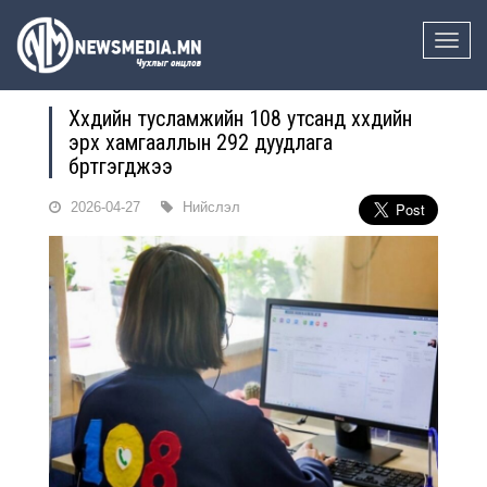
Toggle
naviga
Хүүхдийн тусламжийн 108 утсанд хүүхдийн
эрх хамгааллын 292 дуудлага
бүртгэгджээ
2026-04-27
Нийслэл