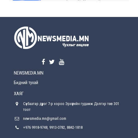
өөрчлөлт орно
2026-08-5
УЕПГ: Биеэ үнэлэхийг зохион байгуулж, хүн
худалдаалсан хэргүүдийг шүүхэд
шилжүүлжээ
2026-08-5
Өнөөдрийн онч үг
2026-08-5
NEWSMEDIA.MN
Энэ сарын 15-наас эхлэн замын хөдөлгөөнд
өөрчлөлт орно
Бидний тухай
2026-08-4
ХАЯГ
С.Бямбацогт: Иргэд, бизнес эрхлэгчдэд
Сүхбаатар дүүрэг 7-р хороо Эрхүүгийн гудамж Дэлгэр төв 301
хүрсэн өгөөжөөрөө ажлаа үнэлж, хэрэгжилтээ
тайлагнадаг байх ёстой
тоот
2026-08-4
newsmedia.mn@gmail.com
+976 9918-9748, 9913-0782, 8842-1818
Улсын онцгой комисс өвөлжилтийн бэлтгэл,
бэлэн байдлыг хангах чиглэлээр хуралдлаа