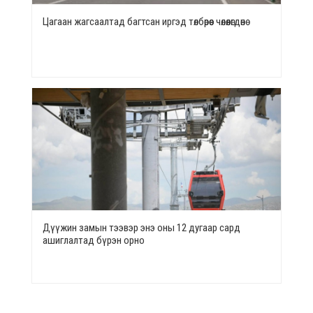
Цагаан жагсаалтад багтсан иргэд төлбөрөөс чөлөөлөгдөнө
Дүүжин замын тээвэр энэ оны 12 дугаар сард
ашиглалтад бүрэн орно