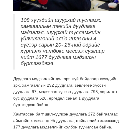
108 хүүхдийн шуурхай тусламж,
хамгааллын төвийн дуудлага
мэдээлэл, шуурхай тусламжийн
үйлчилгээний алба 2026 оны 4
дүгээр сарын 20- 26-ний өдрийг
хүртэлх чатбокс мессэж сувгаар
нийт 1677 дуудлага мэдээлэл
бүртгэгджээ.
Дуудлага мэдээллийг дэлгэрэнгүй байдлаар хүүхдийн
эрх, хамгааллын 292 дуудлага, зөвлөгөө хүссэн
дуудлага 97, мэдээлэл хүссэн дуудлага 795, зорилтот
бус дуудлага 528, өргөдөл санал 1 дуудлага
бүртгэгдсэн байна.
Хамтарсан багт шилжүүлсэн дуудлага 272 байгаагаас
аймгийн хэмжээнд 95 дуудлага, нийслэлийн хэмжээнд
177 дуудлага мэдээллийг холбон зуучилсан байна.