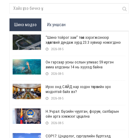
Шинэ мэдээ
Их уншсан
“Шинэ тойрог зам” төсөл хэрэгжсэнээр
хөдөлгөөний дундаж хурд 23.3 хувиар нэмэгдэнэ
2026-08-5
Он гарсаар усны ослын улмаас 59 иргэн
амиа алдсаны 14 нь хүүхэд байна
2026-08-5
Ирэх онд САЙД нар хэдэн төгрөгийн эрх
мэдэлтэй байх вэ?
2026-08-5
Н.Учрал: Бүсийн чуулган, форум, салбарын
ойн арга хэмжээг цуцална
2026-08-5
СОР17: Цэцэрлэг, сургуулийн бүртгэлд