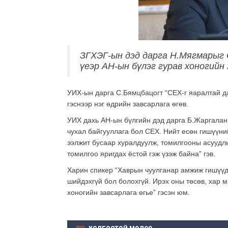
ЗГХЭГ-ын дэд дарга Н.Мягмарыг 
үеэр АН-ын бүлэг гурав хоногийн 
УИХ-ын дарга С.Бямцбацогт “СЕХ-г яаралтай д
гэснээр нэг өдрийн завсарлага өгөв.
УИХ дахь АН-ын бүлгийн дэд дарга Б.Жаргалан
чухал байгууллага бол СЕХ. Нийт есөн гишүүн
ээлжит бусаар хуралдуулж, томилгооны асуудл
томилгоо яригдах ёстой гэж үзэж байна” гэв.
Харин спикер “Хаврын чуулганар амжиж гишүүд
шийдэхгүй бол болохгүй. Ирэх оны төсөв, хар
хоногийн завсарлага өгье” гэсэн юм.