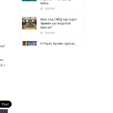
байна
2026-08-5
Ирэх онд САЙД нар хэдэн
төгрөгийн эрх мэдэлтэй
байх вэ?
2026-08-5
Н.Учрал: Бүсийн чуулган,
ана”
форум, салбарын ойн
арга хэмжээг цуцална
2026-08-5
ны
Х-г
СОР17: Цэцэрлэг,
сургуулийн бүртгэлд
өөрчлөлт орно
2026-08-5
УЕПГ: Биеэ үнэлэхийг
зохион байгуулж, хүн
худалдаалсан хэргүүдийг
шүүхэд шилжүүлжээ
2026-08-5