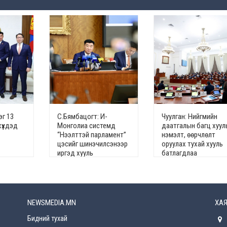
эг 13
С.Бямбацогт: И-
Чуулган: Нийгмийн
хүүхдэд
Монголиа системд
даатгалын багц хуул
“Нээлттэй парламент”
нэмэлт, өөрчлөлт
цэсийг шинэчилсэнээр
оруулах тухай хууль
иргэд хууль
батлагдлаа
тогтоомжийн төсөлд
санал өгөх эрхтэй
болов
NEWSMEDIA.MN
ХАЯ
Бидний тухай