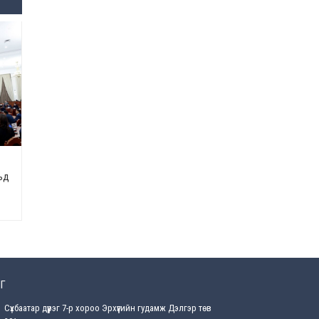
Өнөөдрийн онч үг
2026-08-5
Энэ сарын 15-наас эхлэн
замын хөдөлгөөнд өөрчлөлт
орно
2026-08-4
С.Бямбацогт: Иргэд,
бизнес эрхлэгчдэд
хүрсэн өгөөжөөрөө ажлаа үнэлж,
хэрэгжилтээ тайлагнадаг
ьд
байх ёстой
2026-08-4
Улсын онцгой комисс
өвөлжилтийн бэлтгэл,
бэлэн байдлыг хангах
чиглэлээр хуралдлаа
2026-07-30
Г
Сүхбаатар дүүрэг 7-р хороо Эрхүүгийн гудамж Дэлгэр төв
Баян-Өлгийн дараагийн