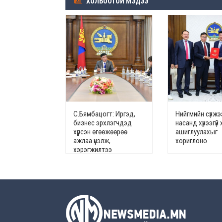
ХОЛБООТОЙ МЭДЭЭ
С.Бямбацогт: Иргэд,
Нийгмийн сүлжэ
бизнес эрхлэгчдэд
насанд хүрээгүй 
хүрсэн өгөөжөөрөө
ашиглуулахыг
ажлаа үнэлж,
хориглоно
хэрэгжилтээ
тайлагнадаг байх
ёстой