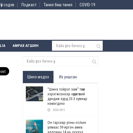
үй сэдэв
Подкаст
Танил биш танил
COVID-19
LIA
АМРАХ АГШИН
Шинэ мэдээ
Их уншсан
“Шинэ тойрог зам” төсөл
хэрэгжсэнээр хөдөлгөөний
дундаж хурд 23.3 хувиар
нэмэгдэнэ
2026-08-5
Он гарсаар усны ослын
улмаас 59 иргэн амиа
алдсаны 14 нь хүүхэд