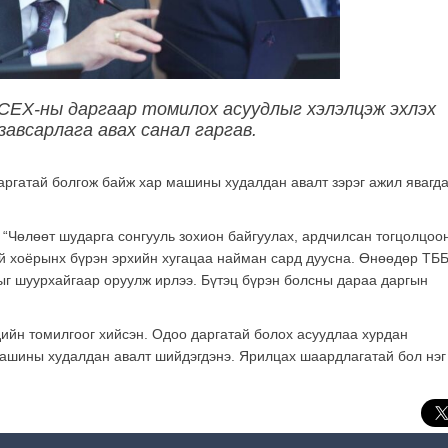
СЕХ-ны даргаар томилох асуудлыг хэлэлцэж эхлэх
завсарлага авах санал гаргав.
аргатай болгож байж хар машины худалдан авалт зэрэг ажил явагд
 “Чөлөөт шударга сонгууль зохион байгуулах, ардчилсан тогцолцоо
ий хоёрынх бүрэн эрхийн хугацаа найман сард дуусна. Өнөөдөр ТББ
ыг шуурхайгаар оруулж ирлээ. Бүтэц бүрэн болсны дараа даргын
ийн томилгоог хийсэн. Одоо даргатай болох асуудлаа хурдан
 машины худалдан авалт шийдэгдэнэ. Ярилцах шаардлагатай бол нэг