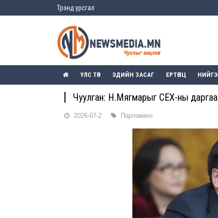
Трэнд урсгал
УЛС ТӨР
ЭДИЙН ЗАСАГ
ЕРТӨНЦ
НИЙГ
Чуулган: Н.Мягмарыг СЕХ-ны даргаа
2026-07-2
Парламент