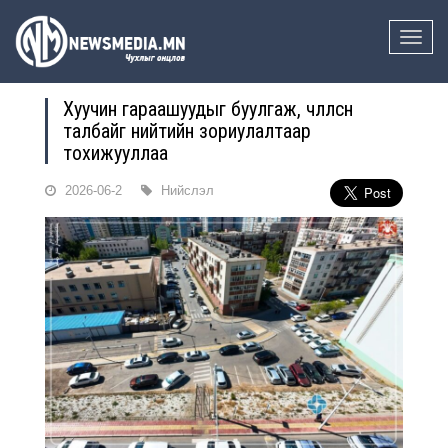
Toggle
naviga
Хуучин гараашуудыг буулгаж, чөлөөлсөн
талбайг нийтийн зориулалтаар
тохижууллаа
2026-06-2
Нийслэл