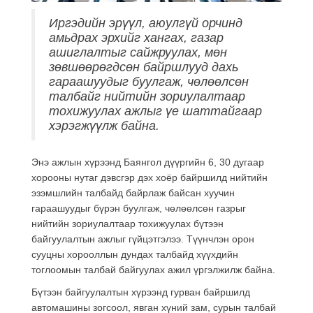
Иргэдийн эрүүл, аюулгүй орчинд
амьдрах эрхийг хангах, газар
ашиглалтыг сайжруулах, мөн
зөвшөөрөгдсөн байршлууд дахь
гараашуудыг буулгаж, чөлөөлсөн
талбайг нийтийн зориулалтаар
тохижуулах ажлыг үе шаттайгаар
хэрэгжүүлж байна.
Энэ ажлын хүрээнд Баянгол дүүргийн 6, 30 дугаар
хорооны нутаг дэвсгэр дэх хоёр байршилд нийтийн
эзэмшлийн талбайд байрлаж байсан хуучин
гараашуудыг бүрэн буулгаж, чөлөөлсөн газрыг
нийтийн зориулалтаар тохижуулах бүтээн
байгуулалтын ажлыг гүйцэтгэлээ. Түүнчлэн орон
сууцны хорооллын дундах талбайд хүүхдийн
тоглоомын талбай байгуулах ажил үргэлжилж байна.
Бүтээн байгуулалтын хүрээнд гурван байршилд
автомашины зогсоол, явган хүний зам, сурын талбай