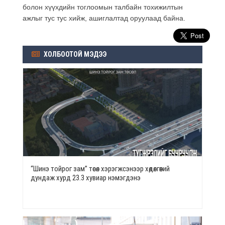
болон хүүхдийн тоглоомын талбайн тохижилтын
ажлыг тус тус хийж, ашиглалтад оруулаад байна.
ХОЛБООТОЙ МЭДЭЭ
“Шинэ тойрог зам” төсөл хэрэгжсэнээр хөдөлгөөний
дундаж хурд 23.3 хувиар нэмэгдэнэ