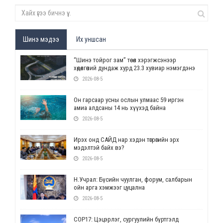
Шинэ мэдээ
Их уншсан
“Шинэ тойрог зам” төсөл хэрэгжсэнээр
хөдөлгөөний дундаж хурд 23.3 хувиар нэмэгдэнэ
2026-08-5
Он гарсаар усны ослын улмаас 59 иргэн
амиа алдсаны 14 нь хүүхэд байна
2026-08-5
Ирэх онд САЙД нар хэдэн төгрөгийн эрх
мэдэлтэй байх вэ?
2026-08-5
Н.Учрал: Бүсийн чуулган, форум, салбарын
ойн арга хэмжээг цуцална
2026-08-5
СОР17: Цэцэрлэг, сургуулийн бүртгэлд