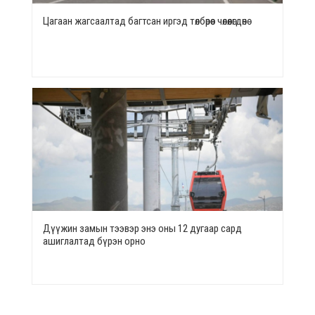
Цагаан жагсаалтад багтсан иргэд төлбөрөөс чөлөөлөгдөнө
Дүүжин замын тээвэр энэ оны 12 дугаар сард
ашиглалтад бүрэн орно