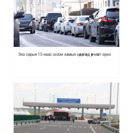
Энэ сарын 15-наас эхлэн замын хөдөлгөөнд өөрчлөлт орно