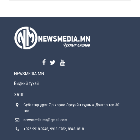
өөрчлөлт орно
2026-08-5
УЕПГ: Биеэ үнэлэхийг зохион байгуулж, хүн
худалдаалсан хэргүүдийг шүүхэд
шилжүүлжээ
2026-08-5
Өнөөдрийн онч үг
2026-08-5
NEWSMEDIA.MN
Энэ сарын 15-наас эхлэн замын хөдөлгөөнд
өөрчлөлт орно
Бидний тухай
2026-08-4
ХАЯГ
С.Бямбацогт: Иргэд, бизнес эрхлэгчдэд
Сүхбаатар дүүрэг 7-р хороо Эрхүүгийн гудамж Дэлгэр төв 301
хүрсэн өгөөжөөрөө ажлаа үнэлж, хэрэгжилтээ
тайлагнадаг байх ёстой
тоот
2026-08-4
newsmedia.mn@gmail.com
+976 9918-9748, 9913-0782, 8842-1818
Улсын онцгой комисс өвөлжилтийн бэлтгэл,
бэлэн байдлыг хангах чиглэлээр хуралдлаа