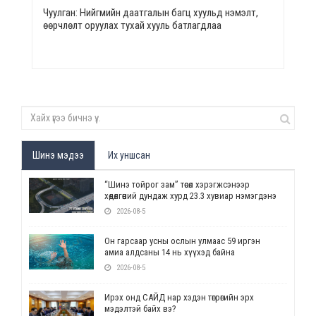
Чуулган: Нийгмийн даатгалын багц хуульд нэмэлт,
өөрчлөлт оруулах тухай хууль батлагдлаа
Шинэ мэдээ
Их уншсан
“Шинэ тойрог зам” төсөл хэрэгжсэнээр
хөдөлгөөний дундаж хурд 23.3 хувиар нэмэгдэнэ
2026-08-5
Он гарсаар усны ослын улмаас 59 иргэн
амиа алдсаны 14 нь хүүхэд байна
2026-08-5
Ирэх онд САЙД нар хэдэн төгрөгийн эрх
мэдэлтэй байх вэ?