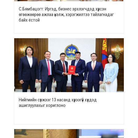
С.Бямбацогт: Иргэд, бизнес эрхлэгчдэд хүрсэн
өгөөжөөрөө ажлаа үнэлж, хэрэгжилтээ тайлагнадаг
байх ёстой
Нийгмийн сүлжээг 13 насанд хүрээгүй хүүхдэд
ашиглуулахыг хориглоно