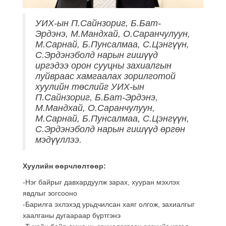
УИХ-ын П.Сайнзориг, Б.Бат-
Эрдэнэ, М.Мандхай, О.Саранчулуун,
М.Сарнай, Б.Пунсалмаа, С.Цэнгүүн,
С.Эрдэнэболд нарын гишүүд
иргэдээ орон сууцны захиалгын
луйвраас хамгаалах зорилготой
хуулийн төслийг УИХ-ын
П.Сайнзориг, Б.Бат-Эрдэнэ,
М.Мандхай, О.Саранчулуун,
М.Сарнай, Б.Пунсалмаа, С.Цэнгүүн,
С.Эрдэнэболд нарын гишүүд өргөн
мэдүүллээ.
Хуулийн өөрчлөлтөөр:
-Нэг байрыг давхардуулж зарах, хууран мэхлэх
явдлыг зогсооно
-Барилга эхлэхэд урьдчилсан хаяг олгож, захиалгыг
хаалганы дугаараар бүртгэнэ