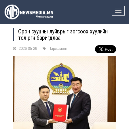
Toggle
naviga
Орон сууцны луйврыг зогсоох хуулийн
төсөл өргөн баригдлаа
2026-05-29
Парламент