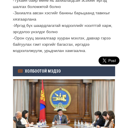
-Тухайн байр өмнө нь захиалагдсан эсэхийг иргэд
шалгах боломжтой болно
-Захиалга авсан хэсгийг банкны барьцаанд тавихыг
хязгаарлана
-Иргэд бүх шаардлагатай мэдээллийг нээлттэй харж,
эрсдэлээ үнэлдэг болно
-Орон сууц захиалгаар хууран мэхлэх, давхар гэрээ
байгуулах гэмт хэргийг багасгах, иргэдээ
мэдээлэлжүүлж, урьдчилан хамгаална.
ХОЛБООТОЙ МЭДЭЭ