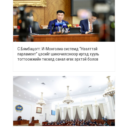
С.Бямбацогт: И-Монголиа системд “Нээлттэй
парламент” цэсийг шинэчилсэнээр иргэд хууль
тогтоомжийн төсөлд санал өгөх эрхтэй болов