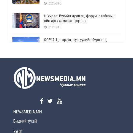
2026-08-5
Н.Учрал: Бүсийн чуулган, форум, салбарын
ойн арга хэмжээг цуцална
2026-08-5
СОР17: Цэцэрлэг, сургуулийн бүртгэлд
өөрчлөлт орно
2026-08-5
УЕПГ: Биеэ үнэлэхийг зохион байгуулж, хүн
худалдаалсан хэргүүдийг шүүхэд
шилжүүлжээ
2026-08-5
Өнөөдрийн онч үг
2026-08-5
NEWSMEDIA.MN
Энэ сарын 15-наас эхлэн замын хөдөлгөөнд
өөрчлөлт орно
Бидний тухай
2026-08-4
ХАЯГ