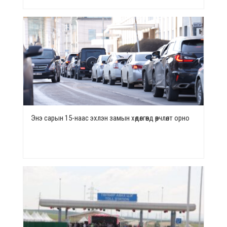
Энэ сарын 15-наас эхлэн замын хөдөлгөөнд өөрчлөлт орно