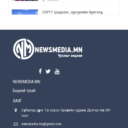
2026-08-5
СОР17: Цэцэрлэг, сургуулийн бүртгэлд
өөрчлөлт орно
2026-08-5
УЕПГ: Биеэ үнэлэхийг зохион байгуулж, хүн
худалдаалсан хэргүүдийг шүүхэд
шилжүүлжээ
2026-08-5
Өнөөдрийн онч үг
2026-08-5
NEWSMEDIA.MN
Энэ сарын 15-наас эхлэн замын хөдөлгөөнд
өөрчлөлт орно
Бидний тухай
2026-08-4
ХАЯГ
С.Бямбацогт: Иргэд, бизнес эрхлэгчдэд
Сүхбаатар дүүрэг 7-р хороо Эрхүүгийн гудамж Дэлгэр төв 301
хүрсэн өгөөжөөрөө ажлаа үнэлж, хэрэгжилтээ
тайлагнадаг байх ёстой
тоот
2026-08-4
newsmedia.mn@gmail.com