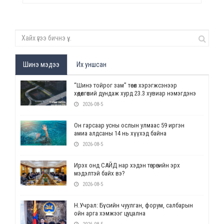
Шинэ мэдээ
Их уншсан
“Шинэ тойрог зам” төсөл хэрэгжсэнээр
хөдөлгөөний дундаж хурд 23.3 хувиар нэмэгдэнэ
2026-08-5
Он гарсаар усны ослын улмаас 59 иргэн
амиа алдсаны 14 нь хүүхэд байна
2026-08-5
Ирэх онд САЙД нар хэдэн төгрөгийн эрх
мэдэлтэй байх вэ?
2026-08-5
Н.Учрал: Бүсийн чуулган, форум, салбарын
ойн арга хэмжээг цуцална