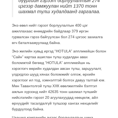
дүүргийн гэрээт борлуулалтын 274
цэгээр дамжуулан нийт 1370 тонн
шахмал түлш худалдаанд гаргалаа.
Энэ өвөл нийт гэрээт борлуулалтын 400 цэг
ажиллахаас өнөөдрийн байдлаар 379 иргэн
гурвалсан гэрээ байгуулсан бол 274 цэгээс захиалга
өгч баталгаажуулаад байна.
Энэ жилийн хувьд иргэд “HOTULA” аппликейшн болон
“Сайн” картаа ашиглан түлш худалдан авах
боломжтой бөгөөд “HOTULA” аппликейшн нь
хэрэглэгч өөрийн худалдан авсан түлш, зарцуулалт,
үлдэгдлээ шууд хянах боломжийг олгож, өрхийн
хэрэглээг ил тод, хэмнэлттэй болгох давуу талтай юм.
Мөн Тавантолгой түлш ХХК өвөлжилтийн бэлтгэл
ажлын хүрээнд нийт 42635 тонн шахмал түлшийг
нийслэлийн гэрээт 20 агуулахуудад нөөцөлж, айл
өрхүүдийг тасалдалгүй түлшээр хангах нөхцөлийг
бүрдүүлээд байна.
Цаашид компанийн зүгээс борлуулалтын шинэ