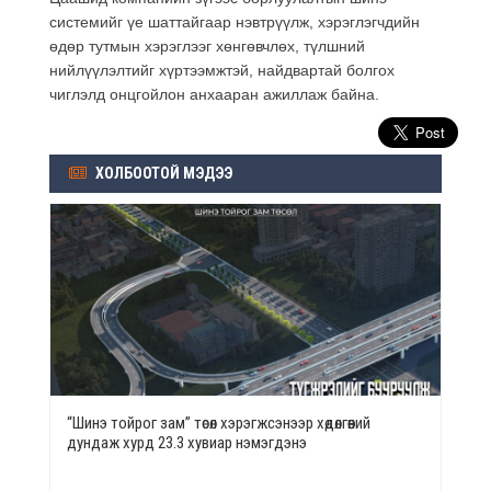
системийг үе шаттайгаар нэвтрүүлж, хэрэглэгчдийн
өдөр тутмын хэрэглээг хөнгөвчлөх, түлшний
нийлүүлэлтийг хүртээмжтэй, найдвартай болгох
чиглэлд онцгойлон анхааран ажиллаж байна.
ХОЛБООТОЙ МЭДЭЭ
“Шинэ тойрог зам” төсөл хэрэгжсэнээр хөдөлгөөний
дундаж хурд 23.3 хувиар нэмэгдэнэ