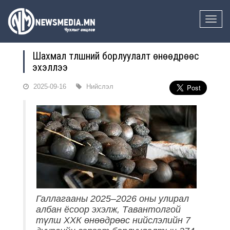
Toggle
naviga
Шахмал түлшний борлуулалт өнөөдрөөс
эхэллээ
2025-09-16
Нийслэл
Галлагааны 2025–2026 оны улирал
албан ёсоор эхэлж, Тавантолгой
түлш ХХК өнөөдрөөс нийслэлийн 7