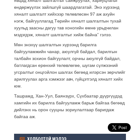
явцад хяналт шалгалтыг сайжруулах, хариуцлагыг
өндөржүүлэх зайлшгүй шаардлагатай. Энэ хүрээнд
хяналт шалгалт хийхээр төлөвлөсөн 97 аж ахуйн
нэгж, байгууллагад Төрийн хяналт шалгалтын тухай
хуульд заасны дагуу тав хоногийн өмнө урьдчилан
мэдэгдэж, хяналт шалгалтыг хийж байна” гэлээ.
Мөн энэхүү шалгалтын хүрээнд барилга
байгууламжийн чанар, аюулгүй байдал, барилгын
талбайн зохион байгуулалт, орчны аюулгүй байдал,
батлагдсан ерөнхий төлөвлөгөө, шугам сүлжээний
угсралтыг онцгойлон шалгах бөгөөд илэрсэн зөрчлийг
арилгуулах арга хэмжээг авч, гүйцэтгэлд хяналт хийх
юм.
Ташрамд, Хан-Уул, Баянзүрх, Сүхбаатар дүүргүүдэд
хамгийн их барилга байгууламж барьж байгаа бөгөөд
дийлэнх нь орон сууцны зориулалтаар баригдаж
байгаа аж.
ХОЛБООТОЙ МЭДЭЭ