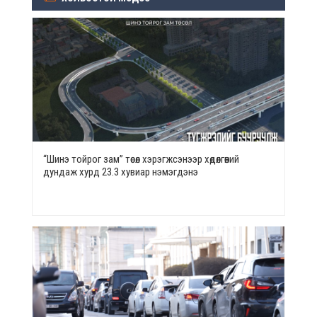
“Шинэ тойрог зам” төсөл хэрэгжсэнээр хөдөлгөөний
дундаж хурд 23.3 хувиар нэмэгдэнэ