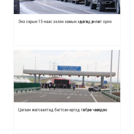
Энэ сарын 15-наас эхлэн замын хөдөлгөөнд өөрчлөлт орно
Цагаан жагсаалтад багтсан иргэд төлбөрөөс чөлөөлөгдөнө