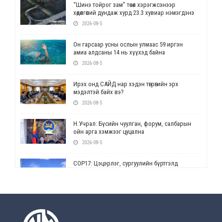
“Шинэ тойрог зам” төсөл хэрэгжсэнээр
хөдөлгөөний дундаж хурд 23.3 хувиар нэмэгдэнэ
2026-08-5
Он гарсаар усны ослын улмаас 59 иргэн
амиа алдсаны 14 нь хүүхэд байна
2026-08-5
Ирэх онд САЙД нар хэдэн төгрөгийн эрх
мэдэлтэй байх вэ?
2026-08-5
Н.Учрал: Бүсийн чуулган, форум, салбарын
ойн арга хэмжээг цуцална
2026-08-5
СОР17: Цэцэрлэг, сургуулийн бүртгэлд
өөрчлөлт орно
2026-08-5
УЕПГ: Биеэ үнэлэхийг зохион байгуулж, хүн
худалдаалсан хэргүүдийг шүүхэд
шилжүүлжээ