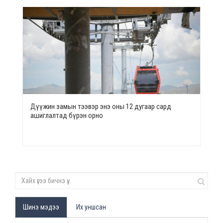
Дүүжин замын тээвэр энэ оны 12 дугаар сард
ашиглалтад бүрэн орно
Шинэ мэдээ
Их уншсан