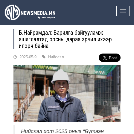
Toggle
naviga
Б.Найрамдал: Барилга байгууламж
ашиглалтад орсны дараа зөрчил ихээр
илэрч байна
2025-05-9
Нийслэл
Нийслэл хот 2025 оныг “Бүтээн