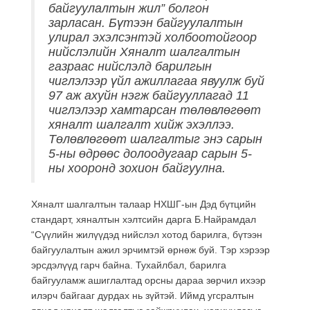
байгуулалтын жил” болгон
зарласан. Бүтээн байгуулалтын
улирал эхэлсэнтэй холбоотойгоор
нийслэлийн Хяналт шалгалтын
газраас нийслэлд барилгын
чиглэлээр үйл ажиллагаа явуулж буй
97 аж ахуйн нэгж байгууллагад 11
чиглэлээр хамтарсан төлөвлөгөөт
хяналт шалгалт хийж эхэллээ.
Төлөвлөгөөт шалгалтыг энэ сарын
5-ны өдрөөс долоодугаар сарын 5-
ны хооронд зохион байгуулна.
Хяналт шалгалтын талаар НХШГ-ын Дэд бүтцийн
стандарт, хяналтын хэлтсийн дарга Б.Найрамдал
“Сүүлийн жилүүдэд нийслэл хотод барилга, бүтээн
байгуулалтын ажил эрчимтэй өрнөж буй. Тэр хэрээр
эрсдэлүүд гарч байна. Тухайлбал, барилга
байгууламж ашиглалтад орсны дараа зөрчил ихээр
илэрч байгааг дурдах нь зүйтэй. Иймд угсралтын