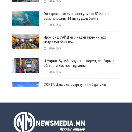
2026-08-5
Он гарсаар усны ослын улмаас 59 иргэн
амиа алдсаны 14 нь хүүхэд байна
2026-08-5
Ирэх онд САЙД нар хэдэн төгрөгийн эрх
мэдэлтэй байх вэ?
2026-08-5
Н.Учрал: Бүсийн чуулган, форум, салбарын
ойн арга хэмжээг цуцална
2026-08-5
СОР17: Цэцэрлэг, сургуулийн бүртгэлд
өөрчлөлт орно
2026-08-5
УЕПГ: Биеэ үнэлэхийг зохион байгуулж, хүн
худалдаалсан хэргүүдийг шүүхэд
шилжүүлжээ
2026-08-5