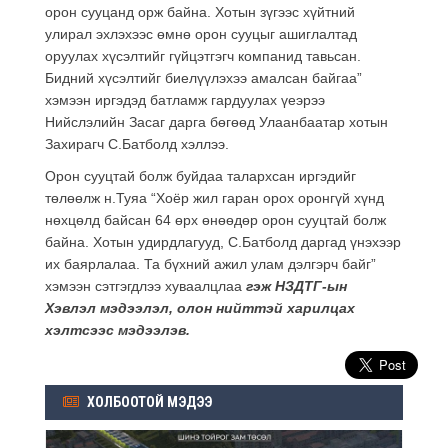
орон сууцанд орж байна. Хотын зүгээс хүйтний
улирал эхлэхээс өмнө орон сууцыг ашиглалтад
оруулах хүсэлтийг гүйцэтгэгч компанид тавьсан.
Бидний хүсэлтийг биелүүлэхээ амалсан байгаа”
хэмээн иргэдэд батламж гардуулах үеэрээ
Нийслэлийн Засаг дарга бөгөөд Улаанбаатар хотын
Захирагч С.Батболд хэллээ.
Орон сууцтай болж буйдаа талархсан иргэдийг
төлөөлж н.Туяа “Хоёр жил гаран орох оронгүй хүнд
нөхцөлд байсан 64 өрх өнөөдөр орон сууцтай болж
байна. Хотын удирдлагууд, С.Батболд даргад үнэхээр
их баярлалаа. Та бүхний ажил улам дэлгэрч байг”
хэмээн сэтгэгдлээ хуваалцлаа
гэж НЗДТГ-ын
Хэвлэл мэдээлэл, олон нийттэй харилцах
хэлтсээс мэдээлэв.
ХОЛБООТОЙ МЭДЭЭ