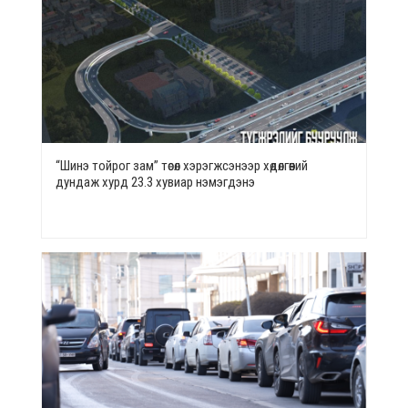
“Шинэ тойрог зам” төсөл хэрэгжсэнээр хөдөлгөөний
дундаж хурд 23.3 хувиар нэмэгдэнэ