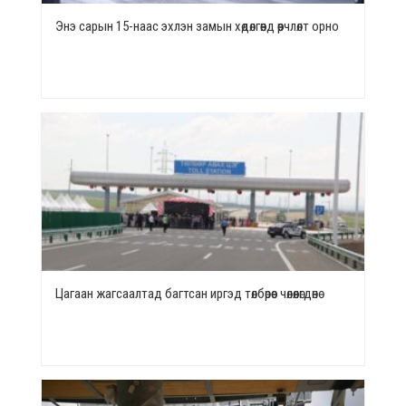
Энэ сарын 15-наас эхлэн замын хөдөлгөөнд өөрчлөлт орно
Цагаан жагсаалтад багтсан иргэд төлбөрөөс чөлөөлөгдөнө