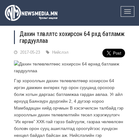
Toggle
naviga
Дахин төлөвлөлтөөс хохирсон 64 өрхөд батламж
гардууллаа
2017-05-23
Нийслэл
Гэр хорооллын дахин төлөвлөлтөөр хохирсон 64
иргэн дамжин өнгөрөх түр орон сууцанд орохоор
болж хотын даргаас батламжаа гардан авлаа. Уг айл
өрхүүд Баянзүрх дүүргийн 2, 4 дүгээр хороо
Мамбадацан хийд орчмын В хэсэгчилсэн талбайд гэр
хорооллын дахин төлөвлөлтийн төсөл хэрэгжүүлэгч
“Их өргөө” ХХК-тай гэрээ байгуулж, газраа чөлөөлсөн
боловч орон сууц ашиглалтад ороогүйгээс хүндхэн
нөхцөл байдал байсан аж. Нийслэлийн гэр