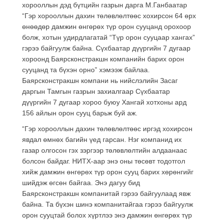
хорооллын дэд бүтцийн газрын дарга М.Ганбаатар
“Гэр хорооллын дахин төлөвлөлтөөс хохирсон 64 өрх
өнөөдөр дамжин өнгөрөх түр орон сууцанд орохоор
болж, хотын удирдлагатай “Түр орон сууцаар хангах”
гэрээ байгуулж байна. Сүхбаатар дүүргийн 7 дугаар
хороонд Баярсконстракшн компанийн барих орон
сууцанд та бүхэн орно” хэмээж байлаа.
Баярсконстракшн компани нь нийслэлийн Засаг
даргын Тамгын газрын захиалгаар Сүхбаатар
дүүргийн 7 дугаар хороо буюу Хангай хотхоны ард
156 айлын орон сууц барьж буй аж.
“Гэр хорооллын дахин төлөвлөлтөөс иргэд хохирсон
явдал өмнөх багийн үед гарсан. Нэг компанид их
газар олгосон гэх зэргээр төлөвлөлтийн алдаанаас
болсон байдаг. НИТХ-аар энэ оны төсөвт тодотгол
хийж дамжин өнгөрөх түр орон сууц барих хөрөнгийг
шийдэж өгсөн байгаа. Энэ дагуу бид
Баярсконстракшн компанитай гэрээ байгуулаад явж
байна. Та бүхэн шинэ компанитайгаа гэрээ байгуулж
орон сууцтай болох хүртлээ энэ дамжин өнгөрөх түр