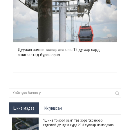
Дүүжин замын тээвэр энэ оны 12 дугаар сард
ашиглалтад бүрэн орно
Шинэ мэдээ
Их уншсан
“Шинэ тойрог зам” төсөл хэрэгжсэнээр
хөдөлгөөний дундаж хурд 23.3 хувиар нэмэгдэнэ