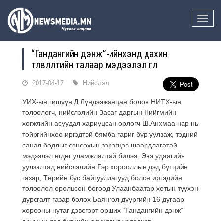
Toggle
naviga
“Гандангийн дэнж”-ийнхэнд дахин
төлөвлөлтийн талаар мэдээлэл өглөө
2017-04-17
Нийслэл
УИХ-ын гишүүн Д.Лүндээжанцан болон НИТХ-ын
төлөөлөгч, нийслэлийн Засаг даргын Нийгмийн
хөгжлийн асуудал хариуцсан орлогч Ш.Анхмаа нар нь
тойргийнхоо иргэдтэй бямба гариг бүр уулзаж, тэдний
санал бодлыг сонсохын зэрэгцээ шаардлагатай
мэдээлэл өгдөг уламжлалтай билээ. Энэ удаагийн
уулзалтад нийслэлийн Гэр хорооллын дэд бүтцийн
газар, Төрийн бус байгууллагууд болон иргэдийн
төлөөлөл оролцсон бөгөөд Улаанбаатар хотын түүхэн
дурсгалт газар болох Баянгол дүүргийн 16 дугаар
хорооны нутаг дэвсгэрт орших “Гандангийн дэнж”
орчмын дэд бүтцийн асуудлыг хэлэлцэв.