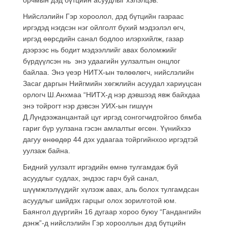
Нийслэлийн Гэр хороолол, дэд бүтцийн газраас
иргэдэд нэгдсэн нэг ойлголт бүхий мэдээлэл өгч,
иргэд өөрсдийн санал бодлоо илэрхийлж, газар
дээрээс нь бодит мэдээллийг авах боломжийг
бүрдүүлсэн нь энэ удаагийн уулзалтын онцлог
байлаа. Энэ үеэр НИТХ-ын төлөөлөгч, нийслэлийн
Засаг даргын Нийгмийн хөгжлийн асуудал хариуцсан
орлогч Ш.Анхмаа “НИТХ-д нэр дэвшээд явж байхдаа
энэ тойрогт нэр дэвсэн УИХ-ын гишүүн
Д.Лүндээжанцантай цуг иргэд сонгогчидтойгоо бямба
гариг бүр уулзана гэсэн амлалтыг өгсөн. Үүнийхээ
дагуу өнөөдөр 44 дэх удаагаа тойргийнхоо иргэдтэй
уулзаж байна.
Бидний уулзалт иргэдийн өмнө тулгамдаж буй
асуудлыг судлах, эндээс гарч буй санал,
шүүмжлэлүүдийг хүлээж авах, аль болох тулгамдсан
асуудлыг шийдэх гарцыг олох зорилготой юм.
Баянгол дүүргийн 16 дугаар хороо буюу “Гандангийн
дэнж”-д нийслэлийн Гэр хорооллын дэд бүтцийн