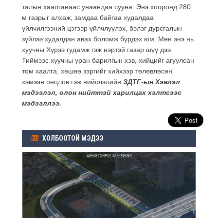
талын хаалганаас унаандаа сууна. Энэ хооронд 280
м газрыг алхаж, замдаа байгаа худалдаа
үйлчилгээний цэгээр үйлчлүүлэх, бэлэг дурсгалын
зүйлээ худалдан авах боломж бүрдэх юм. Мөн энэ нь
хуучны Хүрээ гудамж гэж нэртэй газар шүү дээ.
Тиймээс хуучны уран барилгын хэв, хийцийг агуулсан
том хаалга, хөшөө зэргийг хийхээр төлөвлөсөн”
хэмээн онцлов гэж нийслэлийн
ЗДТГ-ын Хэвлэл
мэдээлэл, олон нийттэй харилцах хэлтсээс
мэдээллээ.
ХОЛБООТОЙ МЭДЭЭ