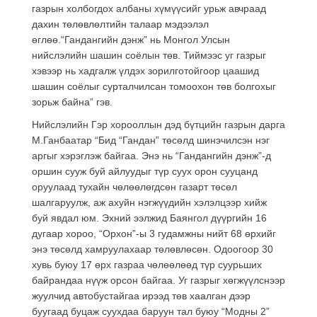
газрын холбогдох албаны хүмүүсийг урьж авчраад
дахин төлөвлөлтийн талаар мэдээлэл
өглөө.“Гандангийн дэнж” нь Монгол Улсын
нийслэлийн шашин соёлын төв. Тиймээс уг газрыг
хэвээр нь хадгалж үлдэх зорилготойгоор цаашид
шашин соёлыг сурталчилсан томоохон төв болгохыг
зорьж байна” гэв.
Нийслэлийн Гэр хорооллын дэд бүтцийн газрын дарга
М.Ганбаатар “Бид “Гандан” төсөлд шинэчилсэн нэг
аргыг хэрэглэж байгаа. Энэ нь “Гандангийн дэнж”-д
оршин сууж буй айлуудыг түр суух орон сууцанд
оруулаад тухайн чөлөөлөгдсөн газарт төсөл
шалгаруулж, аж ахуйн нэгжүүдийн хэлэлцээр хийж
буй явдал юм. Эхний ээлжид Баянгол дүүргийн 16
дугаар хороо, “Орхон”-ы 3 гудамжны нийт 68 өрхийг
энэ төсөлд хамруулахаар төлөвлөсөн. Одоогоор 30
хувь буюу 17 өрх газраа чөлөөлөөд түр суурьших
байрандаа нүүж орсон байгаа. Уг газрыг хөгжүүлснээр
жуулчид автобустайгаа ирээд төв хаалган дээр
буугаад буцаж суухдаа баруун тал буюу “Модны 2”