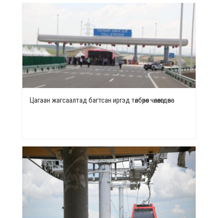
Цагаан жагсаалтад багтсан иргэд төлбөрөөс чөлөөлөгдөнө