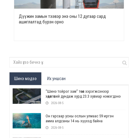
Дүүжин замын тээвэр энэ оны 12 дугаар сард
ашиглалтад бүрэн орно
Шинэ мэдээ
Их уншсан
“Шинэ тойрог зам” төсөл хэрэгжсэнээр
хөдөлгөөний дундаж хурд 23.3 хувиар нэмэгдэнэ
2026-08-5
Он гарсаар усны ослын улмаас 59 иргэн
амиа алдсаны 14 нь хүүхэд байна
2026-08-5