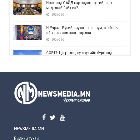
Ирэх онд САЙД нар хэдэн төгрөгийн эрх
мэдэлтэй байх вэ?
2026-08-5
Н.Учрал: Бүсийн чуулган, форум, салбарын
ойн арга хэмжээг цуцална
2026-08-5
СОР17: Цэцэрлэг, сургуулийн бүртгэлд
өөрчлөлт орно
2026-08-5
УЕПГ: Биеэ үнэлэхийг зохион байгуулж, хүн
худалдаалсан хэргүүдийг шүүхэд
шилжүүлжээ
2026-08-5
Өнөөдрийн онч үг
2026-08-5
NEWSMEDIA.MN
Энэ сарын 15-наас эхлэн замын хөдөлгөөнд
өөрчлөлт орно
Бидний тухай