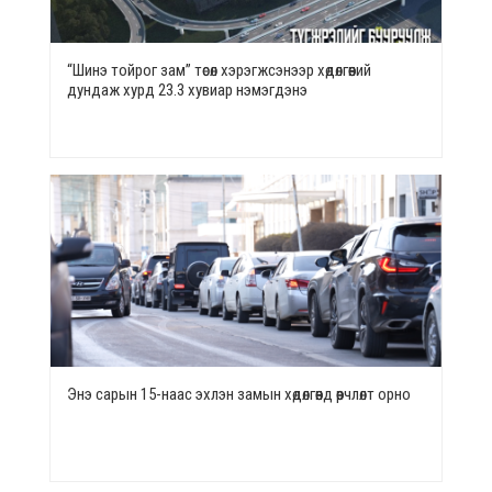
“Шинэ тойрог зам” төсөл хэрэгжсэнээр хөдөлгөөний
дундаж хурд 23.3 хувиар нэмэгдэнэ
Энэ сарын 15-наас эхлэн замын хөдөлгөөнд өөрчлөлт орно