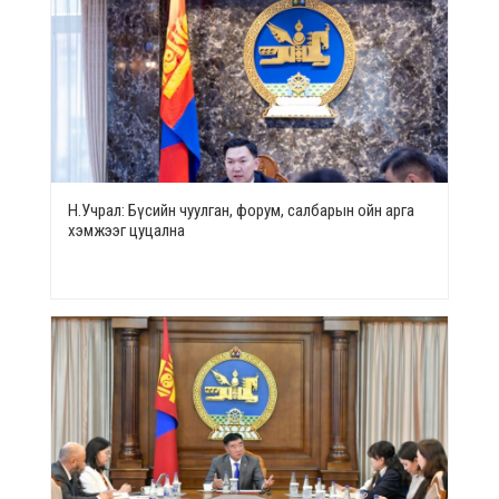
Н.Учрал: Бүсийн чуулган, форум, салбарын ойн арга
хэмжээг цуцална