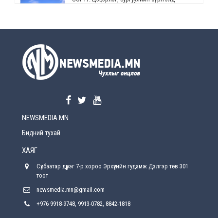
өөрчлөлт орно
2026-08-5
УЕПГ: Биеэ үнэлэхийг зохион байгуулж, хүн
худалдаалсан хэргүүдийг шүүхэд
шилжүүлжээ
2026-08-5
Өнөөдрийн онч үг
2026-08-5
NEWSMEDIA.MN
Энэ сарын 15-наас эхлэн замын хөдөлгөөнд
өөрчлөлт орно
Бидний тухай
2026-08-4
ХАЯГ
С.Бямбацогт: Иргэд, бизнес эрхлэгчдэд
Сүхбаатар дүүрэг 7-р хороо Эрхүүгийн гудамж Дэлгэр төв 301
хүрсэн өгөөжөөрөө ажлаа үнэлж, хэрэгжилтээ
тайлагнадаг байх ёстой
тоот
2026-08-4
newsmedia.mn@gmail.com
+976 9918-9748, 9913-0782, 8842-1818
Улсын онцгой комисс өвөлжилтийн бэлтгэл,
бэлэн байдлыг хангах чиглэлээр хуралдлаа