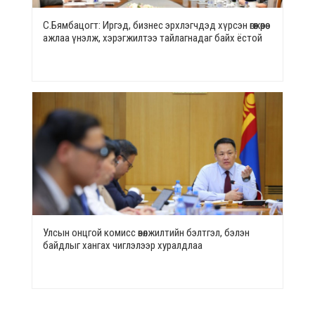
С.Бямбацогт: Иргэд, бизнес эрхлэгчдэд хүрсэн өгөөжөөрөө
ажлаа үнэлж, хэрэгжилтээ тайлагнадаг байх ёстой
Улсын онцгой комисс өвөлжилтийн бэлтгэл, бэлэн
байдлыг хангах чиглэлээр хуралдлаа