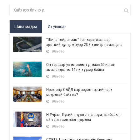
Шинэ мэдээ
Их уншсан
“Шинэ тойрог зам” төсөл хэрэгжсэнээр
хөдөлгөөний дундаж хурд 23.3 хувиар нэмэгдэнэ
2026-08-5
Он гарсаар усны ослын улмаас 59 иргэн
амиа алдсаны 14 нь хүүхэд байна
2026-08-5
Ирэх онд САЙД нар хэдэн төгрөгийн эрх
мэдэлтэй байх вэ?
2026-08-5
Н.Учрал: Бүсийн чуулган, форум, салбарын
ойн арга хэмжээг цуцална
2026-08-5
СОР17: Цэцэрлэг, сургуулийн бүртгэлд