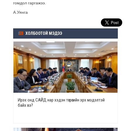
гомдол гаргажээ.
А.Уянга
ХОЛБООТОЙ МЭДЭЭ
Ирэх онд САЙД нар хэдэн төгрөгийн эрх мэдэлтэй
байх вэ?