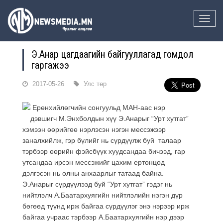
Toggle
naviga
Э.Анар цагдаагийн байгууллагад гомдол
гаргажээ
2017-05-26
Улс төр
Ерөнхийлөгчийн сонгуульд МАН-аас нэр
дэвшигч М.Энхболдын хүү Э.Анарыг “Урт хутгат”
хэмээн өөрийгөө нэрлэсэн нэгэн мессэжээр
заналхийлж, гэр бүлийг нь сүрдүүлж буй талаар
тэрбээр өөрийн фэйсбүүк хуудсандаа бичээд, гар
утсандаа ирсэн мессэжийг цахим ертөнцөд
дэлгэсэн нь олны анхаарлыг татаад байна.
Э.Анарыг сүрдүүлээд буй “Урт хутгат” гэдэг нь
нийтлэлч А.Баатархуягийн нийтлэлийн нэгэн дүр
бөгөөд түүнд ирж байгаа сүрдүүлэг энэ нэрээр ирж
байгаа учраас тэрбээр А.Баатархуягийн нэр дээр