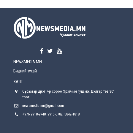
Өчигдөр
УЕПГ: Биеэ үнэлэхийг зохион байгуулж, хүн
худалдаалсан хэргүүдийг шүүхэд
шилжүүлжээ
Өчигдөр
Өнөөдрийн онч үг
Өчигдөр
NEWSMEDIA.MN
Энэ сарын 15-наас эхлэн замын хөдөлгөөнд
өөрчлөлт орно
Бидний тухай
2026-08-4
ХАЯГ
С.Бямбацогт: Иргэд, бизнес эрхлэгчдэд
Сүхбаатар дүүрэг 7-р хороо Эрхүүгийн гудамж Дэлгэр төв 301
хүрсэн өгөөжөөрөө ажлаа үнэлж, хэрэгжилтээ
тайлагнадаг байх ёстой
тоот
2026-08-4
newsmedia.mn@gmail.com
+976 9918-9748, 9913-0782, 8842-1818
Улсын онцгой комисс өвөлжилтийн бэлтгэл,
бэлэн байдлыг хангах чиглэлээр хуралдлаа
2026-07-30