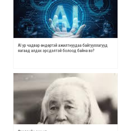
AI ур чадвар өндөртэй ажилтнуудаа байгууллагууд
яагаад алдах эрсдэлтэй болоод байна вэ?