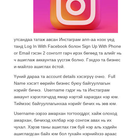
утсандаа татаж авсан Инстаграм апп-аа нээх үед
танд Log In With Facebook болон Sign Up With Phone
or Email гэсэн 2 сонголт гарч ирэх бөгөөд та алийг нь
ч ашиглаж аккаунтаа үүсгэж болно. Гэхдээ та бизнес
и-майлээ ашиглах ёстой.
Үүний дараа та account details хэсэгрүү очно. Full
Name хэсэгт өөрийн бизнес буюу байгууллагын
нэрийг бичнэ. Username гэдэг нь та Инстаграм
аккаунт хэрэглэгчдэд ямар нэртэй харагдах нэр юм.
Тиймээс байгууллагынхаа нэрийг бичих нь зөв юм.
Username-ээрээ амархан тогтоогддог, хайж олоход
амархан, бичихэд хялбар нэр сонгож авах нь их
чухал. Хэрэв таны ашиглах гэж буй нэр аль хэдийн
ашиглагдсан байх юм бол тухайн нэрнийхээ араас