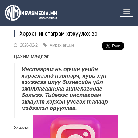
Toggle
naviga
Хэрхэн инстаграм хөгжүүлэх вэ
2026-02-2
Амрах агшин
ЦАХИМ МЭДЛЭГ
Инстаграм нь орчин үеийн
хэрэглээнд нэвтэрч, хувь хүн
гэхээсээ илүү бизнесийн үйл
ажиллагаандаа ашиглагддаг
болжээ. Тиймээс инстаграм
аккаунт хэрхэн үүсгэх талаар
мэдээлэл орууллаа.
Ухаалаг