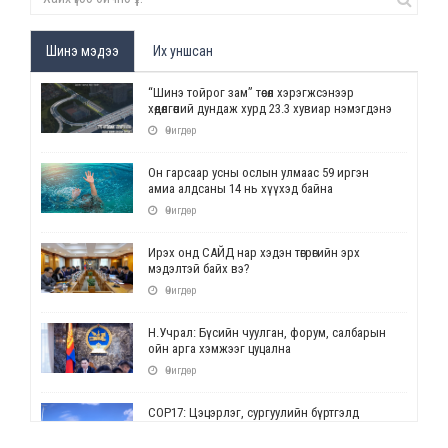
Шинэ мэдээ
Их уншсан
“Шинэ тойрог зам” төсөл хэрэгжсэнээр
хөдөлгөөний дундаж хурд 23.3 хувиар нэмэгдэнэ
Өчигдөр
Он гарсаар усны ослын улмаас 59 иргэн
амиа алдсаны 14 нь хүүхэд байна
Өчигдөр
Ирэх онд САЙД нар хэдэн төгрөгийн эрх
мэдэлтэй байх вэ?
Өчигдөр
Н.Учрал: Бүсийн чуулган, форум, салбарын
ойн арга хэмжээг цуцална
Өчигдөр
СОР17: Цэцэрлэг, сургуулийн бүртгэлд
өөрчлөлт орно