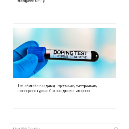
Өнөөдрийн онч үг
Төв аймгийн наадамд түрүүлсэн, үзүүрлэсэн,
шөвгөрсөн гурван бөхөөс допинг илэрчээ