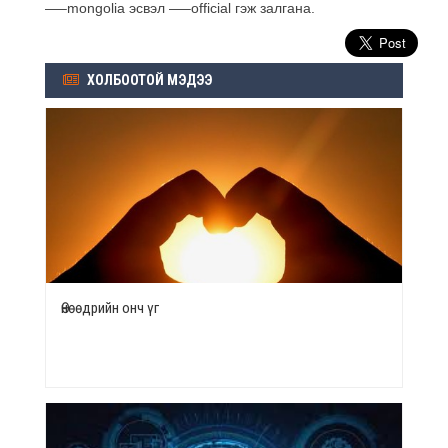
—–mongolia эсвэл —–official гэж залгана.
ХОЛБООТОЙ МЭДЭЭ
Өнөөдрийн онч үг