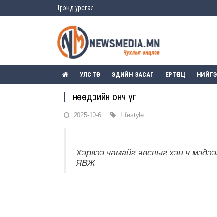
Трэнд урсгал
УЛС ТӨР
ЭДИЙН ЗАСАГ
ЕРТӨНЦ
НИЙГ
Өнөөдрийн онч үг
2025-10-6
Lifestyle
Хэрвээ чамайг явсныг хэн ч мэд
ЯВЖ