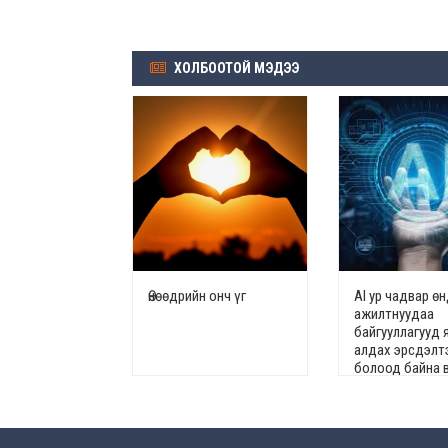
ХОЛБООТОЙ МЭДЭЭ
Өнөөдрийн онч үг
AI ур чадвар ө
ажилтнуудаа
байгууллагууд 
алдах эрсдэлт
болоод байна 