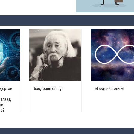
ндөртэй
Өнөөдрийн онч үг
Өнөөдрийн онч үг
яагаад
эй
вэ?