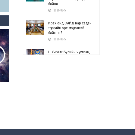
байна
2026-08-5
Ирэх онд САЙД нар хэдэн
төгрөгийн эрх мэдэлтэй
байх вэ?
2026-08-5
Н.Учрал: Бүсийн чуулган,
форум, салбарын ойн
арга хэмжээг цуцална
2026-08-5
СОР17: Цэцэрлэг,
сургуулийн бүртгэлд
өөрчлөлт орно
2026-08-5
УЕПГ: Биеэ үнэлэхийг
зохион байгуулж, хүн
худалдаалсан хэргүүдийг
шүүхэд шилжүүлжээ
2026-08-5