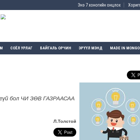
Энэ 7 хоногийн онцлох
Хоригг
ЭМ
СОЁЛ УРЛАГ
БАЙГАЛЬ ОРЧИН
ЭРҮҮЛ МЭНД
MADE IN MONGO
ээгүй бол ЧИ ЗӨВ ГАЗРААСАА
Л.Толстой