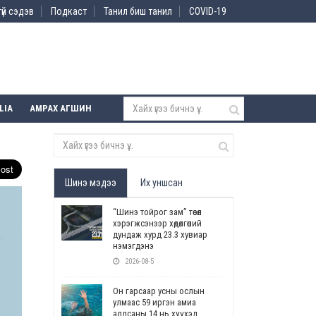
үй сэдэв
Подкаст
Танил биш танил
COVID-19
LIA
АМРАХ АГШИН
Шинэ мэдээ
Их уншсан
“Шинэ тойрог зам” төсөл
хэрэгжсэнээр хөдөлгөөний
дундаж хурд 23.3 хувиар
нэмэгдэнэ
2026-08-5
Он гарсаар усны ослын
улмаас 59 иргэн амиа
алдсаны 14 нь хүүхэд