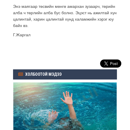
Энэ маягаар төсвийн мөнгө амархан зузаарч, төрийн
алба ч төрлийн алба бус болно. Эцэст нь ажилтай хүн
цалинтай, харин цалинтай хүнд халамжийн хэрэг юу
байх вэ.
Г.Жаргал
ХОЛБООТОЙ МЭДЭЭ