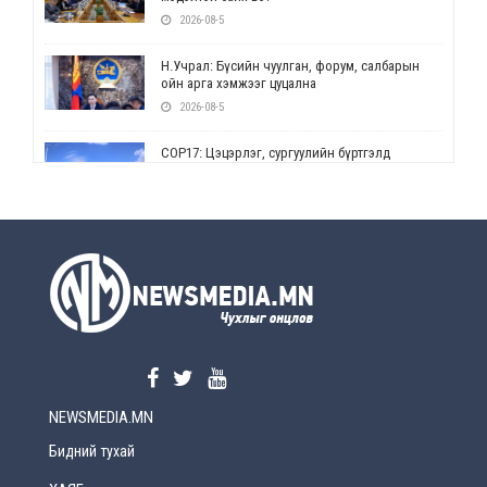
2026-08-5
Н.Учрал: Бүсийн чуулган, форум, салбарын
ойн арга хэмжээг цуцална
2026-08-5
СОР17: Цэцэрлэг, сургуулийн бүртгэлд
өөрчлөлт орно
2026-08-5
УЕПГ: Биеэ үнэлэхийг зохион байгуулж, хүн
худалдаалсан хэргүүдийг шүүхэд
шилжүүлжээ
2026-08-5
Өнөөдрийн онч үг
2026-08-5
NEWSMEDIA.MN
Энэ сарын 15-наас эхлэн замын хөдөлгөөнд
өөрчлөлт орно
Бидний тухай
2026-08-4