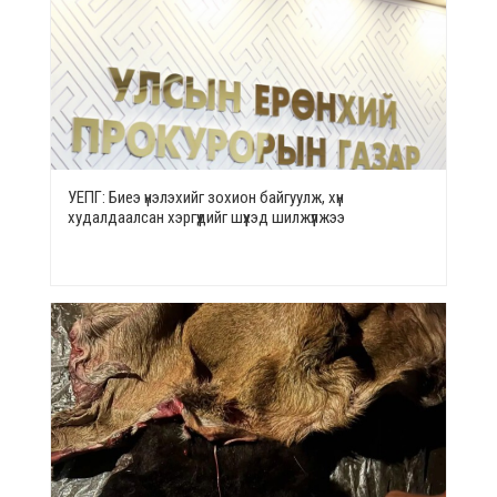
УЕПГ: Биеэ үнэлэхийг зохион байгуулж, хүн
худалдаалсан хэргүүдийг шүүхэд шилжүүлжээ