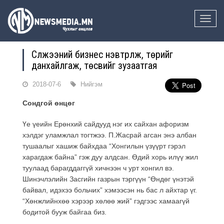
Toggle
naviga
Сүлжээний бизнес нэвтрүүлж, төрийг
данхайлгаж, төсвийг зузаатгая
2018-07-6
Нийгэм
Сондгой өнцөг
Үе үеийн Ерөнхий сайдууд нэг их сайхан афоризм
хэлдэг уламжлал тогтжээ. П.Жасрай агсан энэ албан
тушаалыг хашиж байхдаа “Хонгилын үзүүрт гэрэл
харагдаж байна” гэж дуу алдсан. Өдий хорь илүү жил
туулаад барагддаггүй хичнээн ч урт хонгил вэ.
Шинэчлэлийн Засгийн газрын тэргүүн “Өндөг үнэтэй
байвал, идэхээ больчих” хэмээсэн нь бас л айхтар үг.
“Хөнжлийнхөө хэрээр хөлөө жий” гэдгээс хамаагүй
бодитой бууж байгаа биз.