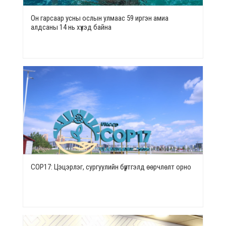
Он гарсаар усны ослын улмаас 59 иргэн амиа
алдсаны 14 нь хүүхэд байна
СОР17: Цэцэрлэг, сургуулийн бүртгэлд өөрчлөлт орно