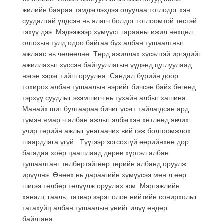
жилийн баяраа тэмдэглэхдээ олуулаа тоглодог хэн
суудалтай үлдсэн нь ялагч болдог тоглоомтой төстэй
гэхүү дээ. Мэдээжээр хүмүүст гарааны ижил нөхцөл
олгохын тулд одоо байгаа бүх албан тушаалтныг
ажлаас нь чөлөөлнө. Төрд ажиллах хүсэлтэй иргэдийг
ажиллахыг хүссэн байгууллагын үүдэнд цуглуулаад
нэгэн зэрэг тийш оруулна. Сандал бүрийн доор
тохирох албан тушаалын нэрийг бичсэн байх бөгөөд
тэрхүү суудлыг эзэмшигч нь тухайн албыг хашина.
Манайх шиг бултаараа бичиг үсэгт тайлагдсан ард
түмэн ямар ч албан ажлыг элбэгхэн хөтлөөд явчих
учир төрийн ажлыг унагаачих вий гэж болгоомжлох
шаардлага үгүй. Түүгээр зогсохгүй өөрийнхөө дор
багадаа хоёр цаашлаад дөрөв хүртэл албан
тушаалтанг төлбөртэйгөөр төрийн албанд оруулж
ирүүлнэ. Өнөөх нь дараагийн хүмүүсээ мөн л өөр
шигээ төлбөр төлүүлж оруулах юм. Мэргэжлийн
хяналт, гааль, татвар зэрэг олон нийтийн сонирхолыг
татахуйц албан тушаалын үнийг илүү өндөр
байлгана.