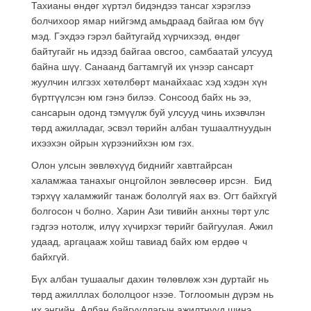
Тахианы өндөг хүртэл бидэндээ тансаг хэрэглээ
болчихоор ямар нийгэмд амьдраад байгаа юм бүү
мэд. Гэхдээ гэрэл байтугайд хүрчихээд, өндөг
байтугайг нь идээд байгаа овсгоо, самбаатай улсууд
байна шүү. Санаанд багтамгүй их үнээр сансарт
жуулчин илгээх хөтөлбөрт манайхаас хэд хэдэн хүн
бүртгүүлсэн юм гэнэ билээ. Сонсоод байх нь ээ,
сансарын одонд тэмүүлж буй улсууд чинь ихэвчлэн
төрд ажилладаг, эсвэл төрийн албан тушаалтнуудын
ихээхэн ойрын хүрээнийхэн юм гэх.
Олон улсын зөвлөхүүд биднийг хавтгайрсан
халамжаа танахыг онцгойлон зөвлөсөөр ирсэн. Бид
тэрхүү халамжийг танаж бололгүй яах вэ. Огт байхгүй
болгосон ч болно. Харин Ази тивийн анхны төрт улс
гэдгээ нотолж, илүү хүчирхэг төрийг байгуулая. Ажил
удаад, аргацааж хойш тавиад байх юм ердөө ч
байхгүй.
Бүх албан тушаалыг дахин төлөвлөж хэн дуртайг нь
төрд ажилллах бололцоог нээе. Тоглоомын дүрэм нь
их энгийн. Албан байгууллагын ажилтнууд шинэ