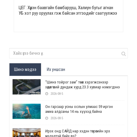
ЦЕГ: Хүрэн баавгайн бамбарууш, Халиун бугыг агнан
УБ хот руу оруулах гэж байсан этгээдийг саатуулжээ
Шинэ мэдээ
Их уншсан
“Шинэ тойрог зам” төсөл хэрэгжсэнээр
хөдөлгөөний дундаж хурд 23.3 хувиар нэмэгдэнэ
2026-08-5
Он гарсаар усны ослын улмаас 59 иргэн
амиа алдсаны 14 нь хүүхэд байна
2026-08-5
Ирэх онд САЙД нар хэдэн төгрөгийн эрх
мэдэлтэй байх вэ?