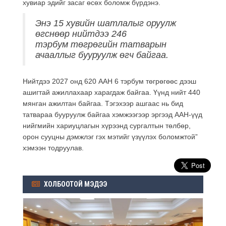
хувиар эдийг засаг өсөх боломж бүрдэнэ.
Энэ 15 хувийн шатлалыг оруулж
өгснөөр нийтдээ 246
тэрбум
төгрөгийн
татварын
ачааллыг бууруулж өгч байгаа.
Нийтдээ 2027 онд 620 ААН 6 тэрбум төгрөгөөс дээш
ашигтай ажиллахаар харагдаж байгаа. Үүнд нийт 440
мянган ажилтан байгаа. Тэгэхээр
ашгаас
нь бид
татвараа бууруулж байгаа хэмжээгээр эргээд ААН-үүд
нийгмийн хариуцлагын хүрээнд сургалтын төлбөр,
орон сууцны дэмжлэг гэх мэтийг үзүүлэх боломжтой”
хэмээн тодруулав.
ХОЛБООТОЙ МЭДЭЭ