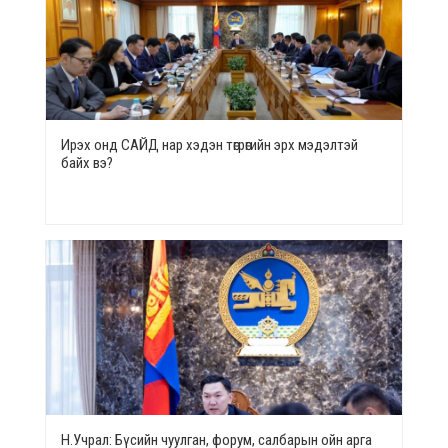
Ирэх онд САЙД нар хэдэн төгрөгийн эрх мэдэлтэй
байх вэ?
Н.Учрал: Бүсийн чуулган, форум, салбарын ойн арга