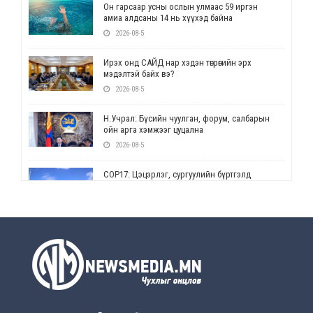
Он гарсаар усны ослын улмаас 59 иргэн
амиа алдсаны 14 нь хүүхэд байна
2026-08-5
Ирэх онд САЙД нар хэдэн төгрөгийн эрх
мэдэлтэй байх вэ?
2026-08-5
Н.Учрал: Бүсийн чуулган, форум, салбарын
ойн арга хэмжээг цуцална
2026-08-5
СОР17: Цэцэрлэг, сургуулийн бүртгэлд
өөрчлөлт орно
2026-08-5
УЕПГ: Биеэ үнэлэхийг зохион байгуулж, хүн
худалдаалсан хэргүүдийг шүүхэд
шилжүүлжээ
2026-08-5
Өнөөдрийн онч үг
2026-08-5