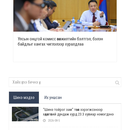
Улсын онцгой комисс өвөлжилтийн бэлтгэл, бэлэн
байдлыг хангах чиглэлээр хуралдлаа
Шинэ мэдээ
Их уншсан
“Шинэ тойрог зам” төсөл хэрэгжсэнээр
хөдөлгөөний дундаж хурд 23.3 хувиар нэмэгдэнэ
2026-08-5