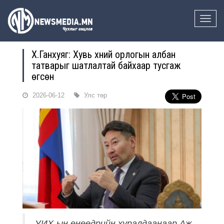
Toggle
naviga
Х.Ганхуяг: Хувь хүний орлогын албан
татварыг шатлалтай байхаар тусгаж
өгсөн
2026-06-12
Улс төр
УИХ-ын өнөөдрийн хуралдаанаар Аж