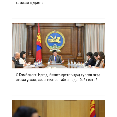
хэмжээг цуцална
С.Бямбацогт: Иргэд, бизнес эрхлэгчдэд хүрсэн өгөөжөөрөө
ажлаа үнэлж, хэрэгжилтээ тайлагнадаг байх ёстой