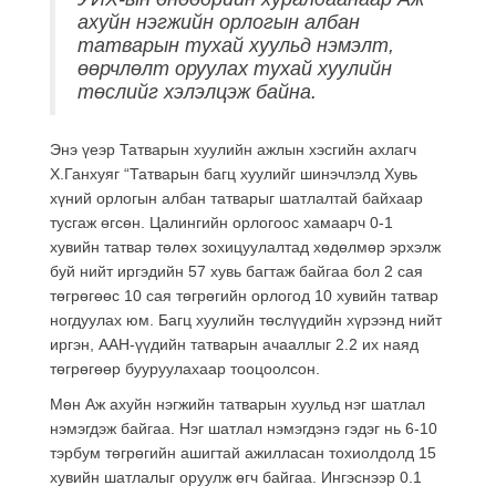
ахуйн нэгжийн орлогын албан
татварын тухай хуульд нэмэлт,
өөрчлөлт оруулах тухай хуулийн
төслийг хэлэлцэж байна.
Энэ үеэр Татварын хуулийн ажлын хэсгийн ахлагч
Х.Ганхуяг “Татварын багц хуулийг шинэчлэлд Хувь
хүний орлогын албан татварыг шатлалтай байхаар
тусгаж өгсөн. Цалингийн орлогоос хамаарч 0-1
хувийн татвар төлөх зохицуулалтад хөдөлмөр эрхэлж
буй нийт иргэдийн 57 хувь багтаж байгаа бол 2 сая
төгрөгөөс 10 сая төгрөгийн орлогод 10 хувийн татвар
ногдуулах юм. Багц хуулийн төслүүдийн хүрээнд нийт
иргэн, ААН-үүдийн татварын ачааллыг 2.2 их наяд
төгрөгөөр бууруулахаар тооцоолсон.
Мөн Аж
ахуйн нэгжийн татварын хуульд нэг шатлал
нэмэгдэж байгаа. Нэг шатлал нэмэгдэнэ гэдэг нь 6-10
тэрбум төгрөгийн
ашигтай
ажилласан
тохиолдолд 15
хувийн шатлалыг оруулж өгч байгаа. Ингэснээр 0.1