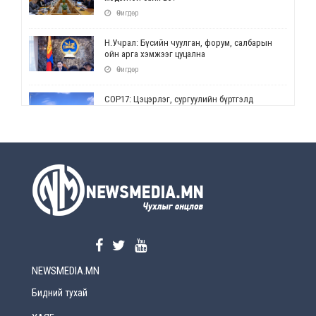
Өчигдөр
Н.Учрал: Бүсийн чуулган, форум, салбарын
ойн арга хэмжээг цуцална
Өчигдөр
СОР17: Цэцэрлэг, сургуулийн бүртгэлд
өөрчлөлт орно
Өчигдөр
УЕПГ: Биеэ үнэлэхийг зохион байгуулж, хүн
худалдаалсан хэргүүдийг шүүхэд
шилжүүлжээ
Өчигдөр
Өнөөдрийн онч үг
Өчигдөр
NEWSMEDIA.MN
Энэ сарын 15-наас эхлэн замын хөдөлгөөнд
өөрчлөлт орно
Бидний тухай
2026-08-4