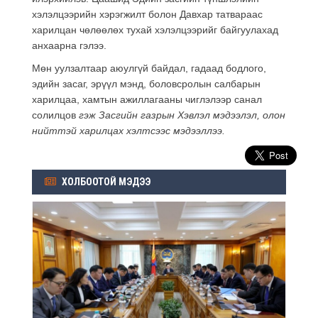
хэлэлцээрийн хэрэгжилт болон Давхар татвараас
харилцан чөлөөлөх тухай хэлэлцээрийг байгуулахад
анхаарна гэлээ.
Мөн уулзалтаар аюулгүй байдал, гадаад бодлого,
эдийн засаг, эрүүл мэнд, боловсролын салбарын
харилцаа, хамтын ажиллагааны чиглэлээр санал
солилцов
гэж Засгийн газрын Хэвлэл мэдээлэл, олон
нийттэй харилцах хэлтсээс мэдээллээ.
ХОЛБООТОЙ МЭДЭЭ