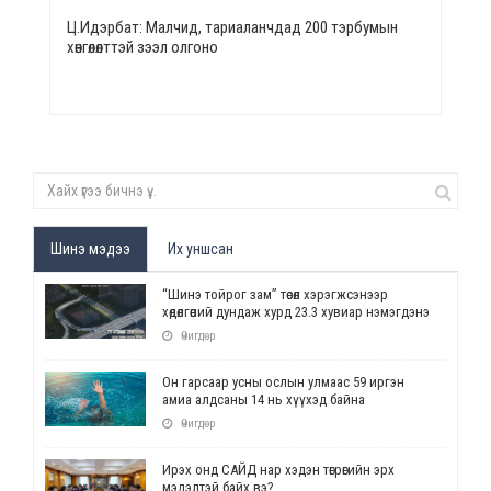
Ц.Идэрбат: Малчид, тариаланчдад 200 тэрбумын
хөнгөлөлттэй зээл олгоно
Шинэ мэдээ
Их уншсан
“Шинэ тойрог зам” төсөл хэрэгжсэнээр
хөдөлгөөний дундаж хурд 23.3 хувиар нэмэгдэнэ
Өчигдөр
Он гарсаар усны ослын улмаас 59 иргэн
амиа алдсаны 14 нь хүүхэд байна
Өчигдөр
Ирэх онд САЙД нар хэдэн төгрөгийн эрх
мэдэлтэй байх вэ?