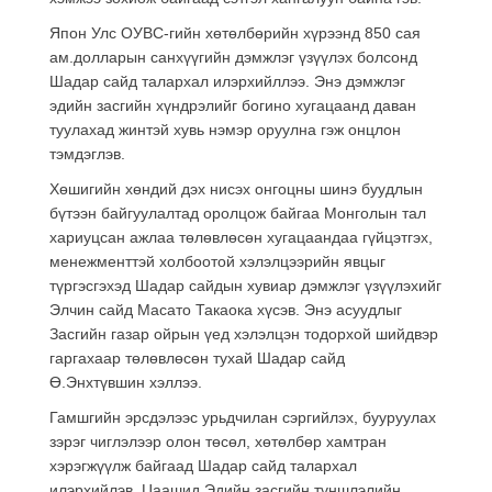
Япон Улс ОУВС-гийн хөтөлбөрийн хүрээнд 850 сая
ам.долларын санхүүгийн дэмжлэг үзүүлэх болсонд
Шадар сайд талархал илэрхийллээ. Энэ дэмжлэг
эдийн засгийн хүндрэлийг богино хугацаанд даван
туулахад жинтэй хувь нэмэр оруулна гэж онцлон
тэмдэглэв.
Хөшигийн хөндий дэх нисэх онгоцны шинэ буудлын
бүтээн байгуулалтад оролцож байгаа Монголын тал
хариуцсан ажлаа төлөвлөсөн хугацаандаа гүйцэтгэх,
менежменттэй холбоотой хэлэлцээрийн явцыг
түргэсгэхэд Шадар сайдын хувиар дэмжлэг үзүүлэхийг
Элчин сайд Масато Такаока хүсэв. Энэ асуудлыг
Засгийн газар ойрын үед хэлэлцэн тодорхой шийдвэр
гаргахаар төлөвлөсөн тухай Шадар сайд
Ө.Энхтүвшин хэллээ.
Гамшгийн эрсдэлээс урьдчилан сэргийлэх, бууруулах
зэрэг чиглэлээр олон төсөл, хөтөлбөр хамтран
хэрэгжүүлж байгаад Шадар сайд талархал
илэрхийлэв. Цаашид Эдийн засгийн түншлэлийн