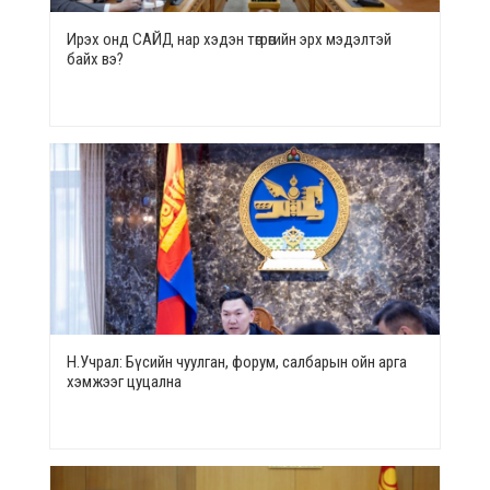
Ирэх онд САЙД нар хэдэн төгрөгийн эрх мэдэлтэй
байх вэ?
Н.Учрал: Бүсийн чуулган, форум, салбарын ойн арга
хэмжээг цуцална