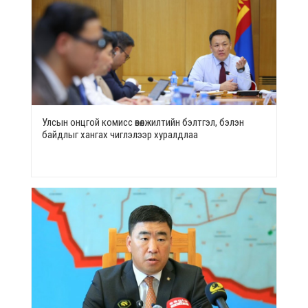
Улсын онцгой комисс өвөлжилтийн бэлтгэл, бэлэн
байдлыг хангах чиглэлээр хуралдлаа