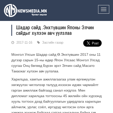
Toggle
naviga
Шадар сайд Ө.Энхтүвшин Японы Элчин
сайдыг хүлээн авч уулзлаа
2017-11-16
Засгийн газар
Монгол Улсын Шадар сайд Ө.Энхтүвшин 2017 оны 11
дүгээр сарын 15-ны өдөр Япон Улсаас Монгол Улсад
суугаа Онц бөгөөд Бүрэн эрхт Элчин сайд Масато
Такаокаг хүлээн авч уулзлаа.
Харилцаа, хамтын ажиллагаагаа улам өргөжүүлэн
хөгжүүлэх чиглэлээр талууд ихээхэн идэвх чармайлт
гарган ажиллаж байгаад санал нэгдлээ. Мөн
дипломат харилцаа тогтоосны 45 жилийн ойн хүрээнд
хууль тогтоох дээд байгууллагын удирдлага харилцан
айлчилж, урлаг, соёл, иргэдэд чиглэсэн олон арга
хэмжээ зохиож байгаад сэтгэл хангалуун байна гэв.