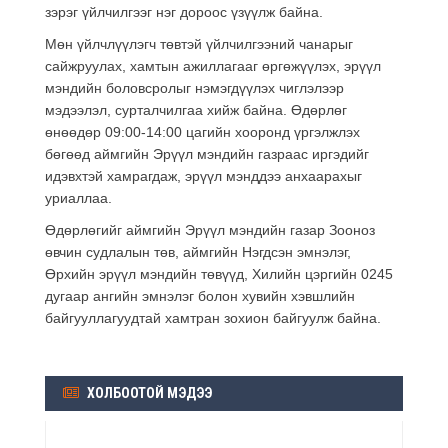
зэрэг үйлчилгээг нэг дороос үзүүлж байна.
Мөн үйлчлүүлэгч төвтэй үйлчилгээний чанарыг
сайжруулах, хамтын ажиллагааг өргөжүүлэх, эрүүл
мэндийн боловсролыг нэмэгдүүлэх чиглэлээр
мэдээлэл, сурталчилгаа хийж байна. Өдөрлөг
өнөөдөр 09:00-14:00 цагийн хооронд үргэлжлэх
бөгөөд аймгийн Эрүүл мэндийн газраас иргэдийг
идэвхтэй хамрагдаж, эрүүл мэнддээ анхаарахыг
уриаллаа.
Өдөрлөгийг аймгийн Эрүүл мэндийн газар Зооноз
өвчин судлалын төв, аймгийн Нэгдсэн эмнэлэг,
Өрхийн эрүүл мэндийн төвүүд, Хилийн цэргийн 0245
дугаар ангийн эмнэлэг болон хувийн хэвшлийн
байгууллагуудтай хамтран зохион байгуулж байна.
ХОЛБООТОЙ МЭДЭЭ