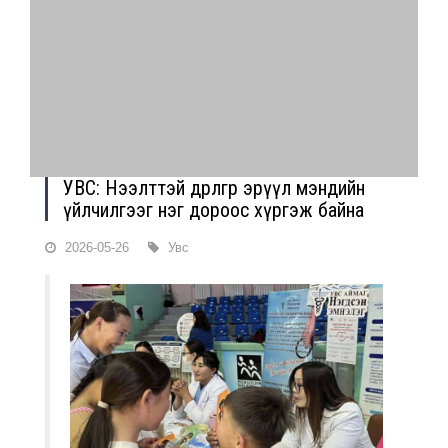
УВС: Нээлттэй өдөрлөгөөр эрүүл мэндийн
үйлчилгээг нэг дороос хүргэж байна
2026-05-26
Увс