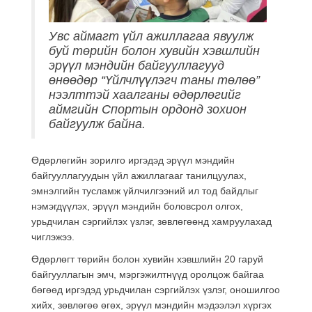
Увс аймагт үйл ажиллагаа явуулж
буй төрийн болон хувийн хэвшлийн
эрүүл мэндийн байгууллагууд
өнөөдөр “Үйлчлүүлэгч таны төлөө”
нээлттэй хаалганы өдөрлөгийг
аймгийн Спортын ордонд зохион
байгуулж байна.
Өдөрлөгийн зорилго иргэдэд эрүүл мэндийн
байгууллагуудын үйл ажиллагааг танилцуулах,
эмнэлгийн тусламж үйлчилгээний ил тод байдлыг
нэмэгдүүлэх, эрүүл мэндийн боловсрол олгох,
урьдчилан сэргийлэх үзлэг, зөвлөгөөнд хамруулахад
чиглэжээ.
Өдөрлөгт төрийн болон хувийн хэвшлийн 20 гаруй
байгууллагын эмч, мэргэжилтнүүд оролцож байгаа
бөгөөд иргэдэд урьдчилан сэргийлэх үзлэг, оношилгоо
хийх, зөвлөгөө өгөх, эрүүл мэндийн мэдээлэл хүргэх