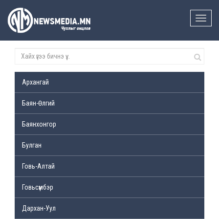
Toggle
naviga
Архангай
Баян-Өлгий
Баянхонгор
Булган
Говь-Алтай
Говьсүмбэр
Дархан-Уул