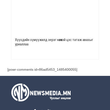
Хүүхдийн хүмүүжилд эерэг нөлөөтэй цэс татаж авахыг
уриаллаа
[powr-comments id=86ad5453_1485400055]