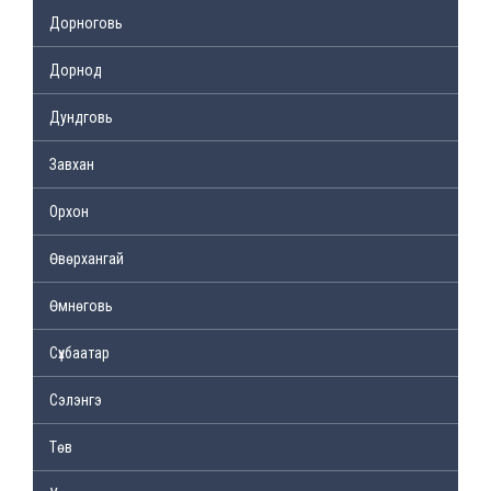
Дорноговь
Дорнод
Дундговь
Завхан
Орхон
Өвөрхангай
Өмнөговь
Сүхбаатар
Сэлэнгэ
Төв