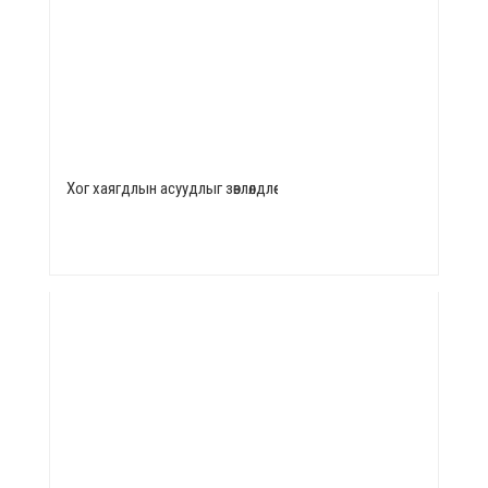
Хог хаягдлын асуудлыг зөвлөлдлөө