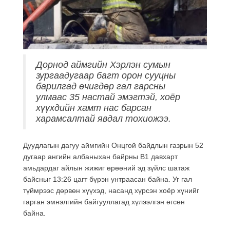
Дорнод аймгийн Хэрлэн сумын
зургаадугаар багт орон сууцны
барилгад өчигдөр гал гарсны
улмаас 35 настай эмэгтэй, хоёр
хүүхдийн хамт нас барсан
харамсалтай явдал тохиожээ.
Дуудлагын дагуу аймгийн Онцгой байдлын газрын 52
дугаар ангийн албаныхан байрны В1 давхарт
амьдардаг айлын жижиг өрөөний эд зүйлс шатаж
байсныг 13:26 цагт бүрэн унтраасан байна. Уг гал
түймрээс дөрвөн хүүхэд, насанд хүрсэн хоёр хүнийг
гарган эмнэлгийн байгууллагад хүлээлгэн өгсөн
байна.