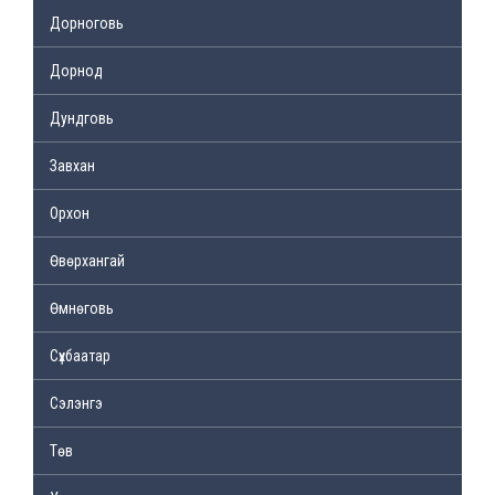
Дорноговь
Дорнод
Дундговь
Завхан
Орхон
Өвөрхангай
Өмнөговь
Сүхбаатар
Сэлэнгэ
Төв