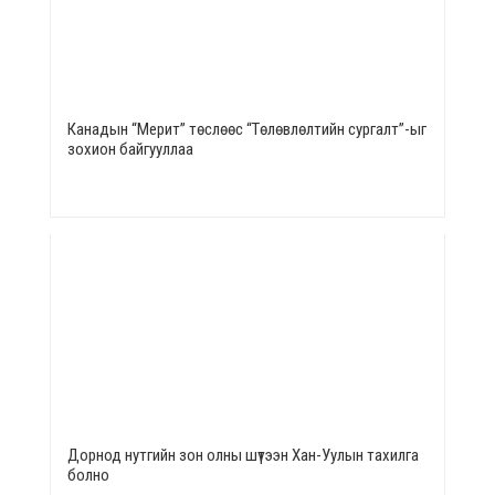
Канадын “Мерит” төслөөс “Төлөвлөлтийн сургалт”-ыг
зохион байгууллаа
Дорнод нутгийн зон олны шүтээн Хан-Уулын тахилга
болно