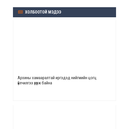
ХОЛБООТОЙ МЭДЭЭ
Архины хамааралтай иргэдэд нийгмийн цогц
үйлчилгээ үзүүлж байна