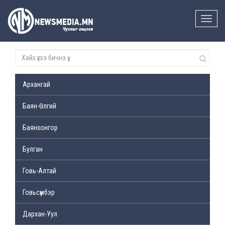
Toggle
naviga
Архангай
Баян-Өлгий
Баянхонгор
Булган
Говь-Алтай
Говьсүмбэр
Дархан-Уул