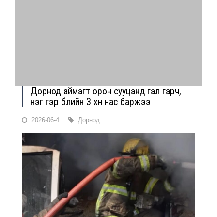
Дорнод аймагт орон сууцанд гал гарч,
нэг гэр бүлийн 3 хүн нас баржээ
2026-06-4
Дорнод