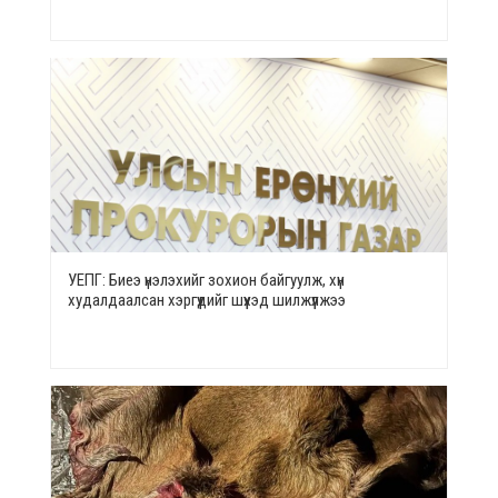
УЕПГ: Биеэ үнэлэхийг зохион байгуулж, хүн
худалдаалсан хэргүүдийг шүүхэд шилжүүлжээ