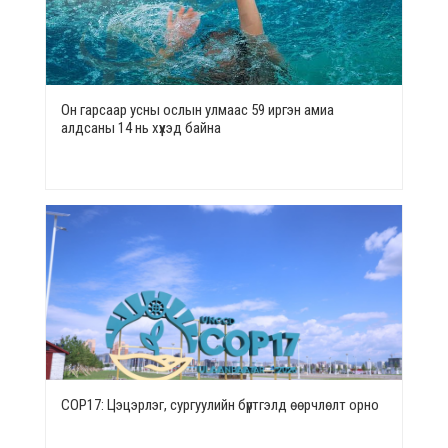
Он гарсаар усны ослын улмаас 59 иргэн амиа
алдсаны 14 нь хүүхэд байна
СОР17: Цэцэрлэг, сургуулийн бүртгэлд өөрчлөлт орно