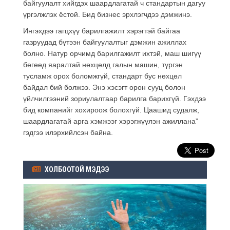
байгуулалт хийгдэх шаардлагатай ч стандартын дагуу
үргэлжлэх ёстой. Бид бизнес эрхлэгчдээ дэмжинэ.
Ингэхдээ гагцхүү барилгажилт хэрэгтэй байгаа
газруудад бүтээн байгуулалтыг дэмжин ажиллах
болно. Натур орчимд барилгажилт ихтэй, маш шигүү
бөгөөд яаралтай нөхцөлд галын машин, түргэн
тусламж орох боломжгүй, стандарт бус нөхцөл
байдал бий болжээ. Энэ хэсэгт орон сууц болон
үйлчилгээний зориулалтаар барилга барихгүй. Гэхдээ
бид компанийг хохироож болохгүй. Цаашид судалж,
шаардлагатай арга хэмжээг хэрэгжүүлэн ажиллана”
гэдгээ илэрхийлсэн байна.
ХОЛБООТОЙ МЭДЭЭ