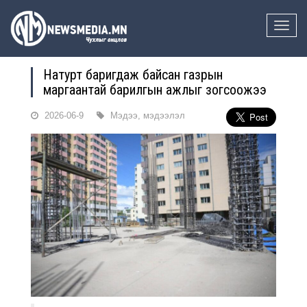
Toggle
naviga
Натурт баригдаж байсан газрын
маргаантай барилгын ажлыг зогсоожээ
2026-06-9
Мэдээ, мэдээлэл