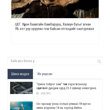
ЦЕГ: Хүрэн баавгайн бамбарууш, Халиун бугыг агнан
УБ хот руу оруулах гэж байсан этгээдийг саатуулжээ
Шинэ мэдээ
Их уншсан
“Шинэ тойрог зам” төсөл хэрэгжсэнээр
хөдөлгөөний дундаж хурд 23.3 хувиар нэмэгдэнэ
2026-08-5
Он гарсаар усны ослын улмаас 59 иргэн
амиа алдсаны 14 нь хүүхэд байна