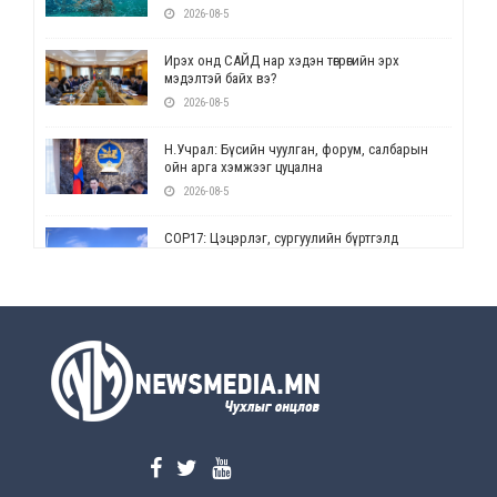
2026-08-5
Ирэх онд САЙД нар хэдэн төгрөгийн эрх
мэдэлтэй байх вэ?
2026-08-5
Н.Учрал: Бүсийн чуулган, форум, салбарын
ойн арга хэмжээг цуцална
2026-08-5
СОР17: Цэцэрлэг, сургуулийн бүртгэлд
өөрчлөлт орно
2026-08-5
УЕПГ: Биеэ үнэлэхийг зохион байгуулж, хүн
худалдаалсан хэргүүдийг шүүхэд
шилжүүлжээ
2026-08-5
Өнөөдрийн онч үг
2026-08-5