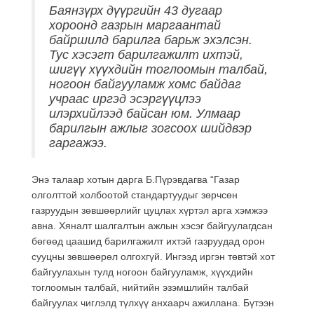
Баянзүрх дүүргийн 43 дугаар
хороонд газрын маргаантай
байршилд барилга барьж эхэлсэн.
Тус хэсэгт барилгажилт ихтэй,
шигүү хүүхдийн тоглоомын талбай,
ногоон байгууламж хомс байдаг
учраас иргэд эсэргүүцлээ
илэрхийлээд байсан юм. Улмаар
барилгын ажлыг зогсоох шийдвэр
гаргажээ.
Энэ талаар хотын дарга Б.Пүрэвдагва “Газар
олголттой холбоотой стандартуудыг зөрчсөн
газруудын зөвшөөрлийг цуцлах хүртэл арга хэмжээ
авна. Хяналт шалгалтын ажлын хэсэг байгуулагдсан
бөгөөд цаашид барилгажилт ихтэй газруудад орон
сууцны зөвшөөрөл олгохгүй. Ингээд иргэн төвтэй хот
байгуулахын тулд ногоон байгууламж, хүүхдийн
тоглоомын талбай, нийтийн эзэмшлийн талбай
байгуулах чиглэлд түлхүү анхаарч ажиллана. Бүтээн