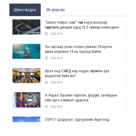
Шинэ мэдээ
Их уншсан
“Шинэ тойрог зам” төсөл хэрэгжсэнээр
хөдөлгөөний дундаж хурд 23.3 хувиар нэмэгдэнэ
2026-08-5
Он гарсаар усны ослын улмаас 59 иргэн
амиа алдсаны 14 нь хүүхэд байна
2026-08-5
Ирэх онд САЙД нар хэдэн төгрөгийн эрх
мэдэлтэй байх вэ?
2026-08-5
Н.Учрал: Бүсийн чуулган, форум, салбарын
ойн арга хэмжээг цуцална
2026-08-5
СОР17: Цэцэрлэг, сургуулийн бүртгэлд
өөрчлөлт орно
2026-08-5