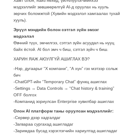
Хамт олон, найз нөхөд, үйлчлүүлэгчийнхээ
мэдээллийг зөвшөөрөлгүй AI-д оруулах нь хууль
зөрчих боломжтой (Хувийн мэдээлэл хамгаалах тухай
хууль).
Эрүүл мэндийн болон сэтгэл зүйн эмзэг
мэдээлэл
Өвчний түүх, эмчилгээ, сэтгэл зүйн асуудал нь нууц
байх ёстой. AI бол эмч ч биш, сэтгэл зүйч ч биш.
ХАРИН ЯАЖ АЮУЛГҮЙ АШИГЛАХ ВЭ?
-Нэр, дугаарыг “X компани”, “А хүн” гэх мэтээр сольж
бич
-ChatGPT-ийн “Temporary Chat” функц ашиглах
-Settings → Data Controls → “Chat history & training”
OFF болгох
-Компанид зориулсан Enterprise хувилбар ашиглах
Олон AI платформ таны оруулсан мэдээллийг:
-Сервер дээр хадгалдаг
-Загвараа сургахад ашигладаг
-Заримдаа бусад хэрэглэгчийн хариултад ашигладаг