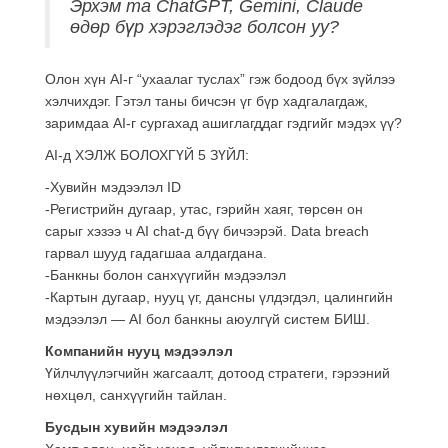
Эрхэм та ChatGPT, Gemini, Claude
өдөр бүр хэрэглэдэг болсон уу?
Олон хүн AI-г “ухаалаг туслах” гэж бодоод бүх зүйлээ
хэлчихдэг. Гэтэл таны бичсэн үг бүр хадгалагдаж,
заримдаа AI-г сургахад ашиглагддаг гэдгийг мэдэх үү?
AI-д ХЭЛЖ БОЛОХГҮЙ 5 ЗҮЙЛ:
-Хувийн мэдээлэл ID
-Регистрийн дугаар, утас, гэрийн хаяг, төрсөн он
сарыг хэзээ ч AI chat-д бүү бичээрэй. Data breach
гарвал шууд гадагшаа алдагдана.
-Банкны болон санхүүгийн мэдээлэл
-Картын дугаар, нууц үг, дансны үлдэгдэл, цалингийн
мэдээлэл — AI бол банкны аюулгүй систем БИШ.
Компанийн нууц мэдээлэл
Үйлчлүүлэгчийн жагсаалт, дотоод стратеги, гэрээний
нөхцөл, санхүүгийн тайлан.
Бусдын хувийн мэдээлэл