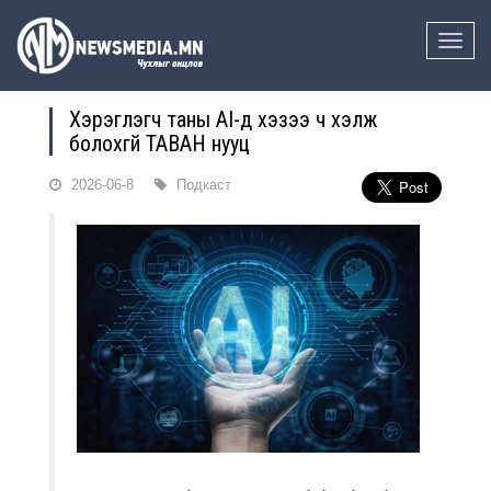
Toggle
naviga
Хэрэглэгч таны AI-д хэзээ ч хэлж
болохгүй ТАВАН нууц
2026-06-8
Подкаст