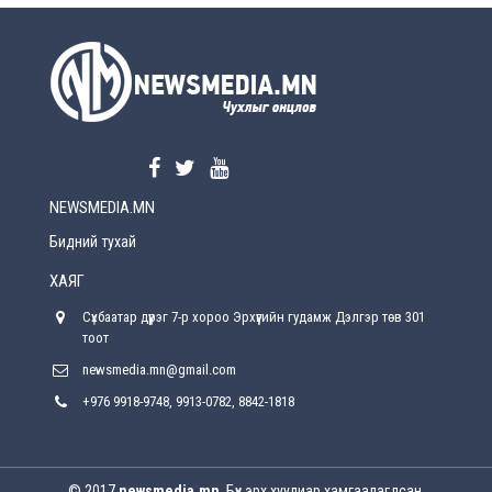
УЕПГ: Биеэ үнэлэхийг зохион байгуулж, хүн
худалдаалсан хэргүүдийг шүүхэд
шилжүүлжээ
2026-08-5
Өнөөдрийн онч үг
2026-08-5
NEWSMEDIA.MN
Энэ сарын 15-наас эхлэн замын хөдөлгөөнд
өөрчлөлт орно
Бидний тухай
2026-08-4
ХАЯГ
С.Бямбацогт: Иргэд, бизнес эрхлэгчдэд
Сүхбаатар дүүрэг 7-р хороо Эрхүүгийн гудамж Дэлгэр төв 301
хүрсэн өгөөжөөрөө ажлаа үнэлж, хэрэгжилтээ
тайлагнадаг байх ёстой
тоот
2026-08-4
newsmedia.mn@gmail.com
+976 9918-9748, 9913-0782, 8842-1818
Улсын онцгой комисс өвөлжилтийн бэлтгэл,
бэлэн байдлыг хангах чиглэлээр хуралдлаа
2026-07-30
© 2017
newsmedia.mn
. Бүх эрх хуулиар хамгаалагдсан.