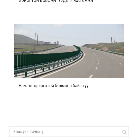
ХЭРЭГТЭЙ ВЭБСАЙТУУДЫН ЖАГСААЛТ
Нэмэлт орлоготой болмоор байна уу