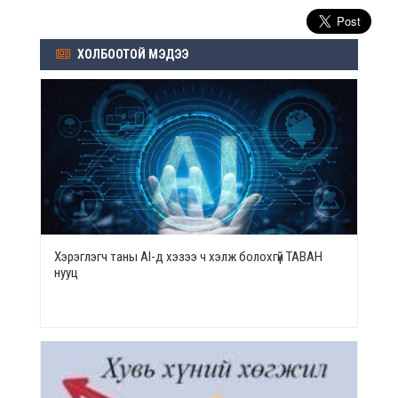
ХОЛБООТОЙ МЭДЭЭ
Хэрэглэгч таны AI-д хэзээ ч хэлж болохгүй ТАВАН
нууц