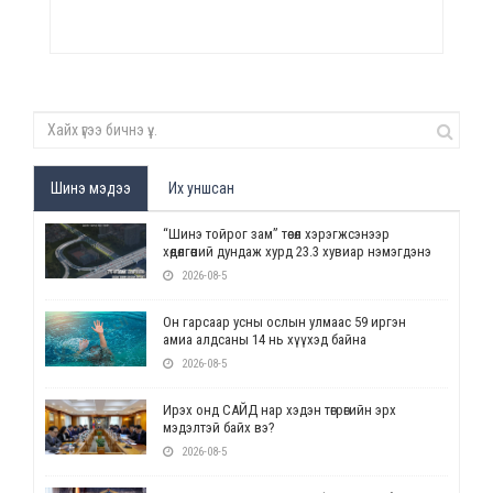
Шинэ мэдээ
Их уншсан
“Шинэ тойрог зам” төсөл хэрэгжсэнээр
хөдөлгөөний дундаж хурд 23.3 хувиар нэмэгдэнэ
2026-08-5
Он гарсаар усны ослын улмаас 59 иргэн
амиа алдсаны 14 нь хүүхэд байна
2026-08-5
Ирэх онд САЙД нар хэдэн төгрөгийн эрх
мэдэлтэй байх вэ?
2026-08-5