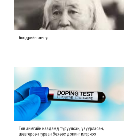
Өнөөдрийн онч үг
Төв аймгийн наадамд түрүүлсэн, үзүүрлэсэн,
шөвгөрсөн гурван бөхөөс допинг илэрчээ