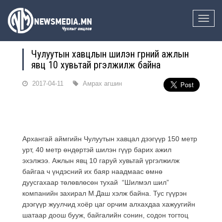
Toggle
naviga
Чулуутын хавцлын шилэн гүүрний ажлын
явц 10 хувьтай үргэлжилж байна
2017-04-11
Амрах агшин
Архангай аймгийн Чулуутын хавцал дээгүүр 150 метр
урт, 40 метр өндөртэй шилэн гүүр барих ажил
эхэлжээ. Ажлын явц 10 гаруй хувьтай үргэлжилж
байгаа ч үндэсний их баяр наадмаас өмнө
дуусгахаар төлөвлөсөн тухай “Шилмэл шил”
компанийн захирал М.Даш хэлж байна. Тус гүүрэн
дээгүүр жуулчид хоёр цаг орчим алхахдаа хажуугийн
шатаар доош бууж, байгалийн сонин, содон тогтоц