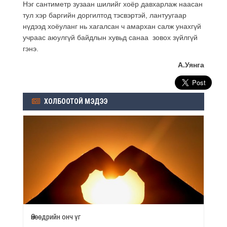
Нэг сантиметр зузаан шилийг хоёр давхарлаж наасан
тул хэр баргийн доргилтод тэсвэртэй, лантуугаар
нүдээд хоёуланг нь хагалсан ч амархан салж унахгүй
учраас аюулгүй байдлын хувьд санаа зовох зүйлгүй
гэнэ.
А.Уянга
ХОЛБООТОЙ МЭДЭЭ
Өнөөдрийн онч үг