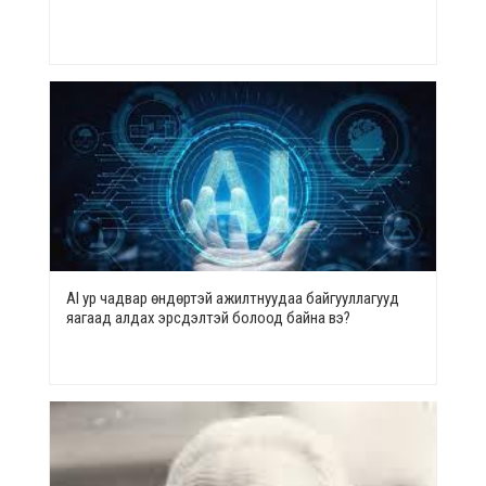
AI ур чадвар өндөртэй ажилтнуудаа байгууллагууд
яагаад алдах эрсдэлтэй болоод байна вэ?