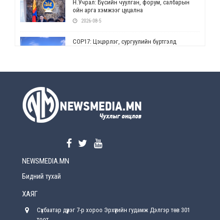
Н.Учрал: Бүсийн чуулган, форум, салбарын
ойн арга хэмжээг цуцална
2026-08-5
СОР17: Цэцэрлэг, сургуулийн бүртгэлд
өөрчлөлт орно
2026-08-5
УЕПГ: Биеэ үнэлэхийг зохион байгуулж, хүн
худалдаалсан хэргүүдийг шүүхэд
шилжүүлжээ
2026-08-5
Өнөөдрийн онч үг
2026-08-5
NEWSMEDIA.MN
Энэ сарын 15-наас эхлэн замын хөдөлгөөнд
өөрчлөлт орно
Бидний тухай
2026-08-4
ХАЯГ
С.Бямбацогт: Иргэд, бизнес эрхлэгчдэд
Сүхбаатар дүүрэг 7-р хороо Эрхүүгийн гудамж Дэлгэр төв 301
хүрсэн өгөөжөөрөө ажлаа үнэлж, хэрэгжилтээ
тайлагнадаг байх ёстой
тоот