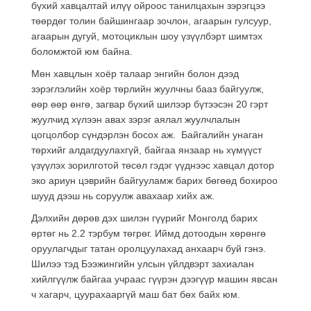
бүхий хавцалтай илүү ойроос танилцахын зэрэгцээ
төөрдөг толин байшингаар зочлон, агаарын гулсуур,
агаарын дугуй, мотоциклын шоу үзүүлбэрт шимтэх
боломжтой юм байна.
Мөн хавцлын хоёр талаар энгийн болон дээд
зэрэглэлийн хоёр төрлийн жуулчны бааз байгуулж,
өөр өөр өнгө, загвар бүхий шилээр бүтээсэн 20 гэрт
жуулчид хүлээн авах зэрэг аялал жуулчлалын
цогцолбор сүндэрлэн босох аж. Байгалийн унаган
төрхийг алдагдуулахгүй, байгаа янзаар нь хүмүүст
үзүүлэх зорилготой төсөл гэдэг үүднээс хавцал дотор
эко ариун цэврийн байгууламж барих бөгөөд бохироо
шууд дээш нь соруулж авахаар хийх аж.
Дэлхийн дөрөв дэх шилэн гүүрийг Монголд барих
өртөг нь 2.2 тэрбум төгрөг. Иймд дотоодын хөрөнгө
оруулагчдыг татан оролцуулахад анхаарч буй гэнэ.
Шилээ тэд Бээжингийн улсын үйлдвэрт захиалан
хийлгүүлж байгаа учраас гүүрэн дээгүүр машин явсан
ч хагарч, цуурахааргүй маш бат бөх байх юм.